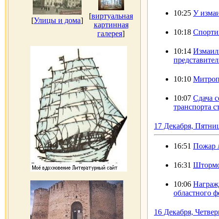
10:25
У изма
[
виртуальная
[
Улицы и дома
]
картинная
10:18
Спорти
галерея
]
10:14
Измаил
представител
10:10
Митроп
10:07
Сдача с
транспорта с
17 Декабря, Пятни
16:51
Пожар 
16:31
Штормо
10:06
Награж
областного ф
16 Декабря, Четвер