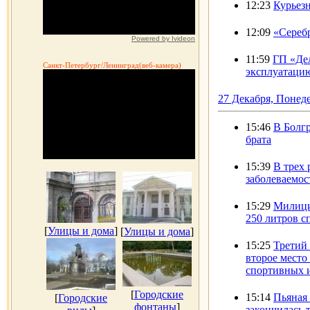
12:23
Курьезн
12:09
«Серебр
Powered by Ivideon
11:59
ГП «Дел
Санкт-Петербург/Ленинград(веб-камера)
эксплуатаци
27 Декабря, Понед
15:46
В Болгр
брата
15:39
В трех 
заболеваемо
15:29
Милици
250 литров с
[
Улицы и дома
]
[
Улицы и дома
]
15:25
Третий 
второе место
спортивных 
[
Городские
15:14
Пьяная
[
Городские
фонтаны
]
закончилась 