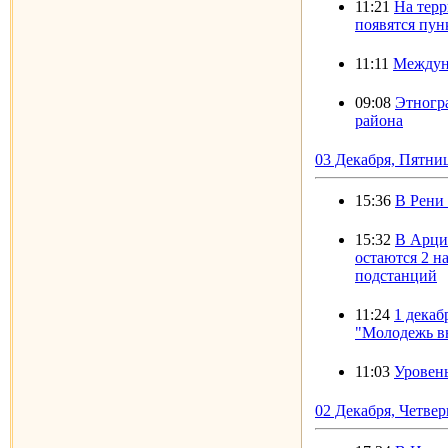
11:21
На тер
появятся пун
11:11
Междун
09:08
Этногр
района
03 Декабря, Пятни
15:36
В Рени 
15:32
В Арци
остаются 2 н
подстанций
11:24
1 декаб
"Молодежь в
11:03
Уровень
02 Декабря, Четвер