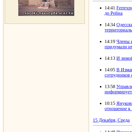
14:41
Ferrexp
до Рейна
14:34
Одесск
территориал
14:19
Члены 
придумали и
14:13
И зимо
14:05
В Изма
сотрудников с
13:58
Управл
информирует
10:15
Янукови
отношение к
15 Декабря, Среда