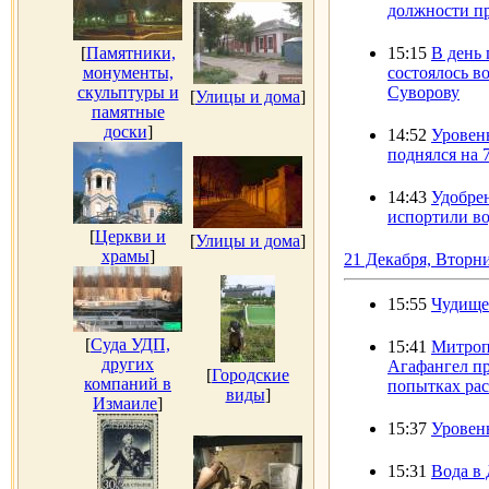
должности пр
[
Памятники,
15:15
В день
монументы,
состоялось в
скульптуры и
Суворову
[
Улицы и дома
]
памятные
доски
]
14:52
Уровень
поднялся на 
14:43
Удобрен
испортили во
[
Церкви и
[
Улицы и дома
]
храмы
]
21 Декабря, Вторн
15:55
Чудище
[
Суда УДП,
15:41
Митроп
других
Агафангел пр
[
Городские
компаний в
попытках рас
виды
]
Измаиле
]
15:37
Уровен
15:31
Вода в 