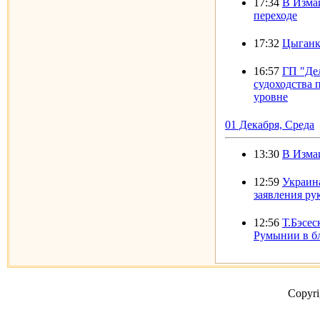
17:34
В Изма
переходе
17:32
Цыганк
16:57
ГП "Дел
судоходства 
уровне
01 Декабря, Среда
13:30
В Изма
12:59
Украин
заявления р
12:56
Т.Бэсес
Румынии в б
Copyr