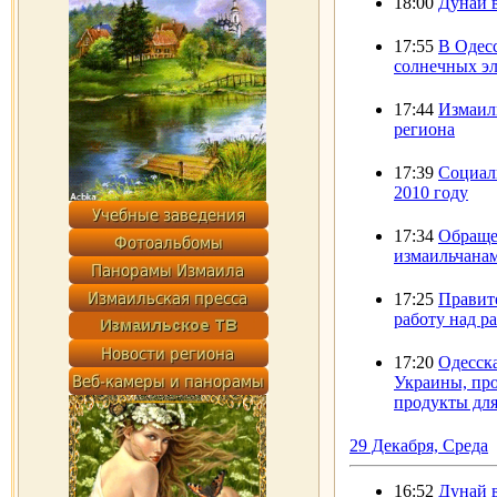
18:00
Дунай 
17:55
В Одесс
солнечных э
17:44
Измаил
региона
17:39
Социал
2010 году
17:34
Обраще
измаильчана
17:25
Правит
работу над р
17:20
Одесска
Украины, пр
продукты для
29 Декабря, Среда
16:52
Дунай 