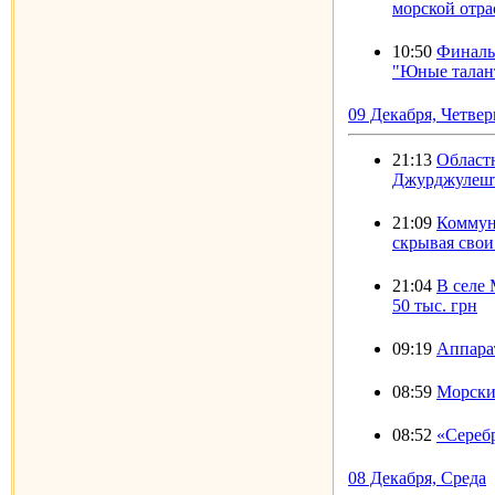
морской отра
10:50
Финаль
"Юные талан
09 Декабря, Четвер
21:13
Областн
Джурджулеш
21:09
Коммун
скрывая свои
21:04
В селе
50 тыс. грн
09:19
Аппара
08:59
Морски
08:52
«Сереб
08 Декабря, Среда