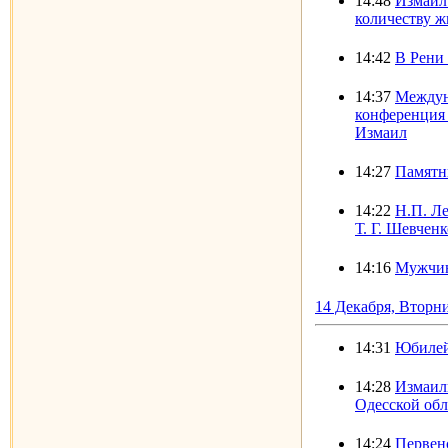
14:48
Измаил 
количеству ж
14:42
В Рени
14:37
Междун
конференция 
Измаил
14:27
Памятн
14:22
Н.П. Л
Т. Г. Шевченк
14:16
Мужчин
14 Декабря, Вторн
14:31
Юбилей
14:28
Измаил
Одесской обл
14:24
Первен