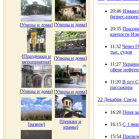
20:46
Измаил 
бизнес-проек
[
Улицы и дома
]
[
Улицы и дома
]
20:35
Праздн
крепости Из
11:32
Через 
тыс. судов
[
Праздники и
[
Улицы и дома
]
мероприятия
]
11:27
Украина
сфере нефтеп
11:20
В пгт С
пассажира
[
Улицы и дома
]
[
Улицы и дома
]
22 Декабря, Среда
16:20
Пеня з
[
Церкви и
[
разное
]
16:15
С 1 янв
храмы
]
15:54
Презид