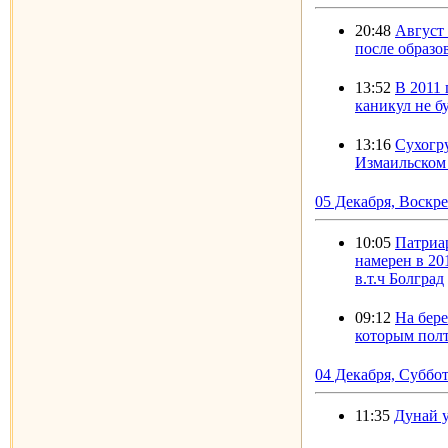
20:48
Август
после образ
13:52
В 2011
каникул не б
13:16
Сухогру
Измаильском
05 Декабря, Воскр
10:05
Патриа
намерен в 20
в.т.ч Болград
09:12
На бер
которым полт
04 Декабря, Суббо
11:35
Дунай у