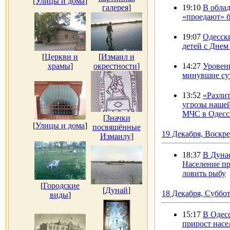
[
Улицы и дома
]
галерея
]
19:10
В обла
«проедают» 
19:07
Одесск
детей c Днем
[
Церкви и
[
Измаил и
храмы
]
окрестности
]
14:27
Уровень
минувшие су
13:52
«Разлит
угрозы нашей
МЧС в Одесс
[
Значки
[
Улицы и дома
]
посвящённые
19 Декабря, Воскр
Измаилу
]
18:37
В Дунае
Население пр
ловить рыбу
[
Городские
[
Дунай
]
18 Декабря, Суббо
виды
]
15:17
В Одес
прирост насе