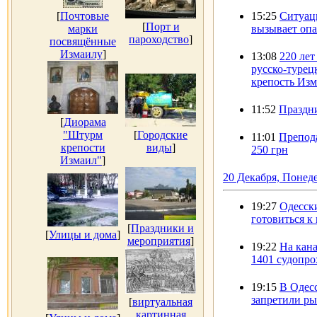
[
Почтовые
15:25
Ситуац
[
Порт и
марки
вызывает оп
пароходство
]
посвящённые
Измаилу
]
13:08
220 лет
русско-турец
крепость Из
11:52
Праздн
[
Диорама
"Штурм
[
Городские
11:01
Препода
крепости
виды
]
250 грн
Измаил"
]
20 Декабря, Понед
19:27
Одесски
готовиться к
[
Праздники и
[
Улицы и дома
]
мероприятия
]
19:22
На кана
1401 судопро
19:15
В Одес
запретили ры
[
виртуальная
картинная