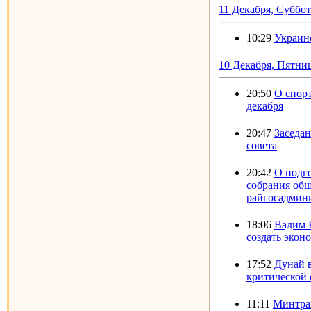
11 Декабря, Суббот
10:29
Украин
10 Декабря, Пятни
20:50
О спорт
декабря
20:47
Заседа
совета
20:42
О подг
собрания общ
райгосадмин
18:06
Вадим 
создать экон
17:52
Дунай в
критической 
11:11
Минтран