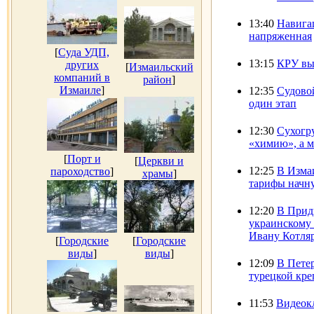
13:40
Навига
напряженная
[
Суда УДП,
13:15
КРУ вы
других
[
Измаильский
компаний в
район
]
Измаиле
]
12:35
Судово
один этап
12:30
Сухогру
«химию», а 
[
Порт и
[
Церкви и
12:25
В Изма
пароходство
]
храмы
]
тарифы начну
12:20
В Прид
украинскому 
Ивану Котля
[
Городские
[
Городские
виды
]
виды
]
12:09
В Пете
турецкой кре
11:53
Видеок