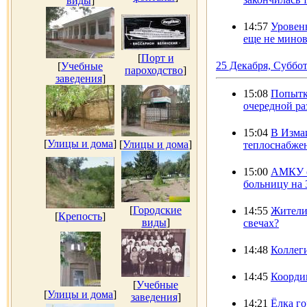
виды
]
14:57
Уровень
еще не минов
[
Порт и
25 Декабря, Суббо
[
Учебные
пароходство
]
заведения
]
15:08
Попытк
очередной ра
15:04
В Изма
[
Улицы и дома
]
[
Улицы и дома
]
теплоснабже
15:00
АМКУ о
больницу на 
[
Городские
14:55
Жители
[
Крепость
]
виды
]
свечах?
14:48
Коллег
14:45
Коорди
[
Учебные
[
Улицы и дома
]
заведения
]
14:21
Ёлка г