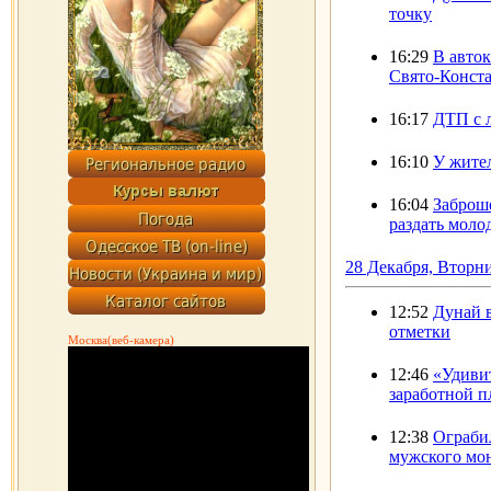
точку
16:29
В авток
Свято-Конста
16:17
ДТП с 
16:10
У жите
16:04
Заброш
раздать моло
28 Декабря, Вторн
12:52
Дунай 
отметки
Москва(веб-камера)
12:46
«Удиви
заработной п
12:38
Ограби
мужского мо