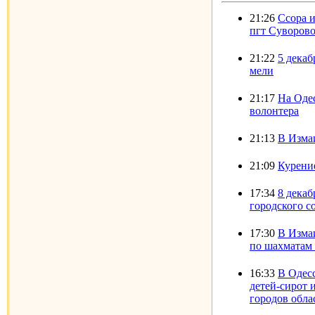
21:26
Ссора и
пгт Суворово
21:22
5 декаб
мели
21:17
На Оде
волонтера
21:13
В Изма
21:09
Курени
17:34
8 декаб
городского со
17:30
В Изма
по шахматам
16:33
В Одесс
детей-сирот 
городов обла