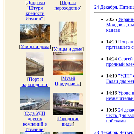
[
Диорама
[
Порт и
24 Декабря, Пятни
"Штурм
пароходство
]
крепости
Измаил"
]
20:25
Украин
Молдовы, пы
канаве
14:29
Погран
[
Улицы и дома
]
прятавшего с
[
Улицы и дома
]
14:24
Сергей
прочный элем
14:19
"УДП" 
[
Музей
[
Порт и
Галац для мет
Придунавья
]
пароходство
]
14:16
Уровен
незначитель
10:15
24 дека
[
Суда УДП,
честь Дня вз
других
[
Городские
войсками
компаний в
виды
]
Измаиле
]
23 Декабря, Четвер