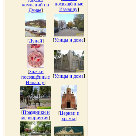
посвящённые
компаний на
Измаилу
]
Дунае
]
[
Улицы и дома
]
[
Дунай
]
[
Значки
[
Улицы и дома
]
посвящённые
Измаилу
]
[
Праздники и
[
Церкви и
мероприятия
]
храмы
]