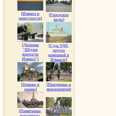
[
Измаил и
[
Городские
окрестности
]
виды
]
[
Диорама
[
Суда УДП,
"Штурм
других
крепости
компаний в
Измаил"
]
Измаиле
]
[
Церкви и
[
Праздники и
храмы
]
мероприятия
]
[
Памятники,
монументы,