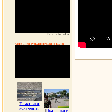
Powered by Ivideon
Санкт-Петербург/Ленинград(веб-камера)
[
Памятники,
монументы,
[
Праздники и