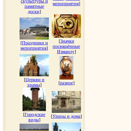
скульптуры и
мероприятия
]
памятные
доски
]
[
Значки
[
Праздники и
посвящённые
мероприятия
]
Измаилу
]
[
Церкви и
[
разное
]
храмы
]
[
Городские
[
Улицы и дома
]
виды
]