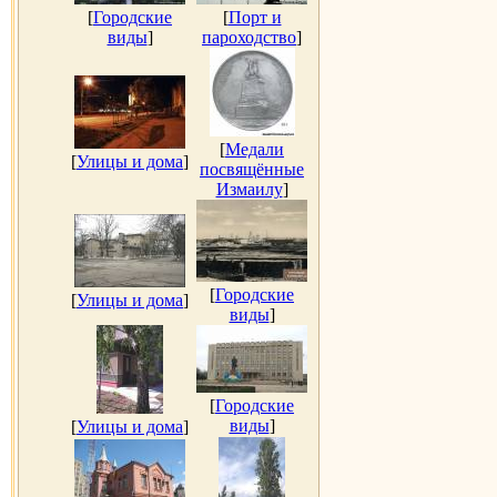
[
Городские
[
Порт и
виды
]
пароходство
]
[
Медали
[
Улицы и дома
]
посвящённые
Измаилу
]
[
Городские
[
Улицы и дома
]
виды
]
[
Городские
виды
]
[
Улицы и дома
]