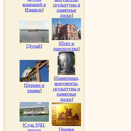
компаний в
скульптуры и
Измаиле
]
памятные
доски
]
[
Порт и
[
Дунай
]
пароходство
]
[
Памятники,
монументы,
[
Церкви и
скульптуры и
храмы
]
памятные
доски
]
[
Суда УДП,
[
Значки
других