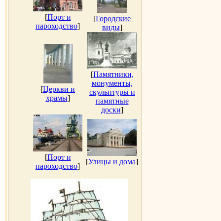
[
Порт и
[
Городские
пароходство
]
виды
]
[
Памятники,
монументы,
[
Церкви и
скульптуры и
храмы
]
памятные
доски
]
[
Порт и
[
Улицы и дома
]
пароходство
]