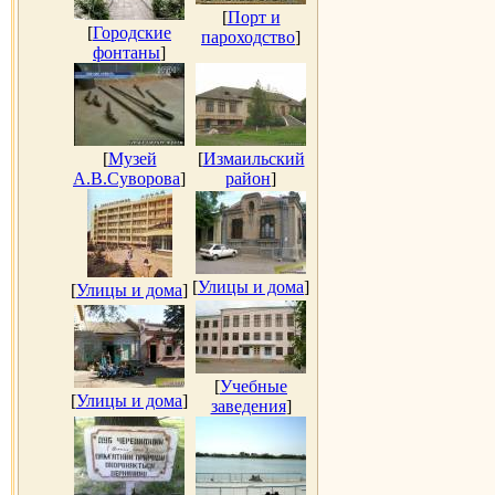
[
Порт и
[
Городские
пароходство
]
фонтаны
]
[
Музей
[
Измаильский
А.В.Суворова
]
район
]
[
Улицы и дома
]
[
Улицы и дома
]
[
Учебные
[
Улицы и дома
]
заведения
]