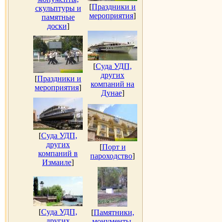
[
Праздники и
скульптуры и
мероприятия
]
памятные
доски
]
[
Суда УДП,
других
[
Праздники и
компаний на
мероприятия
]
Дунае
]
[
Суда УДП,
других
[
Порт и
компаний в
пароходство
]
Измаиле
]
[
Суда УДП,
[
Памятники,
других
монументы,