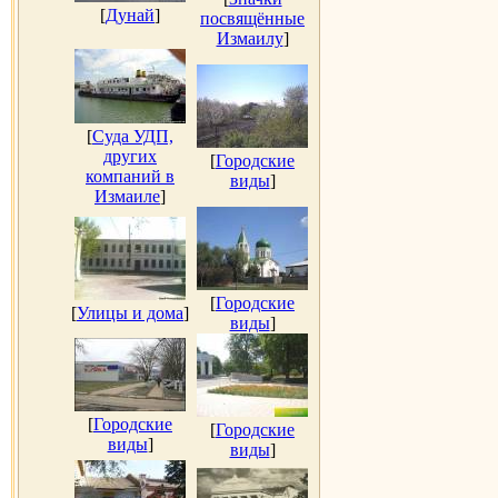
[
Дунай
]
посвящённые
Измаилу
]
[
Суда УДП,
других
[
Городские
компаний в
виды
]
Измаиле
]
[
Городские
[
Улицы и дома
]
виды
]
[
Городские
[
Городские
виды
]
виды
]