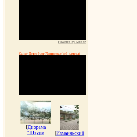
Powered by Ivideon
Санкт-Петербург/Ленинград(веб-камера)
[
Диорама
"Штурм
[
Измаильский