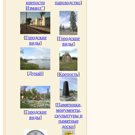
крепости
пароходство
]
Измаил"
]
[
Городские
[
Городские
виды
]
виды
]
[
Дунай
]
[
Крепость
]
[
Памятники,
монументы,
[
Городские
скульптуры и
виды
]
памятные
доски
]