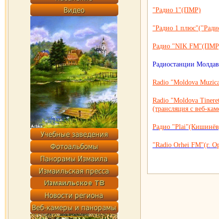
"Радио 1"(ПМР)
"Радио 1 плюс"("Ради
Радио "NIK FM"(ПМР
Радиостанции Молда
Radio "Moldova Muzica
Radio "Moldova Tiner
(трансляция с веб-кам
Радио "Plai"(Кишинёв
"Radio Orhei FM"(г. О