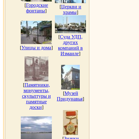
[
Городские
[
Церкви и
фонтаны
]
храмы
]
[
Суда УДП,
других
[
Улицы и дома
]
компаний в
Измаиле
]
[
Памятники,
монументы,
[
Музей
скульптуры и
Придунавья
]
памятные
доски
]
[
Значки