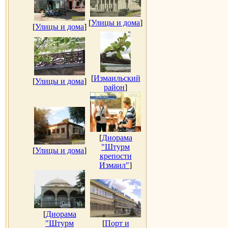
[
Улицы и дома
]
[
Улицы и дома
]
[
Измаильский
[
Улицы и дома
]
район
]
[
Диорама
"Штурм
[
Улицы и дома
]
крепости
Измаил"
]
[
Диорама
"Штурм
[
Порт и