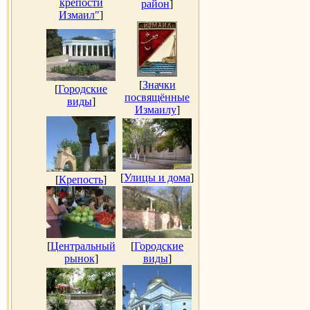
крепости
район
]
Измаил"
]
[
Значки
[
Городские
посвящённые
виды
]
Измаилу
]
[
Улицы и дома
]
[
Крепость
]
[
Центральный
[
Городские
рынок
]
виды
]