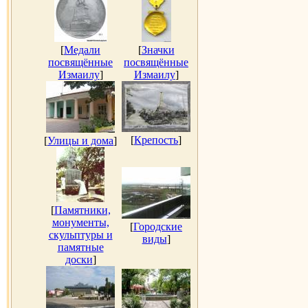
[
Медали
[
Значки
посвящённые
посвящённые
Измаилу
]
Измаилу
]
[
Крепость
]
[
Улицы и дома
]
[
Памятники,
монументы,
[
Городские
скульптуры и
виды
]
памятные
доски
]