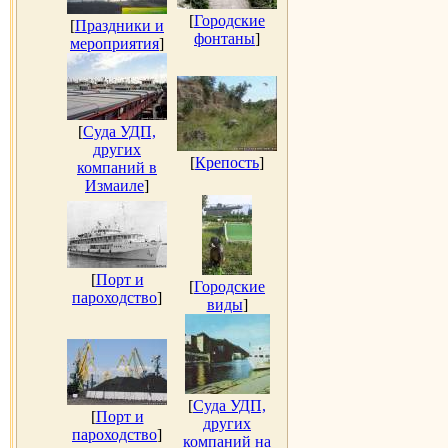
[
Городские
[
Праздники и
фонтаны
]
мероприятия
]
[
Суда УДП,
других
[
Крепость
]
компаний в
Измаиле
]
[
Порт и
[
Городские
пароходство
]
виды
]
[
Суда УДП,
[
Порт и
других
пароходство
]
компаний на