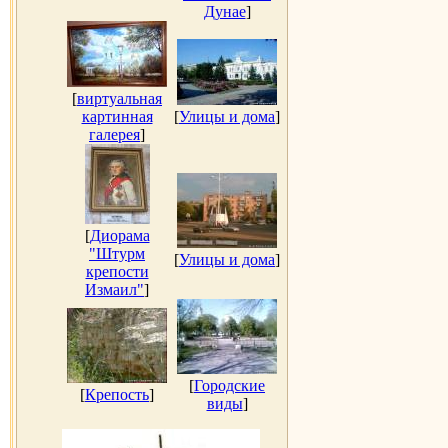
Дунае
]
[
виртуальная
картинная
[
Улицы и дома
]
галерея
]
[
Диорама
"Штурм
[
Улицы и дома
]
крепости
Измаил"
]
[
Городские
[
Крепость
]
виды
]