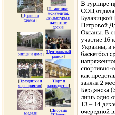
В турнире п
[
Памятники,
СОЦ отдела 
монументы,
[
Церкви и
Булавицкой 
скульптуры и
храмы
]
памятные
Петровой Д
доски
]
Оксаны. В с
участие 16 
Украины, в 
[
Центральный
баскетбол с
[
Улицы и дома
]
рынок
]
напряженно
спортивно-о
как предста
[
Праздники и
[
Порт и
заняла 2 ме
мероприятия
]
пароходство
]
Бердянска (
лишь одно о
13 – 14 дека
очередной в
[
Диорама
[
Медали
"Штурм