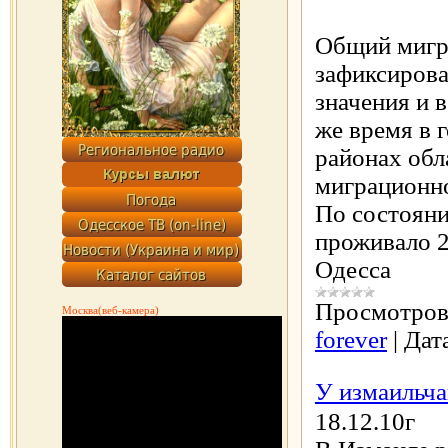
Общий мигр
зафиксирова
значения и в
же время в 
районах обл
миграционно
По состояни
проживало 2
Одесса
Просмотров
Москва(веб-камера)
forever
|
Дат
У измаильча
18.12.10г