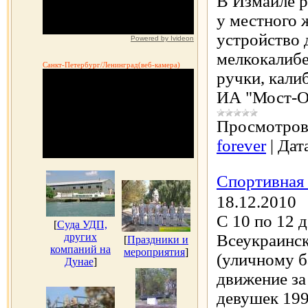
В Измаиле р
у местного 
устройство 
Powered by Ivideon
мелкокалибе
Санкт-Петербург/Ленинград(веб-камера)
ручки, кали
ИА "Мост-О
Просмотров
forever
|
Дат
Спортивная
18.12.2010
С 10 по 12 
[
Суда УДП,
других
Всеукраинск
[
Праздники и
компаний на
мероприятия
]
(уличному б
Дунае
]
движение за
девушек 199