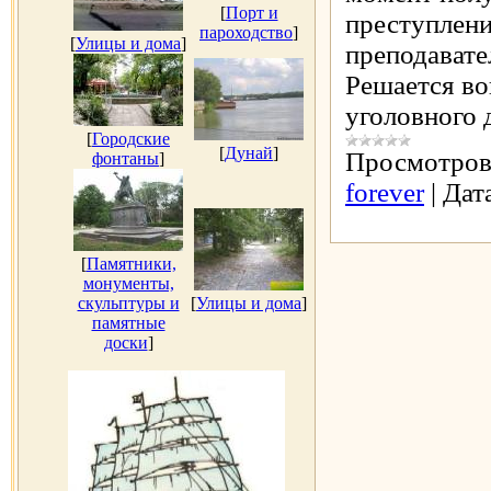
[
Порт и
преступлен
пароходство
]
[
Улицы и дома
]
преподавател
Решается во
уголовного 
[
Городские
[
Дунай
]
Просмотров
фонтаны
]
forever
|
Дат
[
Памятники,
монументы,
скульптуры и
[
Улицы и дома
]
памятные
доски
]