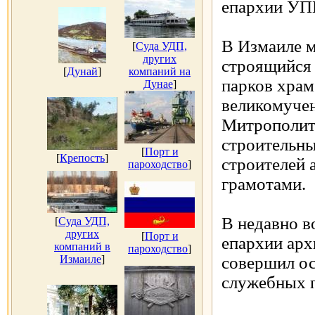
епархии УП
В Измаиле 
[
Суда УДП,
других
строящийся 
[
Дунай
]
компаний на
парков храм
Дунае
]
великомучен
Митрополит
строительны
[
Порт и
[
Крепость
]
строителей
пароходство
]
грамотами.
В недавно 
[
Суда УДП,
других
[
Порт и
епархии арх
компаний в
пароходство
]
Измаиле
]
совершил ос
служебных 