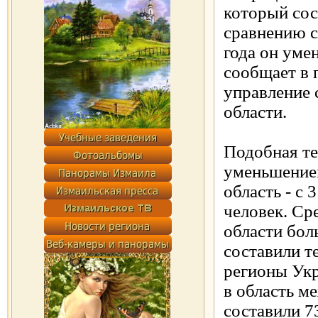
который сос
сравнению с
года он уме
сообщает в 
управление 
области.
Подобная те
уменьшение
область - с 
человек. Ср
области бол
составили т
регионы Ук
в область м
составили 7