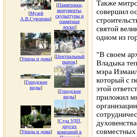
Также митр
[
Памятники,
совершил ос
монументы,
[
Музей
скульптуры и
строительст
А.В.Суворова
]
памятные
доски
]
святой вели
одном из го
"В своем ар
[
Центральный
[
Улицы и дома
]
Владыка теп
рынок
]
мэра Измаи
который с п
[
Городские
этой ответс
виды
]
[
Городские
приложил мн
виды
]
организации
сотрудничес
[
Суда УДП,
духовенства
других
совместны
[
Улицы и дома
]
компаний в