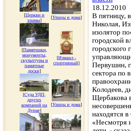
18.12.2010
В пятницу, 
[
Церкви и
[
Улицы и дома
]
храмы
]
Николая, Из
изолятор по
городской в
городского 
[
Памятники,
монументы,
управляющий
[
Измаил -
скульптуры и
спортивный
]
Первушин, г
памятные
доски
]
сектора по 
правоохрани
Колодеев, 
[
Суда УДП,
Щербакова 
других
несовершен
[
Улицы и дома
]
компаний на
Дунае
]
находятся в
«Несмотря н
дети, - сказ