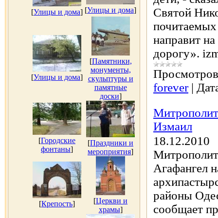
[
Улицы и дома
]
Святой Нико
[
Улицы и дома
]
почитаемых 
направит н
дорогу». izm
[
Памятники,
монументы,
Просмотров
[
Улицы и дома
]
скульптуры и
forever
|
Дат
памятные
доски
]
Митрополит
Измаил
18.12.2010
[
Городские
[
Праздники и
фонтаны
]
мероприятия
]
Митрополит
Агафангел н
архипастыр
районы Одес
[
Церкви и
[
Крепость
]
сообщает пр
храмы
]