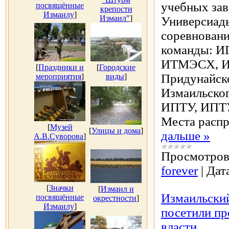
учебных зав
посвящённые
крепости
Измаилу
]
Измаил"
]
Универсиады
соревновани
команды: И
ИТМЭСХ, И
[
Праздники и
[
Городские
Придунайск
мероприятия
]
виды
]
Измаильског
ИПТУ, ИПТУ
Места расп
[
Музей
[
Улицы и дома
]
дальше »
А.В.Суворова
]
Просмотров
forever
|
Дат
[
Значки
[
Измаил и
Измаильский
посвящённые
окрестности
]
Измаилу
]
посетили пр
власти