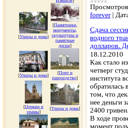
Измаиле
]
Просмотров
forever
|
Дат
[
Памятники,
Сдача сесси
монументы,
скульптуры и
водного тра
[
Улицы и дома
]
памятные
долларов. Д
доски
]
18.12.2010
Как стало и
четверг сту
[
Порт и
[
Улицы и дома
]
института в
пароходство
]
обратилась 
том, что дек
нее деньги 
[
Церкви и
[
Улицы и дома
]
2400 гривен
храмы
]
В ходе пров
момент полу