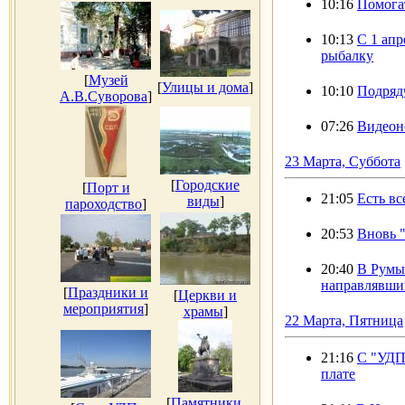
10:16
Помога
10:13
С 1 апр
рыбалку
[
Музей
[
Улицы и дома
]
10:10
Подрядч
А.В.Суворова
]
07:26
Видеон
23 Марта, Суббота
[
Городские
[
Порт и
21:05
Есть в
виды
]
пароходство
]
20:53
Вновь "
20:40
В Румы
направлявши
[
Праздники и
[
Церкви и
мероприятия
]
храмы
]
22 Марта, Пятница
21:16
С "УДП
плате
[
Памятники,