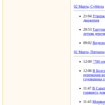
02 Марта, Суббота
21:04
Утверж
движения
20:53
Тарутин
летняя девоч
09:02
Видеон
01 Марта, Пятница
12:09
"700 с
12:06
В Болг
церемония во
годовщины со
11:47
В Сара
горящего до
11:43
Моряки 