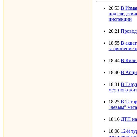
20:53
В Измаи
под следстви
инспекции
20:21
Провод
18:55
В аква
загрязнение 
18:44
В Кили
18:40
В Арци
18:31
В Тару
местного жи
18:25
В Татар
"левым" мет
18:16
ДТП на
18:08
12-й ту
расставил ко