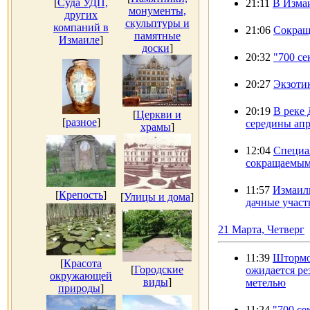
[
Суда УДП,
21:11
В Измаи
монументы,
других
скульптуры и
компаний в
21:06
Сокращ
памятные
Измаиле
]
доски
]
20:32
"700 с
20:27
Экзотик
20:19
В реке 
[
Церкви и
[
разное
]
середины апр
храмы
]
12:04
Специал
сокращаемым
11:57
Измаиль
[
Крепость
]
[
Улицы и дома
]
дачные участ
21 Марта, Четверг
11:39
Штормов
[
Красота
[
Городские
ожидается ре
окружающей
виды
]
метелью
природы
]
11:24
"700 се