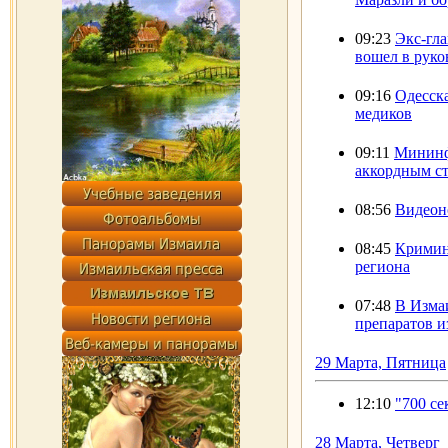
09:23
Экс-гла
вошел в руко
09:16
Одесск
медиков
09:11
Мининф
аккордным ст
08:56
Видеон
08:45
Кримин
региона
07:48
В Изма
препаратов и
29 Марта, Пятница
12:10
"700 с
28 Марта, Четверг