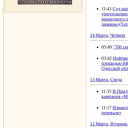
11:43
Cуд ошт
уничтожение
природного п
лиманы»(Тата
14 Марта, Четверг
05:49
"700 с
03:42
Нефтяно
площадью 840
Одесской обл
13 Марта, Среда
11:35
В Прид
кампания «Мы
11:17
Измаиль
перевалку
12 Марта, Вторник