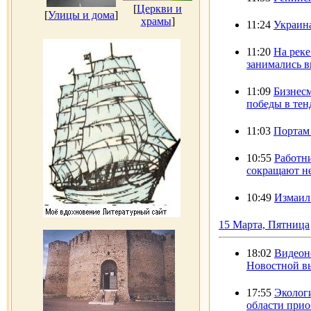
[
Церкви и
[
Улицы и дома
]
храмы
]
11:24
Украин
11:20
На реке
занимались в
11:09
Бизнесм
победы в тен
11:03
Портам
10:55
Работн
сокращают н
10:49
Измаил
15 Марта, Пятница
18:02
Видеоно
Новостной в
17:55
Экологи
области при