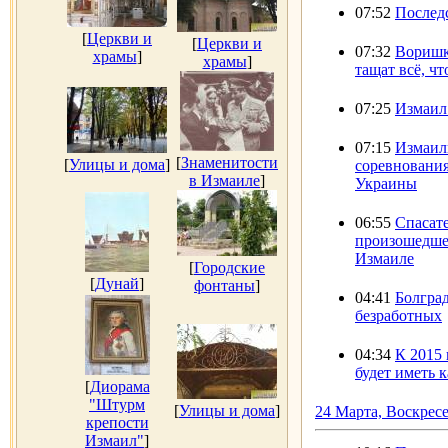
07:52
Послед
[
Церкви и
[
Церкви и
07:32
Воришк
храмы
]
храмы
]
тащат всё, чт
07:25
Измаил
07:15
Измаиль
[
Знаменитости
[
Улицы и дома
]
соревнования
в Измаиле
]
Украины
06:55
Спасат
произошедшее
Измаиле
[
Городские
[
Дунай
]
фонтаны
]
04:41
Болград
безработных
04:34
К 2015 
будет иметь 
[
Диорама
"Штурм
[
Улицы и дома
]
24 Марта, Воскрес
крепости
Измаил"
]