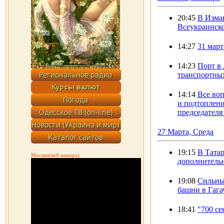
20:45
В Изма
Всеукраинско
14:27
31 март
14:23
Порт в
транспортны
14:14
Все во
и подтоплени
председателя
27 Марта, Среда
19:15
В Тата
Москва(веб-камера)
дополнитель
19:08
Сильны
башни в Гага
18:41
"700 с