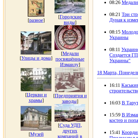
08:26
Медали
08:21
Три ст
[
Городские
Дуная к изме
[
разное
]
виды
]
08:15
Молодо
Украины
08:11
Украинс
[
Медали
Создается Г
[
Улицы и дома
]
посвящённые
Украины"
Измаилу
]
18 Марта, Понедел
16:11
Каськив
строительств
[
Церкви и
[
Предприятия и
храмы
]
заводы
]
16:03
В Тарут
15:59
В Изма
костер и поп
[
Суда УДП,
других
15:41
Коорди
[
Музей
компаний в
Придунавья 