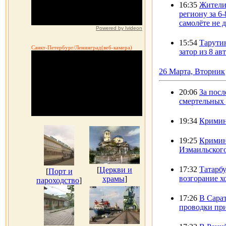
16:35
Жители
региону за 6
самолёте не 
Powered by Ivideon
15:54
Тарути
Санкт-Петербург/Ленинград(веб-камера)
затор из 8 а
26 Марта, Вторник
20:06
За посл
смертельных
19:34
Кримин
19:25
Кримин
Измаильског
17:32
Татарб
[
Церкви и
[
Порт и
возгорание х
храмы
]
пароходство
]
17:26
В Сара
проводки пр