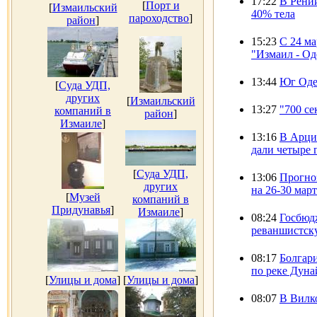
17:22
В Рени
[
Порт и
[
Измаильский
40% тела
пароходство
]
район
]
15:23
С 24 ма
"Измаил - Од
13:44
Юг Оде
[
Суда УДП,
других
[
Измаильский
13:27
"700 с
компаний в
район
]
Измаиле
]
13:16
В Арци
дали четыре 
[
Суда УДП,
13:06
Прогно
других
на 26-30 март
[
Музей
компаний в
Придунавья
]
Измаиле
]
08:24
Госбюд
реваншистску
08:17
Болгар
по реке Дуна
[
Улицы и дома
]
[
Улицы и дома
]
08:07
В Вилко