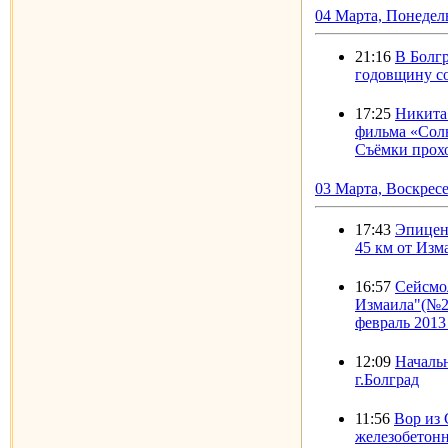
04 Марта, Понедел
21:16
В Болг
годовщину со
17:25
Никита
фильма «Солн
Съёмки прохо
03 Марта, Воскрес
17:43
Эпицент
45 км от Изм
16:57
Cейсмо
Измаила"(№28
февраль 2013
12:09
Началь
г.Болград
11:56
Вор из 
железобетон