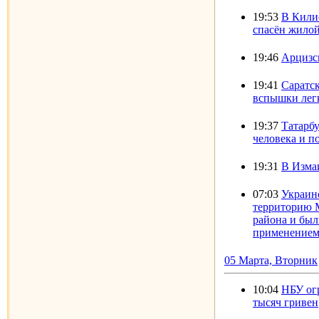
19:53
В Килие
спасён жило
19:46
Арцизск
19:41
Саратск
вспышки лег
19:37
Татарб
человека и п
19:31
В Изма
07:03
Украин
территорию 
района и бы
применением
05 Марта, Вторник
10:04
НБУ ог
тысяч гривен