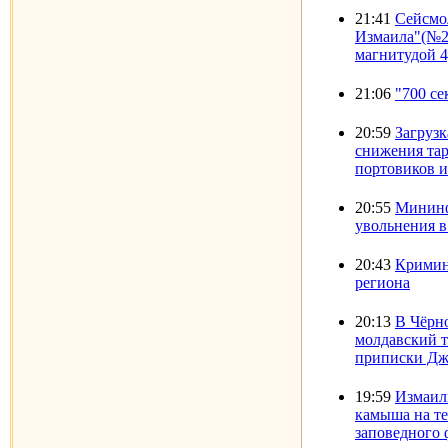
21:41
Cейсмо
Измаила"(№29
магнитудой 4
21:06
"700 с
20:59
Загрузк
снижения тар
портовиков 
20:55
Мининф
увольнения в
20:43
Кримин
региона
20:13
В Чёрно
молдавский 
приписки Дж
19:59
Измаил
камыша на те
заповедного 