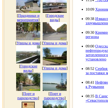
10:09
Хроник
[
Праздники и
[
Городские
09:38
Измаил
мероприятия
]
виды
]
злоумышленни
09:30
Кримин
региона
[
Улицы и дома
]
[
Улицы и дома
]
09:00
Одесска
нефтепродук
затопленного
установлено
[
Городские
[
Улицы и дома
]
08:52
Сербия
виды
]
за поставки 
08:41
Нефтяно
к Румынии
[
Порт и
[
Порт и
08:35
В Санкт
пароходство
]
пароходство
]
«Севастополь