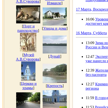
А.В.Суворова
]
Измаиле
]
17 Марта, Воскрес
16:06
Уровен
достигнет кр
[
Порт и
[
Улицы и дома
]
пароходство
]
16 Марта, Суббота
13:09
Зима ни
России и Вен
[
Музей
[
Дунай
]
12:47
Эксперт
А.В.Суворова
]
уже нанесло
12:39
Жители 
без паспорта
[
Церкви и
12:27
Кримин
[
Крепость
]
храмы
]
региона
11:59
В город
11:53
Ренийск