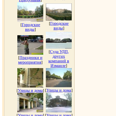
[
Городские
[
Городские
виды
]
виды
]
[
Суда УДП,
других
[
Праздники и
компаний в
мероприятия
]
Измаиле
]
[
Улицы и дома
]
[
Улицы и дома
]
[
Улицы и дома
]
[
Улицы и дома
]