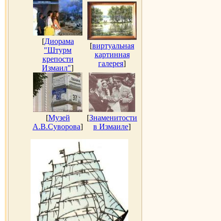
[
Диорама
[
виртуальная
"Штурм
картинная
крепости
галерея
]
Измаил"
]
[
Музей
[
Знаменитости
А.В.Суворова
]
в Измаиле
]