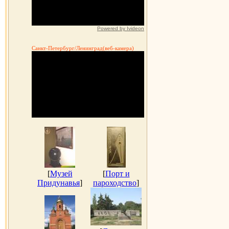
Powered by Ivideon
Санкт-Петербург/Ленинград(веб-камера)
[
Музей
[
Порт и
Придунавья
]
пароходство
]