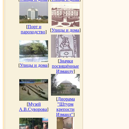
[
Порт и
[
Улицы и дома
]
пароходство
]
[
Значки
[
Улицы и дома
]
посвящённые
Измаилу
]
[
Диорама
[
Музей
"Штурм
А.В.Суворова
]
крепости
Измаил"
]