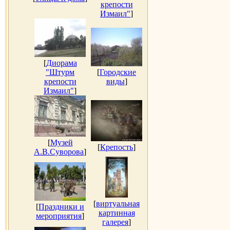
крепости
Измаил"
]
[
Диорама
"Штурм
[
Городские
крепости
виды
]
Измаил"
]
[
Музей
[
Крепость
]
А.В.Суворова
]
[
виртуальная
[
Праздники и
картинная
мероприятия
]
галерея
]