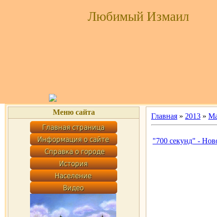
Любимый Измаил
Меню сайта
Главная
»
2013
»
Ма
"700 секунд" - Но