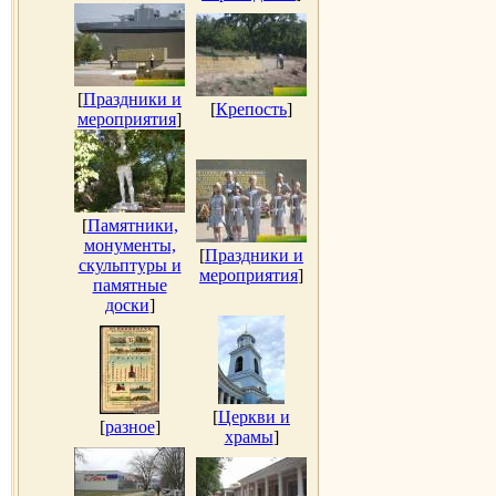
[
Праздники и
[
Крепость
]
мероприятия
]
[
Памятники,
монументы,
[
Праздники и
скульптуры и
мероприятия
]
памятные
доски
]
[
Церкви и
[
разное
]
храмы
]