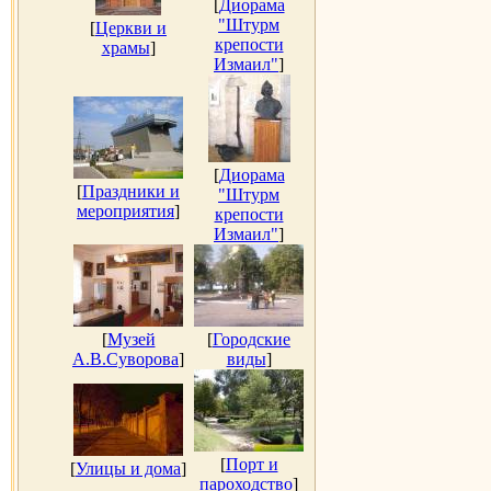
[
Диорама
"Штурм
[
Церкви и
крепости
храмы
]
Измаил"
]
[
Диорама
[
Праздники и
"Штурм
мероприятия
]
крепости
Измаил"
]
[
Музей
[
Городские
А.В.Суворова
]
виды
]
[
Порт и
[
Улицы и дома
]
пароходство
]