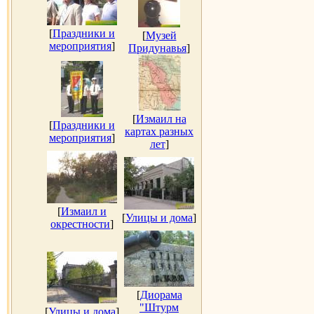
[
Праздники и
[
Музей
мероприятия
]
Придунавья
]
[
Измаил на
[
Праздники и
картах разных
мероприятия
]
лет
]
[
Измаил и
[
Улицы и дома
]
окрестности
]
[
Диорама
"Штурм
[
Улицы и дома
]