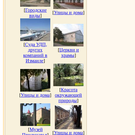
[
Городские
[
Улицы и дома
]
виды
]
[
Суда УДП,
других
[
Церкви и
компаний в
храмы
]
Измаиле
]
[
Красота
[
Улицы и дома
]
окружающей
природы
]
[
Музей
[
Улицы и дома
]
Придунавья
]