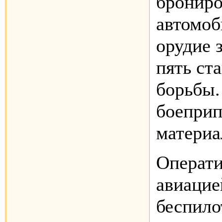
брониро
автомоб
орудие 
пять ст
борьбы.
боеприп
материа
Операти
авиацие
беспил