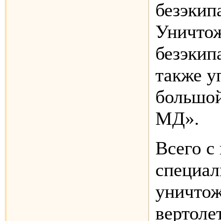
безэкип
Уничто
безэкип
также у
большой
МД».
Всего с
специал
уничтож
вертоле