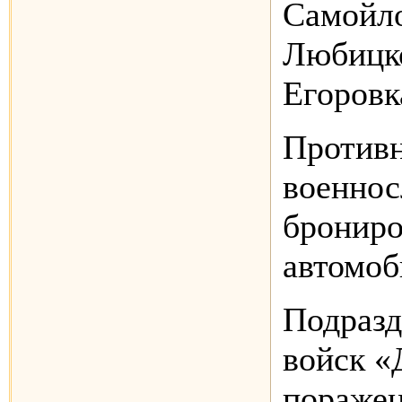
Самойло
Любицко
Егоровк
Противн
военнос
брониро
автомоб
Подразд
войск «
поражен