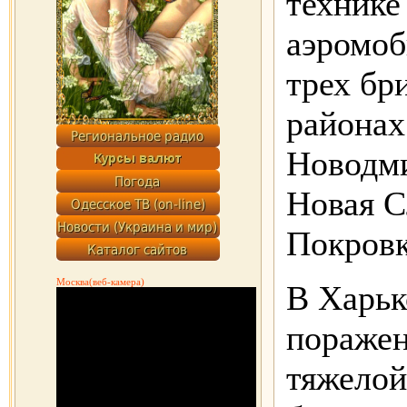
технике
аэромоб
трех бр
районах
Новодми
Новая С
Покровк
Москва(веб-камера)
В Харьк
поражен
тяжелой