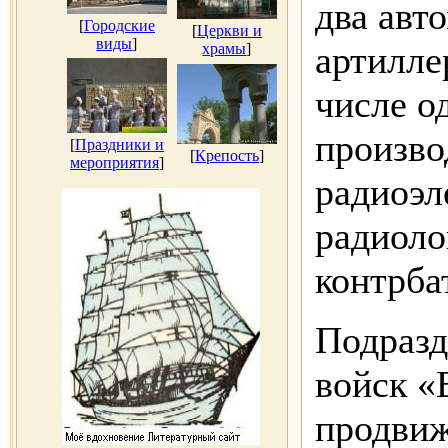
два авт
[
Городские
[
Церкви и
виды
]
артилле
храмы
]
числе о
произво
[
Праздники и
[
Крепость
]
мероприятия
]
радиоэл
радиоло
контрба
Подразд
войск «
продвиж