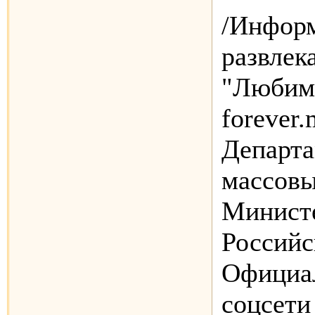
/Инфор
развлек
"Любимы
forever.
Департа
массов
Минист
Российс
Официа
соцсети