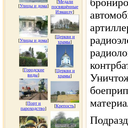
брониро
[
Медали
[
Улицы и дома
]
посвящённые
автомоб
Измаилу
]
артилле
радиоэл
[
Церкви и
[
Улицы и дома
]
храмы
]
радиоло
контрба
[
Городские
[
Церкви и
Уничтож
виды
]
храмы
]
боеприп
материа
[
Порт и
[
Крепость
]
пароходство
]
Подразд