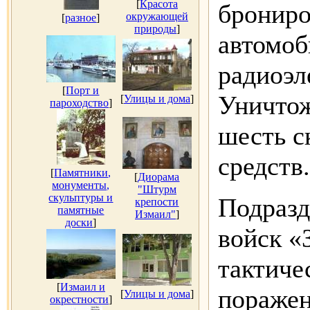
[
Красота
брониро
окружающей
[
разное
]
природы
]
автомоб
радиоэл
[
Порт и
Уничтож
[
Улицы и дома
]
пароходство
]
шесть с
средств.
[
Памятники,
[
Диорама
монументы,
"Штурм
скульптуры и
Подразд
крепости
памятные
Измаил"
]
доски
]
войск «
тактиче
[
Измаил и
поражен
[
Улицы и дома
]
окрестности
]