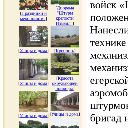
войск «
[
Диорама
"Штурм
[
Праздники и
положен
крепости
мероприятия
]
Измаил"
]
Нанесли
технике
[
Улицы и дома
]
[
Крепость
]
механиз
механиз
егерско
[
Красота
[
Улицы и дома
]
окружающей
природы
]
аэромоб
штурмов
[
Улицы и дома
]
бригад 
[
Улицы и дома
]