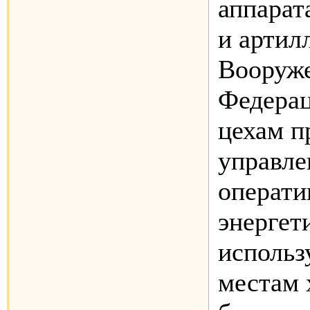
аппарат
и артил
Вооруж
Федерац
цехам п
управле
операти
энергет
использ
местам 