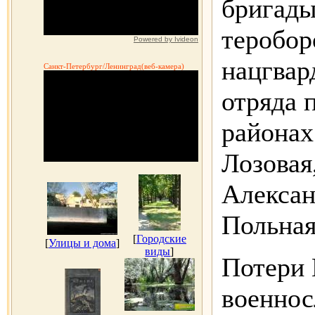
бригады
теробор
Powered by Ivideon
нацгвар
Санкт-Петербург/Ленинград(веб-камера)
отряда 
районах
Лозовая
Алексан
Польная
[
Городские
[
Улицы и дома
]
виды
]
Потери 
военнос