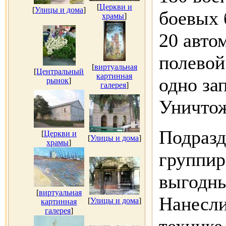
[
Церкви и
[
Улицы и дома
]
боевых 
храмы
]
20 авто
полевой
[
виртуальная
[
Центральный
картинная
одно за
рынок
]
галерея
]
Уничтож
Подраз
[
Церкви и
[
Улицы и дома
]
храмы
]
группир
выгодны
[
виртуальная
Нанесли
[
Улицы и дома
]
картинная
галерея
]