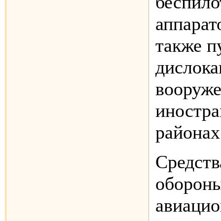
беспило
аппарат
также п
дислока
вооруж
иностра
районах
Средств
обороны
авиацио