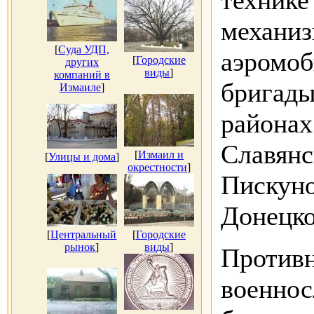
технике
механиз
[
Суда УДП,
аэромоб
[
Городские
других
виды
]
компаний в
бригады
Измаиле
]
районах
Славянс
[
Измаил и
[
Улицы и дома
]
окрестности
]
Пискуно
Донецко
[
Центральный
[
Городские
рынок
]
виды
]
Противн
военнос