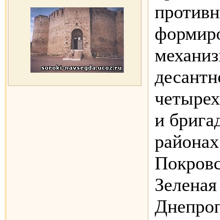
противн
формир
механиз
десантн
четыре
и брига
районах
Покровс
Зеленая
Днепроп