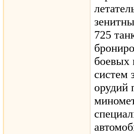
летател
зенитны
725 тан
брониро
боевых
систем 
орудий 
миномет
специал
автомоб