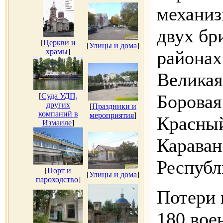
механиз
двух бр
[
Церкви и
[
Улицы и дома
]
храмы
]
районах
Великая
Боровая
[
Суда УДП,
других
[
Праздники и
компаний в
мероприятия
]
Красны
Измаиле
]
Караван
Республ
[
Порт и
[
Улицы и дома
]
пароходство
]
Потери 
180 вое