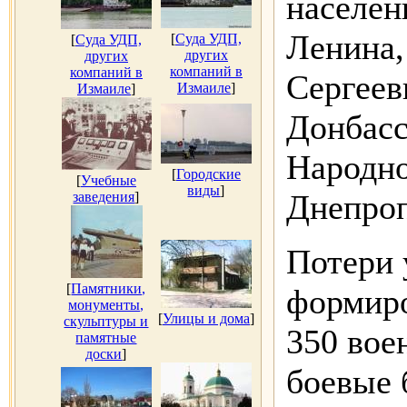
населен
Ленина,
[
Суда УДП,
[
Суда УДП,
других
других
компаний в
компаний в
Сергеев
Измаиле
]
Измаиле
]
Донбасс
Народно
[
Городские
[
Учебные
виды
]
Днепроп
заведения
]
Потери 
[
Памятники,
формиро
монументы,
[
Улицы и дома
]
скульптуры и
350 вое
памятные
доски
]
боевые