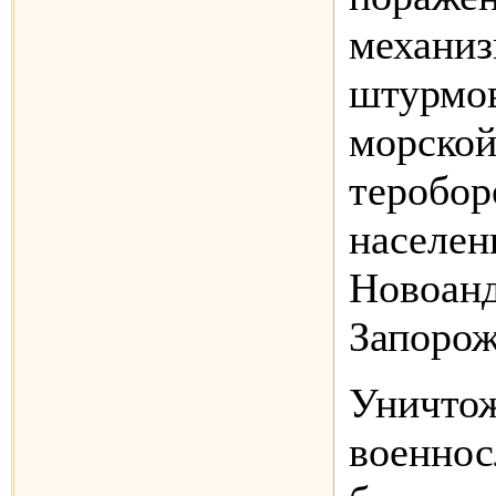
механиз
штурмов
морской
теробор
населен
Новоанд
Запорож
Уничтож
военнос