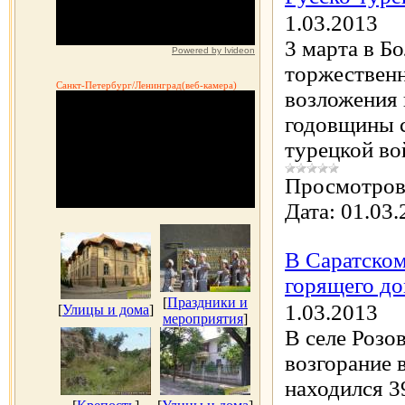
1.03.2013
3 марта в Б
Powered by Ivideon
торжествен
Санкт-Петербург/Ленинград(веб-камера)
возложения 
годовщины с
турецкой в
Просмотров
Дата:
01.03.
В Саратском
горящего д
[
Праздники и
1.03.2013
[
Улицы и дома
]
мероприятия
]
В селе Розо
возгорание 
находился 3