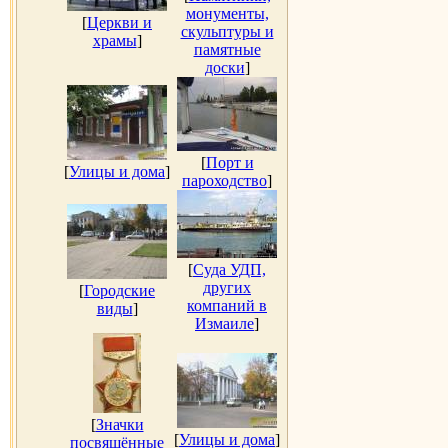
монументы,
[
Церкви и
скульптуры и
храмы
]
памятные
доски
]
[
Порт и
[
Улицы и дома
]
пароходство
]
[
Суда УДП,
других
[
Городские
компаний в
виды
]
Измаиле
]
[
Значки
[
Улицы и дома
]
посвящённые