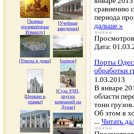
январе 2013
сравнению с
периода про
[
Значки
[
Учебные
дальше »
посвящённые
заведения
]
Измаилу
]
Просмотров
Дата:
01.03.
Порты Одесс
[
Улицы и дома
]
[
разное
]
обработки г
1.03.2013
В январе 20
[
Суда УДП,
области пер
[
Церкви и
других
храмы
]
компаний на
тонн грузов.
Дунае
]
Об этом в х
...
Читать да
Просмотров