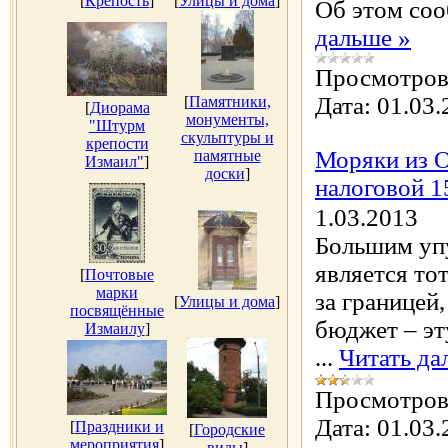
[
Крепость
]
[
Улицы и дома
]
Об этом со
дальше »
Просмотров
Дата:
01.03.
[
Памятники,
[
Диорама
монументы,
"Штурм
скульптуры и
крепости
Моряки из О
памятные
Измаил"
]
доски
]
налоговой 1
1.03.2013
Большим уп
является то
[
Почтовые
марки
за границей,
[
Улицы и дома
]
посвящённые
бюджет – эт
Измаилу
]
...
Читать да
Просмотров
Дата:
01.03.
[
Праздники и
[
Городские
мероприятия
]
виды
]