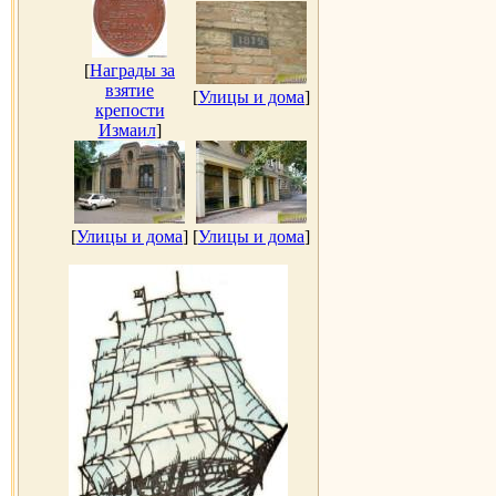
[
Награды за
взятие
[
Улицы и дома
]
крепости
Измаил
]
[
Улицы и дома
]
[
Улицы и дома
]