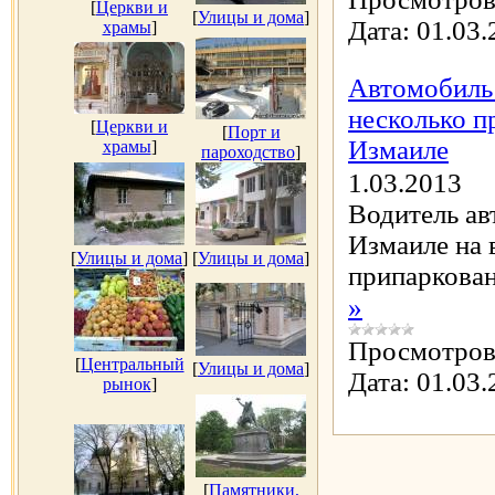
[
Церкви и
[
Улицы и дома
]
Дата:
01.03.
храмы
]
Автомобиль 
несколько п
[
Церкви и
[
Порт и
Измаиле
храмы
]
пароходство
]
1.03.2013
Водитель ав
Измаиле на 
[
Улицы и дома
]
[
Улицы и дома
]
припаркова
»
Просмотров
[
Центральный
[
Улицы и дома
]
Дата:
01.03.
рынок
]
[
Памятники,