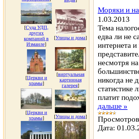
Моряки и на
1.03.2013
Тема налого
[
Суда УДП,
других
едва ли не 
[
Улицы и дома
]
компаний в
интернета и
Измаиле
]
представите
несмотря на
большинство
[
виртуальная
[
Церкви и
никогда не 
картинная
храмы
]
галерея
]
статистике 
платит подо
дальше »
[
Церкви и
[
Улицы и дома
]
Просмотров
храмы
]
Дата:
01.03.