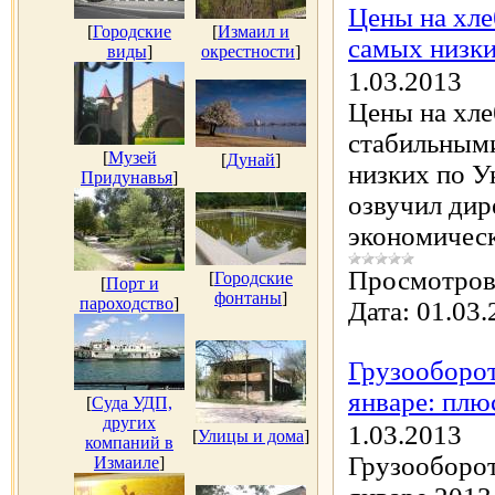
Цены на хле
[
Городские
[
Измаил и
самых низки
виды
]
окрестности
]
1.03.2013
Цены на хле
стабильными
[
Музей
[
Дунай
]
низких по 
Придунавья
]
озвучил дир
экономичес
Просмотров
[
Городские
[
Порт и
фонтаны
]
пароходство
]
Дата:
01.03.
Грузооборот
январе: плю
[
Суда УДП,
других
1.03.2013
[
Улицы и дома
]
компаний в
Грузооборот
Измаиле
]