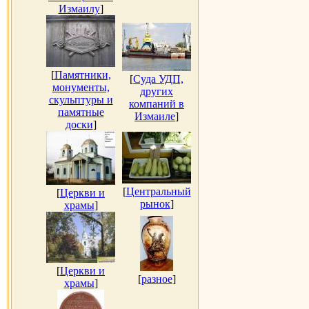
Измаилу
]
[
Памятники,
[
Суда УДП,
монументы,
других
скульптуры и
компаний в
памятные
Измаиле
]
доски
]
[
Центральный
[
Церкви и
рынок
]
храмы
]
[
Церкви и
[
разное
]
храмы
]