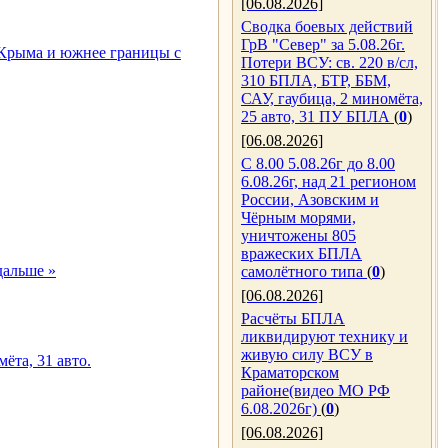
[06.08.2026]
Сводка боевых действий
ГрВ "Север" за 5.08.26г.
Крыма и южнее границы с
Потери ВСУ: св. 220 в/сл,
310 БПЛА, БТР, ББМ,
САУ, гаубица, 2 миномёта,
25 авто, 31 ПУ БПЛА
(
0
)
[06.08.2026]
С 8.00 5.08.26г до 8.00
6.08.26г, над 21 регионом
России, Азовским и
Чёрным морями,
уничтожены 805
вражеских БПЛА
дальше »
самолётного типа
(
0
)
[06.08.2026]
Расчёты БПЛА
ликвидируют технику и
живую силу ВСУ в
ёта, 31 авто.
Краматорском
районе(видео МО РФ
6.08.2026г)
(
0
)
[06.08.2026]