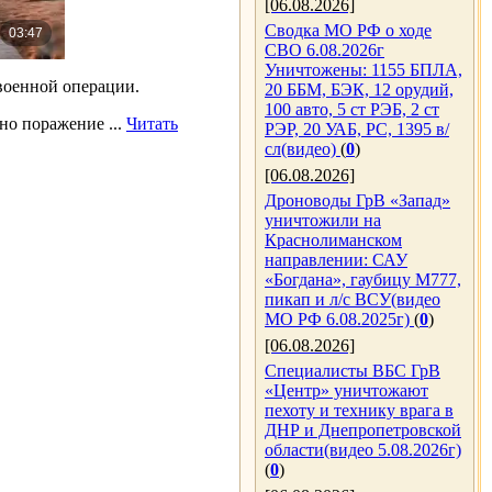
[06.08.2026]
Сводка МО РФ о ходе
СВО 6.08.2026г
Уничтожены: 1155 БПЛА,
оенной операции.
20 ББМ, БЭК, 12 орудий,
100 авто, 5 ст РЭБ, 2 ст
ено поражение
...
Читать
РЭР, 20 УАБ, РС, 1395 в/
сл(видео)
(
0
)
[06.08.2026]
Дроноводы ГрВ «Запад»
уничтожили на
Краснолиманском
направлении: САУ
«Богдана», гаубицу М777,
пикап и л/с ВСУ(видео
МО РФ 6.08.2025г)
(
0
)
[06.08.2026]
Специалисты ВБС ГрВ
«Центр» уничтожают
пехоту и технику врага в
ДНР и Днепропетровской
области(видео 5.08.2026г)
(
0
)