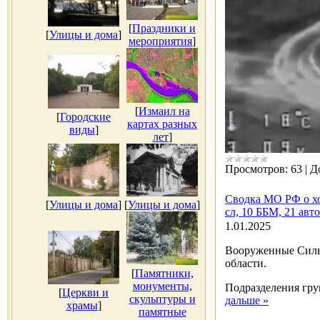
[
Праздники и
[
Улицы и дома
]
мероприятия
]
[
Измаил на
[
Городские
картах разных
виды
]
лет
]
Просмотров:
63
|
Д
Сводка МО РФ о хо
[
Улицы и дома
]
[
Улицы и дома
]
сл, 10 ББМ, 21 авто
1.01.2025
Вооруженные Силы
области.
[
Памятники,
монументы,
Подразделения гру
[
Церкви и
скульптуры и
дальше »
храмы
]
памятные