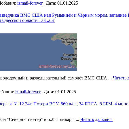
Добавил:
izmail-forever
|
Дата:
01.01.2025
разведчика ВМС США над Румынией и Чёрным морем, западнее 
 Одесской области 1.01.25г
иволодочный и разведывательный самолёт ВМС США
...
Читать 
обавил:
izmail-forever
|
Дата:
01.01.2025
ер" за 31.12.24г. Потери ВСУ: 560 в/сл, 34 БПЛА, 8 ББМ, 4 мином
ла "Северный ветер" в 6.25 1 января:
...
Читать дальше »