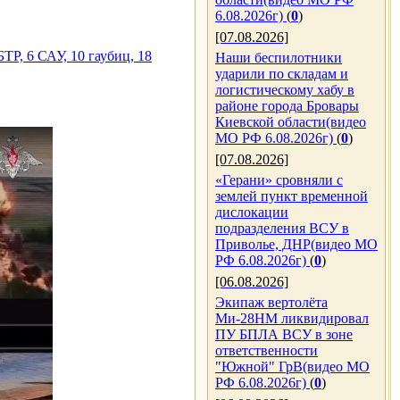
6.08.2026г)
(
0
)
[07.08.2026]
Р, 6 САУ, 10 гаубиц, 18
Наши беспилотники
ударили по складам и
логистическому хабу в
районе города Бровары
Киевской области(видео
МО РФ 6.08.2026г)
(
0
)
[07.08.2026]
«Герани» сровняли с
землей пункт временной
дислокации
подразделения ВСУ в
Приволье, ДНР(видео МО
РФ 6.08.2026г)
(
0
)
[06.08.2026]
Экипаж вертолёта
Ми-28НМ ликвидировал
ПУ БПЛА ВСУ в зоне
ответственности
"Южной" ГрВ(видео МО
РФ 6.08.2026г)
(
0
)