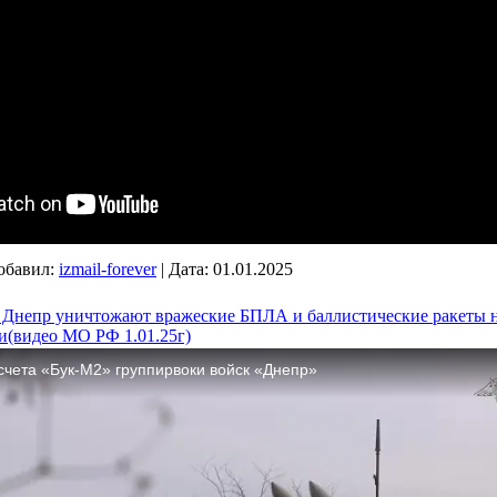
обавил:
izmail-forever
|
Дата:
01.01.2025
Днепр уничтожают вражеские БПЛА и баллистические ракеты н
и(видео МО РФ 1.01.25г)