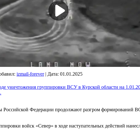
обавил:
izmail-forever
|
Дата:
01.01.2025
де уничтожения группировки ВСУ в Курской области на 1.01.202
.
 Российской Федерации продолжают разгром формирований ВС
ппировки войск «Север» в ходе наступательных действий нане