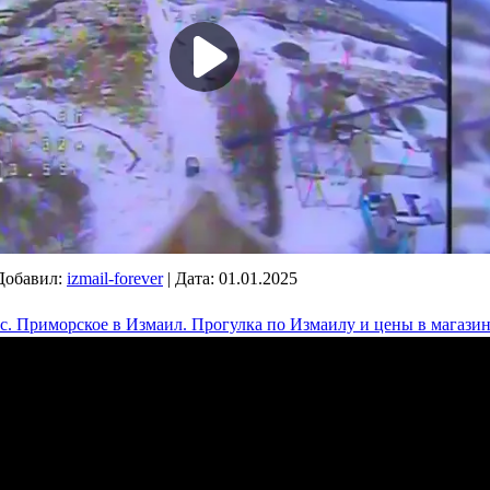
Добавил:
izmail-forever
|
Дата:
01.01.2025
 с. Приморское в Измаил. Прогулка по Измаилу и цены в магазин