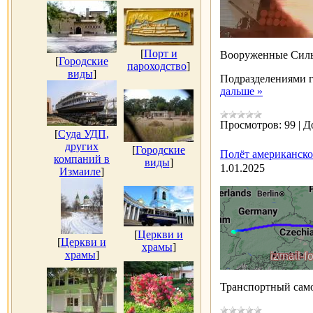
[
Порт и
Вооруженные Силы
[
Городские
пароходство
]
виды
]
Подразделениями г
дальше »
Просмотров:
99
|
Д
[
Суда УДП,
других
[
Городские
Полёт американско
компаний в
виды
]
1.01.2025
Измаиле
]
[
Церкви и
[
Церкви и
храмы
]
храмы
]
Транспортный са