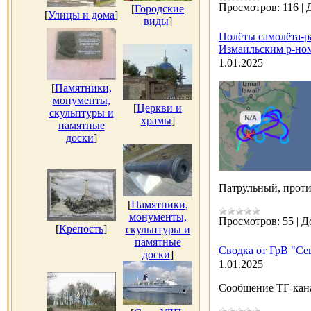
Просмотров:
116
|
[
Городские
[
Улицы и дома
]
виды
]
Полёты самолёта-
Измаильским р-ном
1.01.2025
[
Памятники,
монументы,
[
Церкви и
скульптуры и
храмы
]
памятные
доски
]
Патрульный, прот
[
Памятники,
монументы,
Просмотров:
55
|
Д
[
Крепость
]
скульптуры и
памятные
Сводка от ГрВ "Сев
доски
]
1.01.2025
Сообщение ТГ-кана