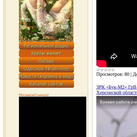
Просмотров:
80
|
Д
ЗРК «Бук-М2» ГрВ 
Херсонской област
Москва(веб-камера)