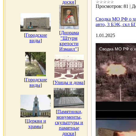
доски
]
Просмотров:
81
|
Д
Сводка МО РФ о хо
авто, 3 БЭК, скл БП
[
Диорама
[
Городские
1.01.2025
"Штурм
виды
]
крепости
Измаил"
]
[
Городские
[
Улицы и дома
]
виды
]
[
Памятники,
монументы,
[
Церкви и
скульптуры и
храмы
]
памятные
доски
]