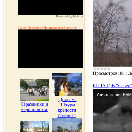
Powered by Ivideon
Санкт-Петербург/Ленинград(веб-камера)
Просмотров:
88
|
Д
БПЛА ГрВ "Север"
[
Диорама
[
Праздники и
"Штурм
мероприятия
]
крепости
Измаил"
]