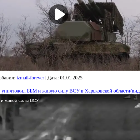
обавил:
izmail-forever
|
Дата:
01.01.2025
 уничтожил ББМ и живую силу ВСУ в Харьковской области(вид