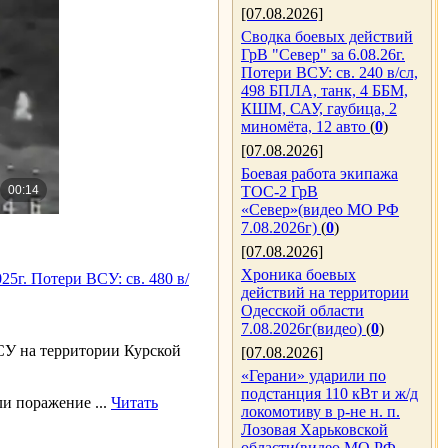
[07.08.2026]
Сводка боевых действий
ГрВ "Север" за 6.08.26г.
Потери ВСУ: св. 240 в/сл,
498 БПЛА, танк, 4 ББМ,
КШМ, САУ, гаубица, 2
миномёта, 12 авто
(
0
)
[07.08.2026]
Боевая работа экипажа
ТОС-2 ГрВ
«Север»(видео МО РФ
7.08.2026г)
(
0
)
[07.08.2026]
Хроника боевых
5г. Потери ВСУ: св. 480 в/
действий на территории
Одесской области
7.08.2026г(видео)
(
0
)
У на территории Курской
[07.08.2026]
«Герани» ударили по
подстанция 110 кВт и ж/д
сли поражение
...
Читать
локомотиву в р-не н. п.
Лозовая Харьковской
области(видео МО РФ