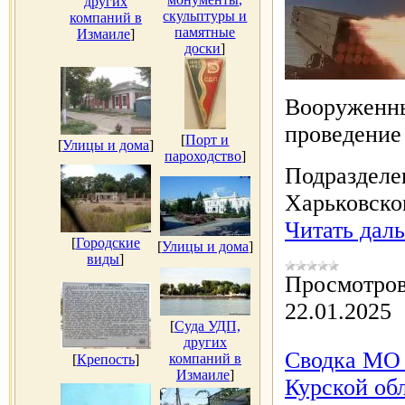
других
скульптуры и
компаний в
памятные
Измаиле
]
доски
]
Вооруженны
проведение
[
Порт и
[
Улицы и дома
]
пароходство
]
Подразделе
Харьковско
Читать дал
[
Городские
[
Улицы и дома
]
виды
]
Просмотров
22.01.2025
[
Суда УДП,
других
Сводка МО 
компаний в
[
Крепость
]
Измаиле
]
Курской обл