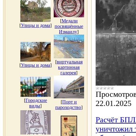
[
Медали
[
Улицы и дома
]
посвящённые
Измаилу
]
[
виртуальная
[
Улицы и дома
]
картинная
галерея
]
Просмотров
[
Городские
22.01.2025
[
Порт и
виды
]
пароходство
]
Расчёт БПЛ
уничтожил 