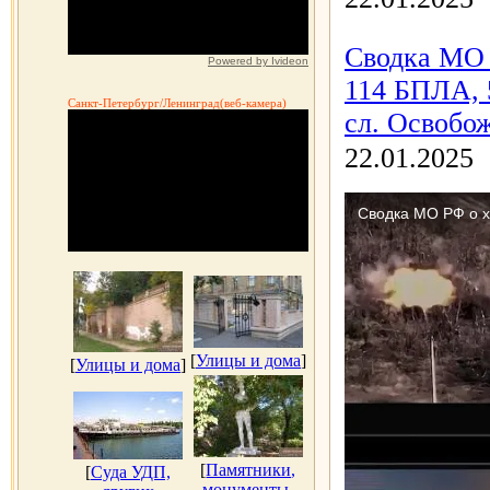
Сводка МО 
Powered by Ivideon
114 БПЛА, 5
Санкт-Петербург/Ленинград(веб-камера)
сл. Освобож
22.01.2025
[
Улицы и дома
]
[
Улицы и дома
]
[
Памятники,
[
Суда УДП,
монументы,