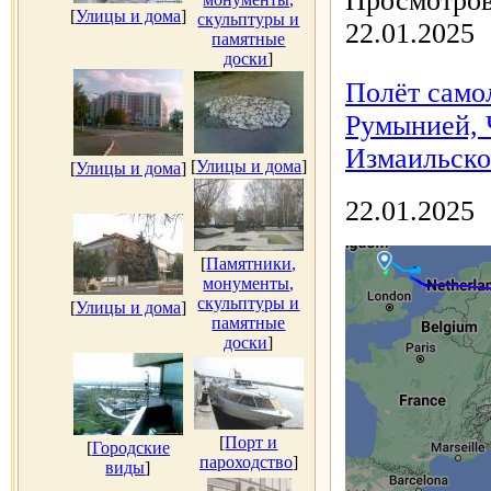
Просмотров
[
Улицы и дома
]
скульптуры и
22.01.2025
памятные
доски
]
Полёт само
Румынией, 
Измаильско
[
Улицы и дома
]
[
Улицы и дома
]
22.01.2025
[
Памятники,
монументы,
скульптуры и
[
Улицы и дома
]
памятные
доски
]
[
Порт и
[
Городские
пароходство
]
виды
]