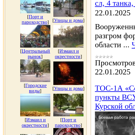
сл, 4 танка
22.01.2025
[
Порт и
[
Улицы и дома
]
пароходство
]
Вооруженны
разгром фо
области
...
[
Центральный
[
Измаил и
рынок
]
окрестности
]
Просмотров
22.01.2025
[
Городские
ТОС-1А «С
[
Улицы и дома
]
виды
]
пункты ВСУ
Курской об
[
Измаил и
[
Порт и
окрестности
]
пароходство
]