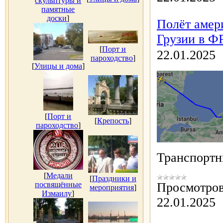
скульптуры и
памятные
доски
]
Полёт амер
Грузии в ФР
[
Порт и
22.01.2025
пароходство
]
[
Улицы и дома
]
[
Порт и
[
Крепость
]
пароходство
]
Транспорт
[
Медали
[
Праздники и
посвящённые
Просмотров
мероприятия
]
Измаилу
]
22.01.2025