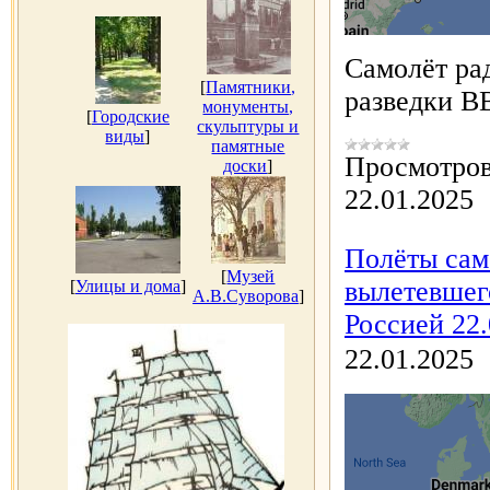
Самолёт ра
[
Памятники,
разведки В
монументы,
[
Городские
скульптуры и
виды
]
памятные
Просмотров
доски
]
22.01.2025
Полёты сам
[
Музей
вылетевшег
[
Улицы и дома
]
А.В.Суворова
]
Россией 22.
22.01.2025