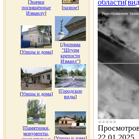
области(ви
[
Значки
посвящённые
[
разное
]
Измаилу
]
[
Диорама
"Штурм
[
Улицы и дома
]
крепости
Измаил"
]
[
Городские
[
Улицы и дома
]
виды
]
Просмотров
[
Памятники,
монументы,
22.01.2025
[
Улицы и дома
]