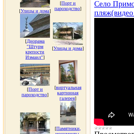
Село Примо
[
Порт и
пароходство
]
[
Улицы и дома
]
пляж(видео 
[
Диорама
"Штурм
[
Улицы и дома
]
крепости
Измаил"
]
[
виртуальная
[
Порт и
картинная
пароходство
]
галерея
]
[
Памятники,
монументы,