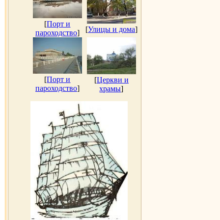
[
Порт и
[
Улицы и дома
]
пароходство
]
[
Порт и
[
Церкви и
пароходство
]
храмы
]