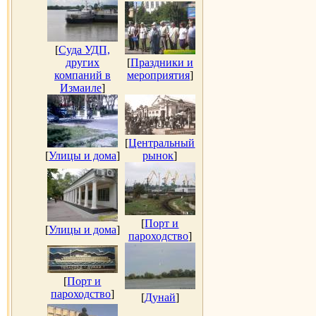
[
Суда УДП,
других
[
Праздники и
компаний в
мероприятия
]
Измаиле
]
[
Центральный
[
Улицы и дома
]
рынок
]
[
Порт и
[
Улицы и дома
]
пароходство
]
[
Порт и
пароходство
]
[
Дунай
]