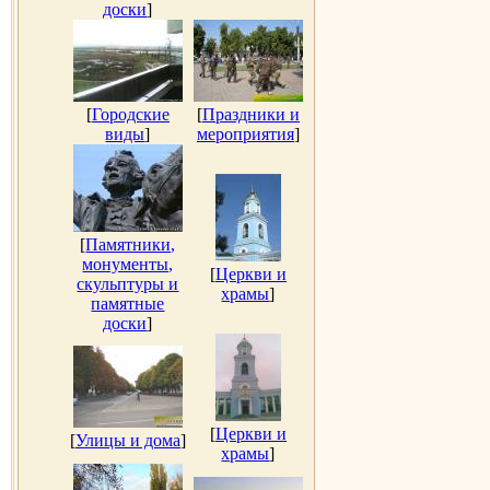
доски
]
[
Городские
[
Праздники и
виды
]
мероприятия
]
[
Памятники,
монументы,
[
Церкви и
скульптуры и
храмы
]
памятные
доски
]
[
Церкви и
[
Улицы и дома
]
храмы
]