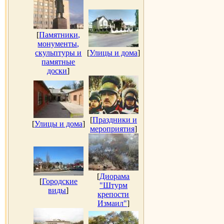
[
Памятники,
монументы,
скульптуры и
[
Улицы и дома
]
памятные
доски
]
[
Праздники и
[
Улицы и дома
]
мероприятия
]
[
Диорама
[
Городские
"Штурм
виды
]
крепости
Измаил"
]