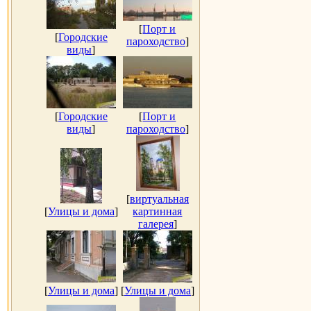
[
Порт и
[
Городские
пароходство
]
виды
]
[
Городские
[
Порт и
виды
]
пароходство
]
[
виртуальная
[
Улицы и дома
]
картинная
галерея
]
[
Улицы и дома
]
[
Улицы и дома
]