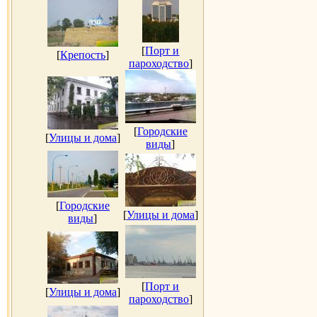
[
Порт и
[
Крепость
]
пароходство
]
[
Городские
[
Улицы и дома
]
виды
]
[
Городские
[
Улицы и дома
]
виды
]
[
Порт и
[
Улицы и дома
]
пароходство
]