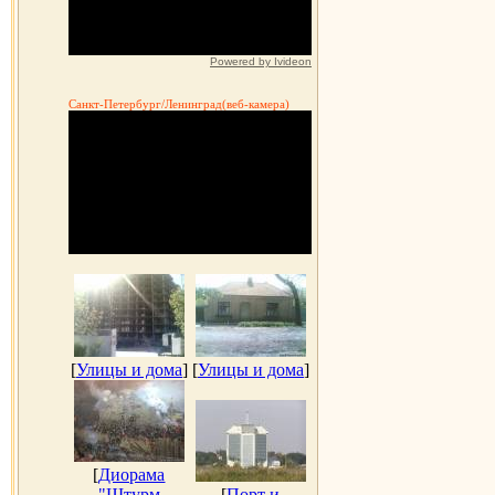
Powered by Ivideon
Санкт-Петербург/Ленинград(веб-камера)
[
Улицы и дома
]
[
Улицы и дома
]
[
Диорама
"Штурм
[
Порт и