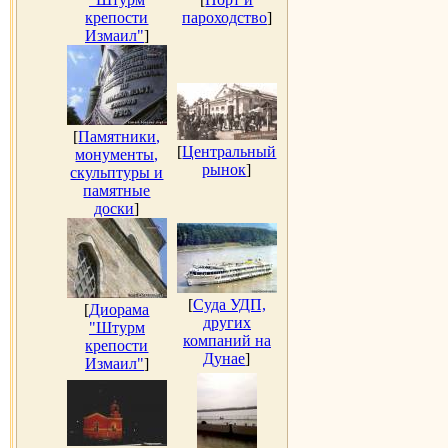
крепости
пароходство
]
Измаил"
]
[
Памятники,
[
Центральный
монументы,
рынок
]
скульптуры и
памятные
доски
]
[
Суда УДП,
[
Диорама
других
"Штурм
компаний на
крепости
Дунае
]
Измаил"
]