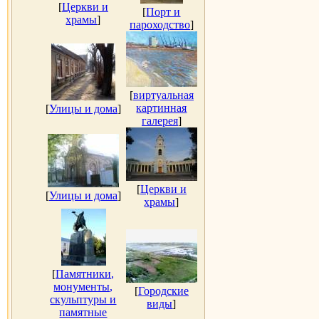
[
Церкви и
[
Порт и
храмы
]
пароходство
]
[
виртуальная
картинная
[
Улицы и дома
]
галерея
]
[
Церкви и
[
Улицы и дома
]
храмы
]
[
Памятники,
монументы,
[
Городские
скульптуры и
виды
]
памятные