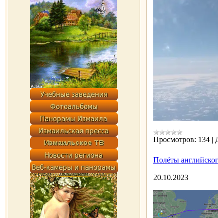
Просмотров:
134
|
Полёты английског
20.10.2023