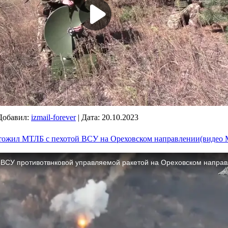
Добавил:
izmail-forever
|
Дата:
20.10.2023
тожил МТЛБ с пехотой ВСУ на Ореховском направлении(видео 