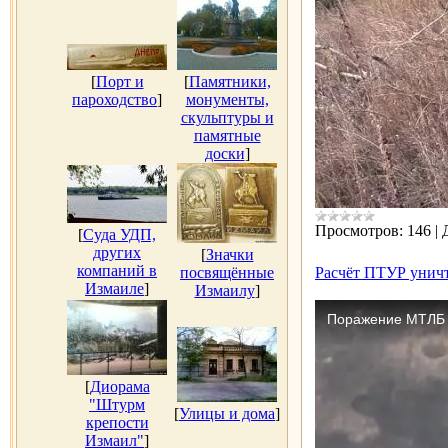
[
Порт и
[
Памятники,
пароходство
]
монументы,
скульптуры и
памятные
доски
]
Просмотров:
146
|
[
Суда УДП,
других
[
Значки
компаний в
посвящённые
Расчёт ПТУР унич
Измаиле
]
Измаилу
]
[
Диорама
"Штурм
[
Улицы и дома
]
крепости
Измаил"
]