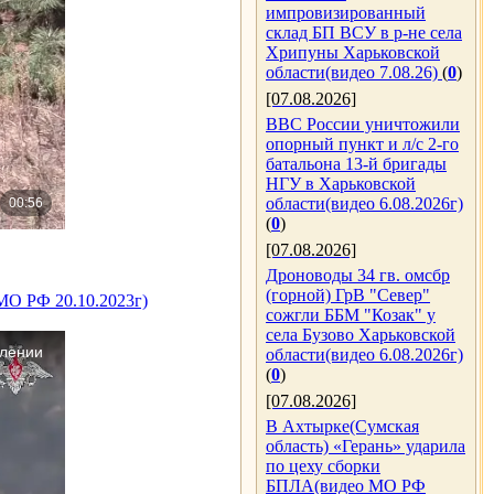
импровизированный
склад БП ВСУ в р-не села
Хрипуны Харьковской
области(видео 7.08.26)
(
0
)
[07.08.2026]
ВВС России уничтожили
опорный пункт и л/с 2-го
батальона 13-й бригады
НГУ в Харьковской
области(видео 6.08.2026г)
(
0
)
[07.08.2026]
Дроноводы 34 гв. омсбр
(горной) ГрВ "Север"
МО РФ 20.10.2023г)
сожгли ББМ "Козак" у
села Бузово Харьковской
области(видео 6.08.2026г)
(
0
)
[07.08.2026]
В Ахтырке(Сумская
область) «Герань» ударила
по цеху сборки
БПЛА(видео МО РФ