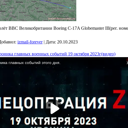
лёт ВВС Великобритании Boeing C-17A Globemaster III(рег. ном
Добавил:
izmail-forever
|
Дата:
20.10.2023
роника главных военных событий 19 октября 2023г(видео)