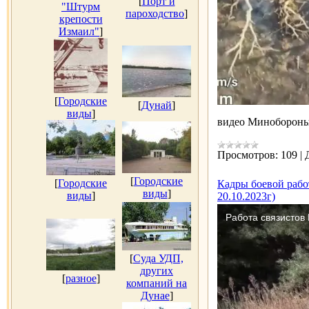
[
Порт и
"Штурм
пароходство
]
крепости
Измаил"
]
[
Городские
[
Дунай
]
виды
]
видео Минобороны
Просмотров:
109
|
[
Городские
[
Городские
Кадры боевой рабо
виды
]
виды
]
20.10.2023г)
[
Суда УДП,
других
[
разное
]
компаний на
Дунае
]