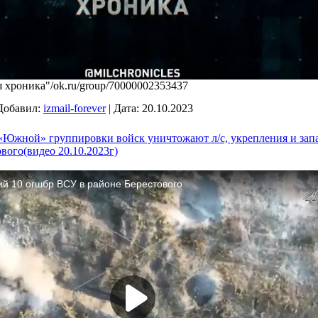
 хроника"/ok.ru/group/70000002353437
Добавил:
izmail-forever
|
Дата:
20.10.2023
Южной» группировки войск уничтожают л/с, укрепления и запа
вого(видео 20.10.2023г)