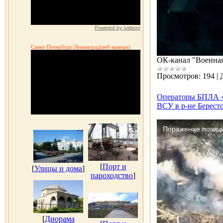
Powered by Ivideon
Санкт-Петербург/Ленинград(веб-камера)
OК-канал "Военная
Просмотров:
194
|
Операторы БПЛА «
ВСУ в р-не Бересто
[
Порт и
[
Улицы и дома
]
пароходство
]
[
Диорама