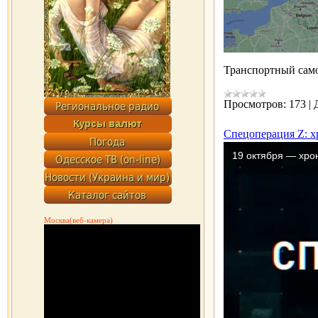
Транспортный само
Просмотров:
173
|
Спецоперация Z: х
Москва(веб-камера)