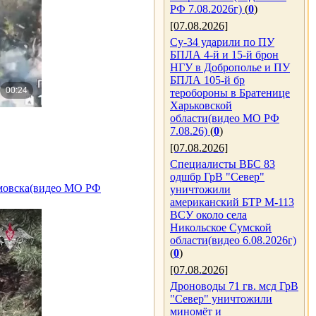
РФ 7.08.2026г)
(
0
)
[07.08.2026]
Су-34 ударили по ПУ
БПЛА 4-й и 15-й брон
НГУ в Доброполье и ПУ
БПЛА 105-й бр
теробороны в Братенице
Харьковской
области(видео МО РФ
7.08.26)
(
0
)
[07.08.2026]
Специалисты ВБС 83
одшбр ГрВ "Север"
ёмовска(видео МО РФ
уничтожили
американский БТР М-113
ВСУ около села
Никольское Сумской
области(видео 6.08.2026г)
(
0
)
[07.08.2026]
Дроноводы 71 гв. мсд ГрВ
"Север" уничтожили
миномёт и