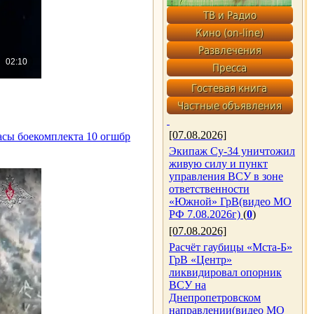
[07.08.2026]
сы боекомплекта 10 огшбр
Экипаж Су-34 уничтожил
живую силу и пункт
управления ВСУ в зоне
ответственности
«Южной» ГрВ(видео МО
РФ 7.08.2026г)
(
0
)
[07.08.2026]
Расчёт гаубицы «Мста-Б»
ГрВ «Центр»
ликвидировал опорник
ВСУ на
Днепропетровском
направлении(видео МО