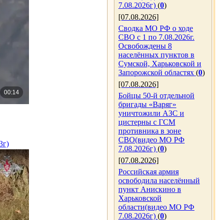
7.08.2026г)
(
0
)
[07.08.2026]
Сводка МО РФ о ходе
СВО с 1 по 7.08.2026г.
Освобождены 8
населённых пунктов в
Сумской, Харьковской и
Запорожской областях
(
0
)
[07.08.2026]
Бойцы 50-й отдельной
бригады «Варяг»
уничтожили АЗС и
цистерны с ГСМ
противника в зоне
СВО(видео МО РФ
3г)
7.08.2026г)
(
0
)
[07.08.2026]
Российская армия
освободила населённый
пункт Анискино в
Харьковской
области(видео МО РФ
7.08.2026г)
(
0
)