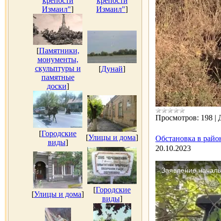
крепости
крепости
Измаил"
]
Измаил"
]
[
Памятники,
монументы,
скульптуры и
[
Дунай
]
памятные
доски
]
Просмотров:
198
|
[
Городские
[
Улицы и дома
]
Обстановка в райо
виды
]
20.10.2023
[
Городские
[
Улицы и дома
]
виды
]