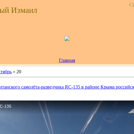
Су
ый Измаил
Главная
тябрь
»
20
танского самолёта-разведчика RC-135 в районе Крыма российс