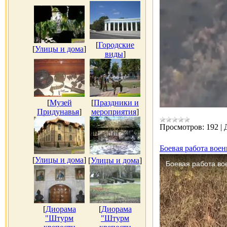
[
Городские
[
Улицы и дома
]
виды
]
[
Музей
[
Праздники и
Придунавья
]
мероприятия
]
Просмотров:
192
|
Боевая работа вое
[
Улицы и дома
]
[
Улицы и дома
]
[
Диорама
[
Диорама
"Штурм
"Штурм