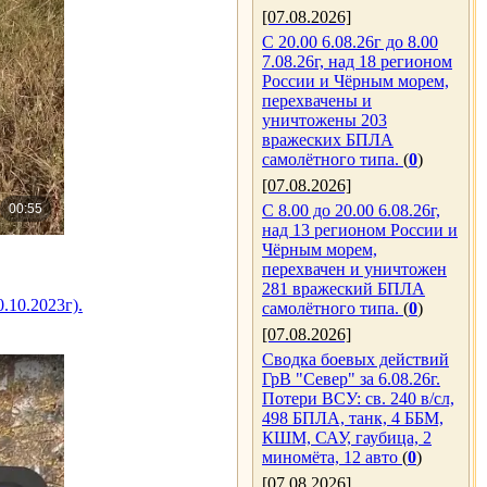
[07.08.2026]
С 20.00 6.08.26г до 8.00
7.08.26г, над 18 регионом
России и Чёрным морем,
перехвачены и
уничтожены 203
вражеских БПЛА
самолётного типа.
(
0
)
[07.08.2026]
С 8.00 до 20.00 6.08.26г,
над 13 регионом России и
Чёрным морем,
перехвачен и уничтожен
281 вражеский БПЛА
.10.2023г).
самолётного типа.
(
0
)
[07.08.2026]
Сводка боевых действий
ГрВ "Север" за 6.08.26г.
Потери ВСУ: св. 240 в/сл,
498 БПЛА, танк, 4 ББМ,
КШМ, САУ, гаубица, 2
миномёта, 12 авто
(
0
)
[07.08.2026]