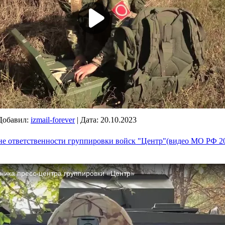
Добавил:
izmail-forever
|
Дата:
20.10.2023
не ответственности группировки войск "Центр"(видео МО РФ 20