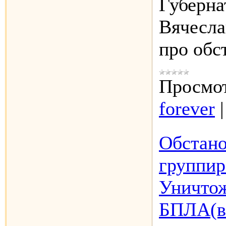
Губерна
Вячесла
про обс
Просмот
forever
Обстано
группир
Уничтож
БПЛА(ви