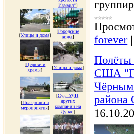
группи
Измаил"
]
Просмот
[
Городские
[
Улицы и дома
]
forever
виды
]
Полёты 
[
Церкви и
[
Улицы и дома
]
США "П
храмы
]
Чёрным 
[
Суда УДП,
района 
других
[
Праздники и
компаний на
мероприятия
]
16.10.2
Дунае
]