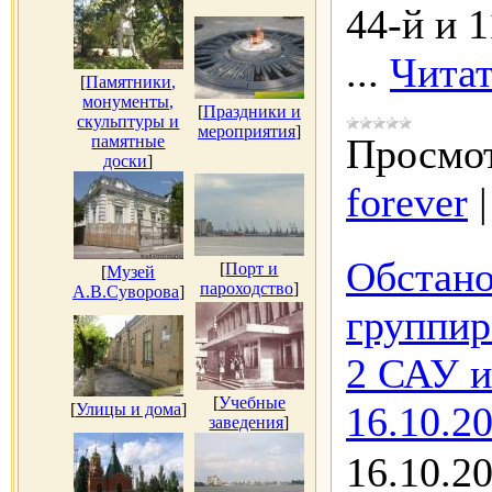
44-й и 
...
Читат
[
Памятники,
монументы,
[
Праздники и
скульптуры и
мероприятия
]
Просмот
памятные
доски
]
forever
Обстано
[
Порт и
[
Музей
пароходство
]
А.В.Суворова
]
группир
2 САУ и
[
Учебные
16.10.20
[
Улицы и дома
]
заведения
]
16.10.2