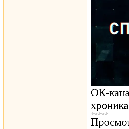
OК-кана
хроника
Просмот