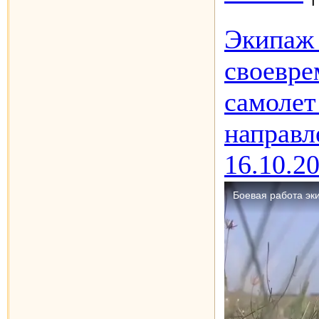
Экипаж
своевре
самоле
направ
16.10.2