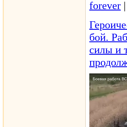
forever
Героиче
бой. Ра
силы и 
продолж