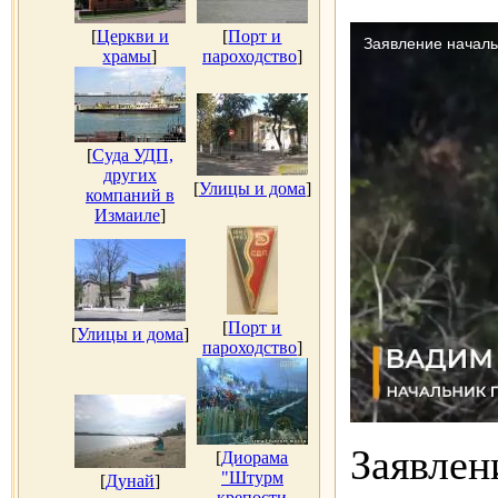
[
Церкви и
[
Порт и
храмы
]
пароходство
]
[
Суда УДП,
других
[
Улицы и дома
]
компаний в
Измаиле
]
[
Порт и
[
Улицы и дома
]
пароходство
]
Заявлен
[
Диорама
"Штурм
[
Дунай
]
крепости