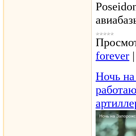
Poseido
авиаба
Просмот
forever
Ночь на
работаю
артилле