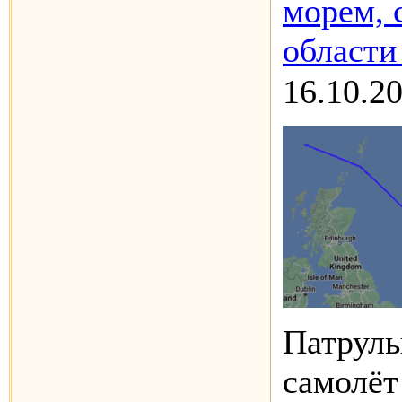
морем, 
области
16.10.2
Патруль
самолё