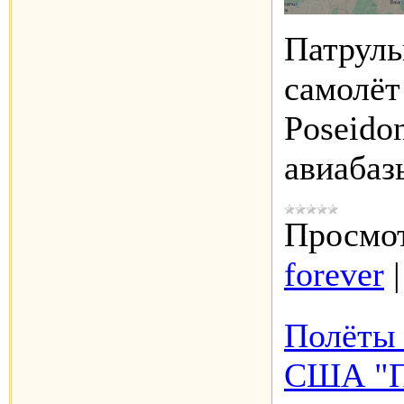
Патруль
самолё
Poseido
авиаба
Просмот
forever
Полёты 
США "П