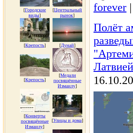
forever
[
Городские
[
Центральный
виды
]
рынок
]
Полёт а
разведы
[
Крепость
]
[
Дунай
]
"Артеми
Латвией
[
Медали
16.10.2
[
Крепость
]
посвящённые
Измаилу
]
[
Конверты
[
Улицы и дома
]
посвящённые
Измаилу
]