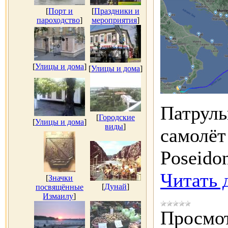
[
Порт и
[
Праздники и
пароходство
]
мероприятия
]
[
Улицы и дома
]
[
Улицы и дома
]
Патруль
[
Городские
[
Улицы и дома
]
виды
]
самолё
Poseido
Читать 
[
Значки
[
Дунай
]
посвящённые
Измаилу
]
Просмот