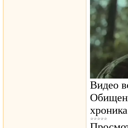
Видео в
Обищенк
хроника
Просмот