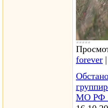
Просмот
forever
Обстано
группир
МО РФ 1