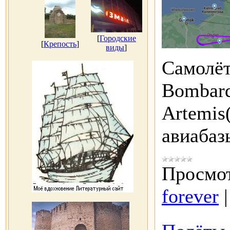
[
Городские
[
Крепость
]
виды
]
Самолёт
Bombard
Artemis
авиаба
Просмот
forever