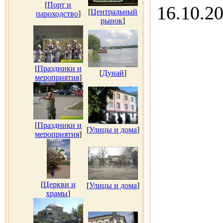
[
Порт и
16.10.2
[
Центральный
пароходство
]
рынок
]
[
Праздники и
[
Дунай
]
мероприятия
]
[
Праздники и
[
Улицы и дома
]
мероприятия
]
[
Церкви и
[
Улицы и дома
]
храмы
]