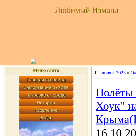
Любимый Измаил
Меню сайта
Главная
»
2023
»
Ок
Полёты
Хоук" н
Крыма(Р
16.10.2