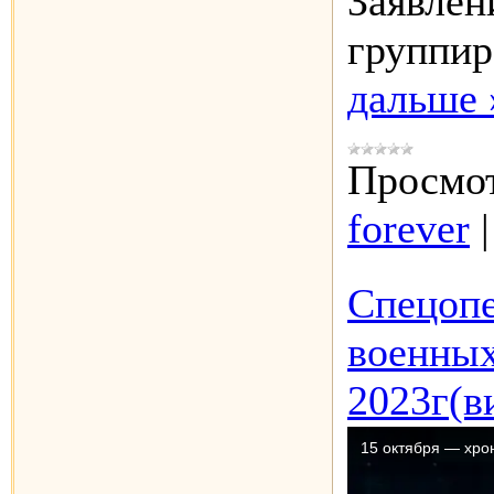
Заявлен
группир
дальше 
Просмот
forever
Спецопе
военных
2023г(в