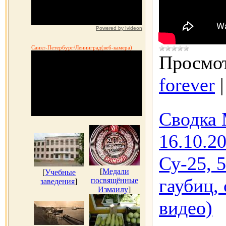
Powered by Ivideon
Санкт-Петербург/Ленинград(веб-камера)
Просмот
forever
Сводка
16.10.2
Су-25, 
[
Медали
[
Учебные
гаубиц,
посвящённые
заведения
]
Измаилу
]
видео)