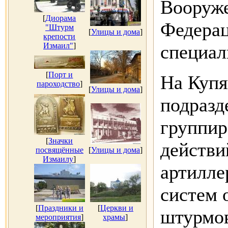
Вооруж
[
Диорама
Федерац
"Штурм
[
Улицы и дома
]
крепости
Измаил"
]
специал
[
Порт и
На Купя
пароходство
]
[
Улицы и дома
]
подразд
группир
[
Значки
действи
посвящённые
[
Улицы и дома
]
Измаилу
]
артилле
систем 
[
Праздники и
[
Церкви и
штурмов
мероприятия
]
храмы
]