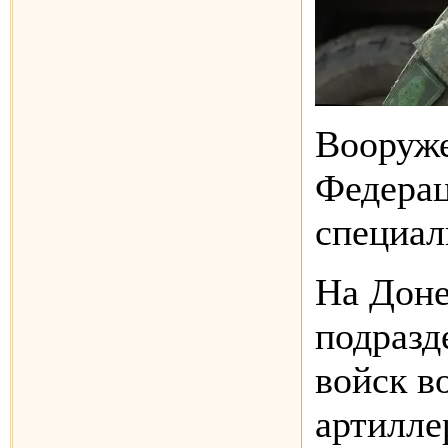
Вооруж
Федерац
специал
На Доне
подразд
войск в
артилле