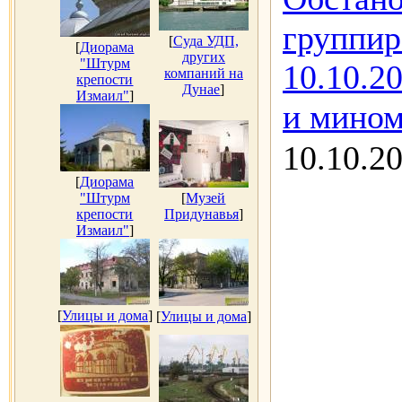
группир
[
Суда УДП,
[
Диорама
других
"Штурм
10.10.2
компаний на
крепости
Дунае
]
Измаил"
]
и мином
10.10.2
[
Диорама
"Штурм
[
Музей
крепости
Придунавья
]
Измаил"
]
[
Улицы и дома
]
[
Улицы и дома
]