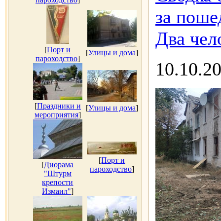
за поше
Два чел
[
Порт и
[
Улицы и дома
]
пароходство
]
10.10.2
[
Праздники и
[
Улицы и дома
]
мероприятия
]
[
Порт и
[
Диорама
пароходство
]
"Штурм
крепости
Измаил"
]