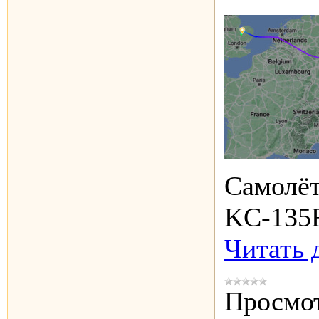
Самолё
KC-135R
Читать 
Просмот