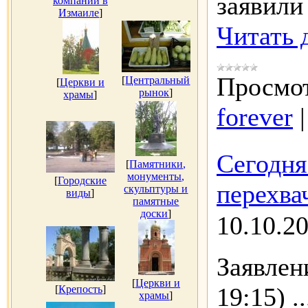
заявили
компаний в
Измаиле
]
Читать 
Просмот
[
Центральный
[
Церкви и
рынок
]
храмы
]
forever
Сегодня
[
Памятники,
монументы,
[
Городские
перехва
скульптуры и
виды
]
памятные
доски
]
10.10.2
Заявлен
[
Церкви и
19:15)
.
[
Крепость
]
храмы
]