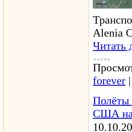
Транспо
Alenia 
Читать 
Просмот
forever
Полёты 
США над
10.10.2