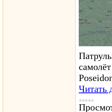
Патруль
самолё
Poseido
Читать 
Просмот