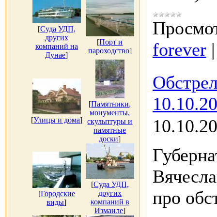
Просмот
[
Суда УДП,
других
[
Порт и
forever
компаний на
пароходство
]
Дунае
]
Обстрел
10.10.2
[
Памятники,
монументы,
[
Улицы и дома
]
10.10.2
скульптуры и
памятные
доски
]
Губерна
Вячесла
[
Суда УДП,
про обс
других
[
Городские
компаний в
виды
]
Измаиле
]