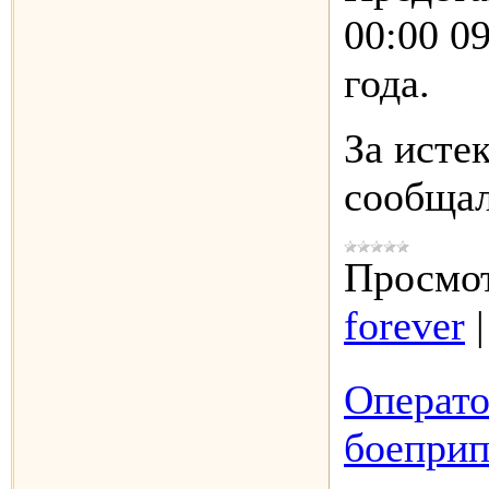
00:00 09
года.
За исте
сообща
Просмот
forever
Операт
боеприп