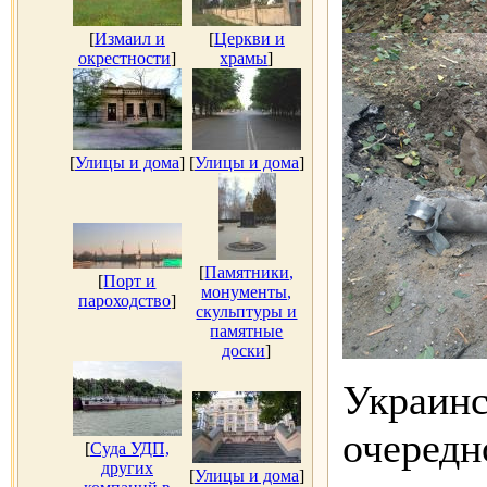
[
Измаил и
[
Церкви и
окрестности
]
храмы
]
[
Улицы и дома
]
[
Улицы и дома
]
[
Памятники,
[
Порт и
монументы,
пароходство
]
скульптуры и
памятные
доски
]
Украинс
очередн
[
Суда УДП,
других
[
Улицы и дома
]