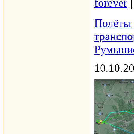
forever
Полёты 
транспо
Румыние
10.10.2