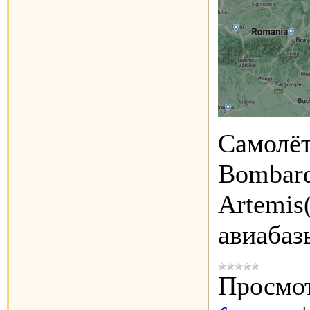
Самолёт
Bombard
Artemis
авиаба
Просмот