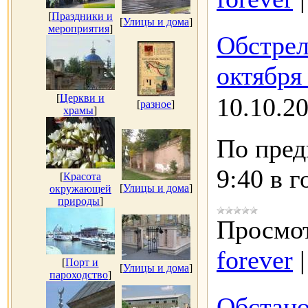
[
Праздники и
[
Улицы и дома
]
мероприятия
]
Обстрел
октября 
[
Церкви и
10.10.2
[
разное
]
храмы
]
По пред
9:40 в 
[
Красота
[
Улицы и дома
]
окружающей
природы
]
Просмот
forever
[
Порт и
[
Улицы и дома
]
пароходство
]
Обстано