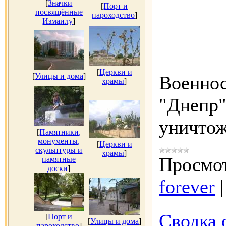
[
Значки
[
Порт и
посвящённые
пароходство
]
Измаилу
]
[
Церкви и
[
Улицы и дома
]
Военно
храмы
]
"Днепр"
уничто
[
Памятники,
монументы,
[
Церкви и
скульптуры и
храмы
]
Просмот
памятные
доски
]
forever
Сводка 
[
Порт и
[
Улицы и дома
]
пароходство
]