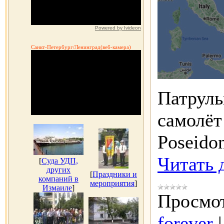
Powered by Ivideon
Санкт-Петербург/Ленинград(веб-камера)
Патруль
самолё
Poseido
Читать 
[
Суда УДП,
других
[
Праздники и
компаний в
мероприятия
]
Измаиле
]
Просмот
forever