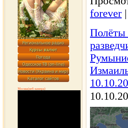
Просмот
forever
Полёты 
развед
Румыни
Измаиль
10.10.20
Москва(веб-камера)
10.10.2