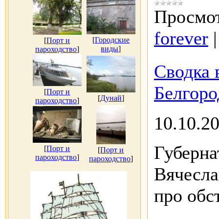
Просмот
forever
[
Городские
[
Порт и
виды
]
пароходство
]
Сводка 
Белгоро
[
Порт и
[
Дунай
]
пароходство
]
10.10.2
Губерна
[
Порт и
[
Порт и
пароходство
]
пароходство
]
Вячесла
про обс