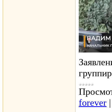
Заявлен
группи
Просмот
forever