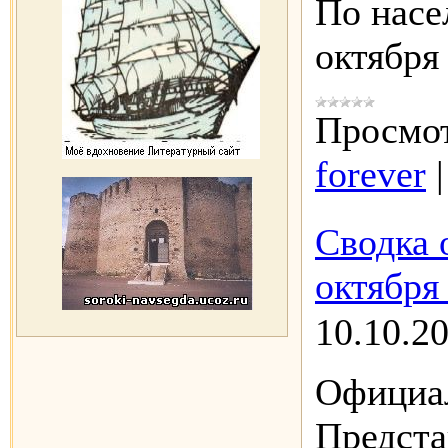
По насе
октябр
Просмот
forever
Сводка 
октября
10.10.2
Официал
Предста