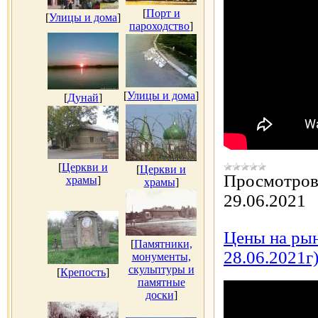
[
Порт и
[
Улицы и дома
]
пароходство
]
[
Улицы и дома
]
[
Дунай
]
[
Церкви и
[
Церкви и
Просмотров
храмы
]
храмы
]
29.06.2021
Цены на рын
[
Памятники,
28.06.2021г
монументы,
скульптуры и
[
Крепость
]
памятные
доски
]