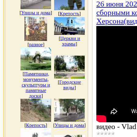
26 июня 202
сборными ко
[
Улицы и дома
]
[
Крепость
]
Херсона(вид
[
Церкви и
храмы
]
[
разное
]
[
Памятники,
монументы,
[
Городские
скульптуры и
виды
]
памятные
доски
]
видео - Vlad
[
Крепость
]
[
Улицы и дома
]