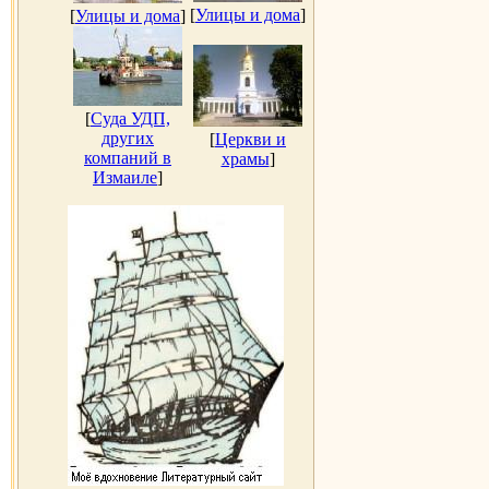
[
Улицы и дома
]
[
Улицы и дома
]
[
Суда УДП,
других
[
Церкви и
компаний в
храмы
]
Измаиле
]