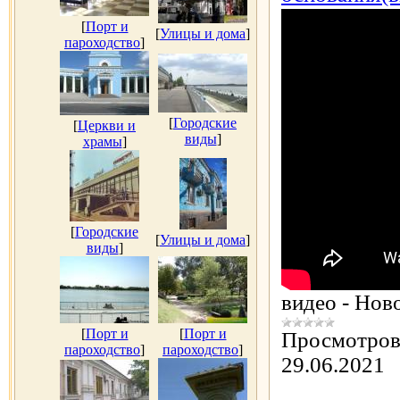
[
Порт и
[
Улицы и дома
]
пароходство
]
[
Городские
[
Церкви и
виды
]
храмы
]
[
Городские
[
Улицы и дома
]
виды
]
видео - Нов
[
Порт и
[
Порт и
Просмотров
пароходство
]
пароходство
]
29.06.2021