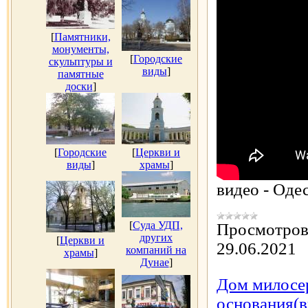
[
Памятники,
монументы,
[
Городские
скульптуры и
виды
]
памятные
доски
]
[
Городские
[
Церкви и
виды
]
храмы
]
видео - Оде
[
Суда УДП,
Просмотров
других
[
Церкви и
29.06.2021
компаний на
храмы
]
Дунае
]
Дом милосер
основания(в