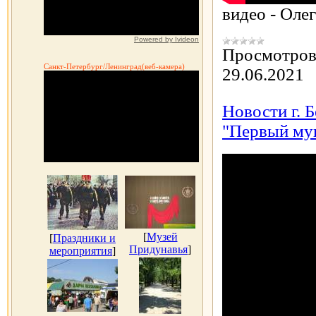
видео - Олег
Powered by Ivideon
Просмотров
Санкт-Петербург/Ленинград(веб-камера)
29.06.2021
Новости г. 
"Первый му
[
Музей
[
Праздники и
Придунавья
]
мероприятия
]