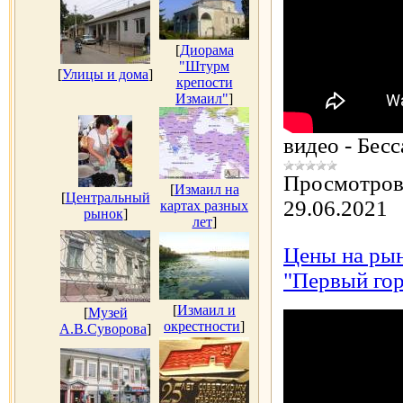
[
Диорама
"Штурм
[
Улицы и дома
]
крепости
Измаил"
]
видео - Бес
Просмотров
[
Измаил на
[
Центральный
29.06.2021
картах разных
рынок
]
лет
]
Цены на рын
"Первый гор
[
Измаил и
[
Музей
окрестности
]
А.В.Суворова
]