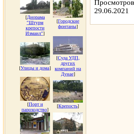
Просмотров
29.06.2021
[
Диорама
[
Городские
"Штурм
фонтаны
]
крепости
Измаил"
]
[
Суда УДП,
других
[
Улицы и дома
]
компаний на
Дунае
]
[
Порт и
[
Крепость
]
пароходство
]