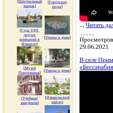
[
Центральный
[
Городские
рынок
]
виды
]
...
Читать да
[
Суда УДП,
других
[
Улицы и дома
]
Просмотров
компаний в
Измаиле
]
29.06.2021
В селе Прим
«Бессарабия
[
Музей
[
Улицы и дома
]
Придунавья
]
[
Измаильский
[
Учебные
район
]
заведения
]