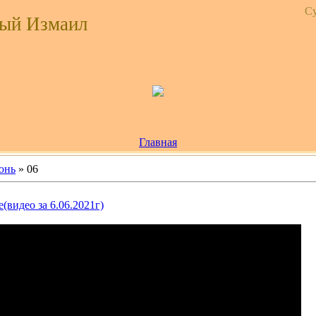
Су
ый Измаил
Главная
юнь
»
06
(видео за 6.06.2021г)