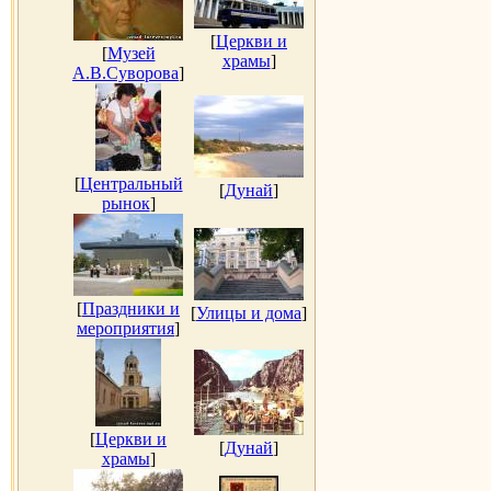
[
Церкви и
[
Музей
храмы
]
А.В.Суворова
]
[
Центральный
[
Дунай
]
рынок
]
[
Праздники и
[
Улицы и дома
]
мероприятия
]
[
Церкви и
[
Дунай
]
храмы
]