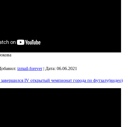
нюкова
Добавил:
izmail-forever
|
Дата:
06.06.2021
 завершился IV открытый чемпионат города по футзалу(видео)