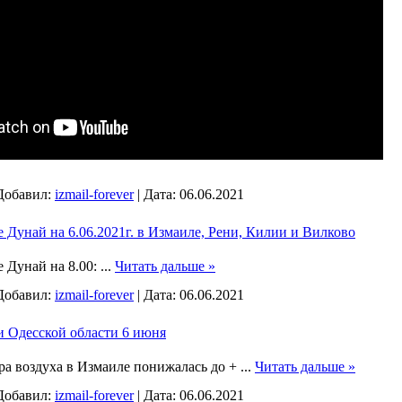
Добавил:
izmail-forever
|
Дата:
06.06.2021
 Дунай на 6.06.2021г. в Измаиле, Рени, Килии и Вилково
е Дунай на 8.00:
...
Читать дальше »
Добавил:
izmail-forever
|
Дата:
06.06.2021
и Одесской области 6 июня
ра воздуха в Измаиле понижалась до +
...
Читать дальше »
Добавил:
izmail-forever
|
Дата:
06.06.2021