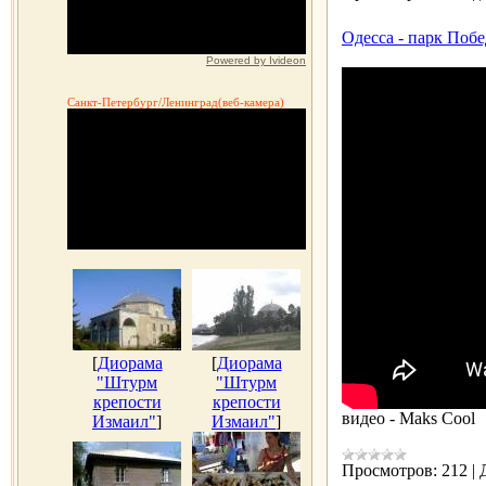
Одесса - парк Побе
Powered by Ivideon
Санкт-Петербург/Ленинград(веб-камера)
[
Диорама
[
Диорама
"Штурм
"Штурм
крепости
крепости
видео - Maks Cool
Измаил"
]
Измаил"
]
Просмотров:
212
|