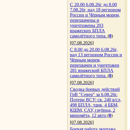
С 20.00 6.08.26г до 8.00
7.08.26г, над 18 регионом
России и Чёрным морем,
перехвачены и
уничтожены 203
вражеских БПЛА
самолётного типа.
(
0
)
[07.08.2026]
С 8.00 до 20.00 6.08.26г,
над 13 регионом России и
Чёрным морем,
перехвачен и уничтожен
281 вражеский БПЛА
самолётного типа.
(
0
)
[07.08.2026]
Сводка боевых действий
ГрВ "Север" за 6.08.26г.
Потери ВСУ: св. 240 в/сл,
498 БПЛА, танк, 4 ББМ,
КШМ, САУ, гаубица, 2
миномёта, 12 авто
(
0
)
[07.08.2026]
Боевая работа экипажа