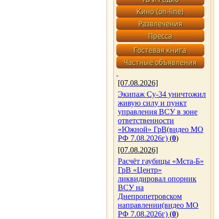
[07.08.2026]
Экипаж Су-34 уничтожил
живую силу и пункт
управления ВСУ в зоне
ответственности
«Южной» ГрВ(видео МО
РФ 7.08.2026г)
(
0
)
[07.08.2026]
Расчёт гаубицы «Мста-Б»
ГрВ «Центр»
ликвидировал опорник
ВСУ на
Днепропетровском
направлении(видео МО
РФ 7.08.2026г)
(
0
)