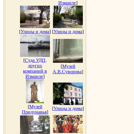
Измаиле
]
[
Улицы и дома
]
[
Улицы и дома
]
[
Суда УДП,
других
[
Музей
компаний в
А.В.Суворова
]
Измаиле
]
[
Музей
[
Улицы и дома
]
Придунавья
]