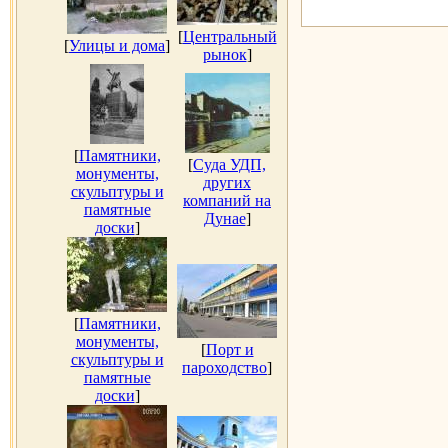
[
Центральный
[
Улицы и дома
]
рынок
]
[
Памятники,
[
Суда УДП,
монументы,
других
скульптуры и
компаний на
памятные
Дунае
]
доски
]
[
Памятники,
монументы,
[
Порт и
скульптуры и
пароходство
]
памятные
доски
]