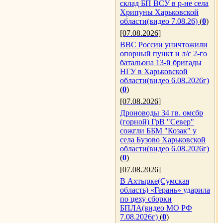
склад БП ВСУ в р-не села
Хрипуны Харьковской
области(видео 7.08.26)
(
0
)
[07.08.2026]
ВВС России уничтожили
опорный пункт и л/с 2-го
батальона 13-й бригады
НГУ в Харьковской
области(видео 6.08.2026г)
(
0
)
[07.08.2026]
Дроноводы 34 гв. омсбр
(горной) ГрВ "Север"
сожгли ББМ "Козак" у
села Бузово Харьковской
области(видео 6.08.2026г)
(
0
)
[07.08.2026]
В Ахтырке(Сумская
область) «Герань» ударила
по цеху сборки
БПЛА(видео МО РФ
7.08.2026г)
(
0
)