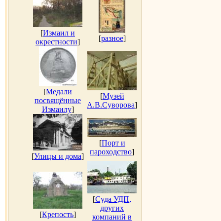
[
Измаил и
[
разное
]
окрестности
]
[
Медали
[
Музей
посвящённые
А.В.Суворова
]
Измаилу
]
[
Порт и
пароходство
]
[
Улицы и дома
]
[
Суда УДП,
других
[
Крепость
]
компаний в