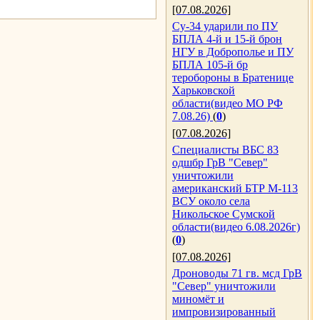
[07.08.2026]
Су-34 ударили по ПУ
БПЛА 4-й и 15-й брон
НГУ в Доброполье и ПУ
БПЛА 105-й бр
теробороны в Братенице
Харьковской
области(видео МО РФ
7.08.26)
(
0
)
[07.08.2026]
Специалисты ВБС 83
одшбр ГрВ "Север"
уничтожили
американский БТР М-113
ВСУ около села
Никольское Сумской
области(видео 6.08.2026г)
(
0
)
[07.08.2026]
Дроноводы 71 гв. мсд ГрВ
"Север" уничтожили
миномёт и
импровизированный