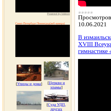
Powered by Ivideon
Просмотров
10.06.2021
Санкт-Петербург/Ленинград(веб-камера)
В измаильс
XVІІІ Всеук
гимнастике 
[
Церкви и
[
Улицы и дома
]
храмы
]
[
Суда УДП,
других