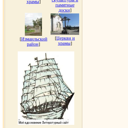
храмы
]
памятные
доски
]
[
Церкви и
[
Измаильский
храмы
]
район
]