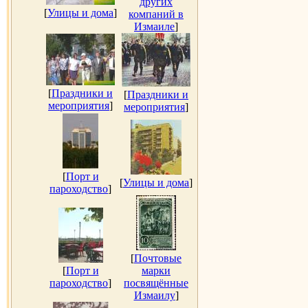
других
[
Улицы и дома
]
компаний в
Измаиле
]
[
Праздники и
[
Праздники и
мероприятия
]
мероприятия
]
[
Порт и
[
Улицы и дома
]
пароходство
]
[
Почтовые
[
Порт и
марки
пароходство
]
посвящённые
Измаилу
]