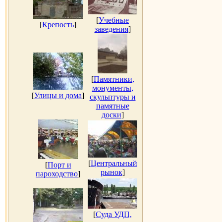
[
Учебные
[
Крепость
]
заведения
]
[
Памятники,
монументы,
[
Улицы и дома
]
скульптуры и
памятные
доски
]
[
Центральный
[
Порт и
рынок
]
пароходство
]
[
Суда УДП,