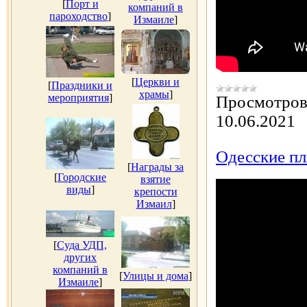
[
Порт и
компаний в
пароходство
]
Измаиле
]
[
Церкви и
[
Праздники и
храмы
]
мероприятия
]
Просмотров
10.06.2021
Одесские пл
[
Награды за
[
Городские
взятие
виды
]
крепости
Измаил
]
[
Суда УДП,
других
компаний в
[
Улицы и дома
]
Измаиле
]