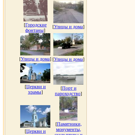
[
Городские
[
Улицы и дома
]
фонтаны
]
[
Улицы и дома
]
[
Улицы и дома
]
[
Церкви и
[
Порт и
храмы
]
пароходство
]
[
Памятники,
монументы,
[
Церкви и
скульптуры и