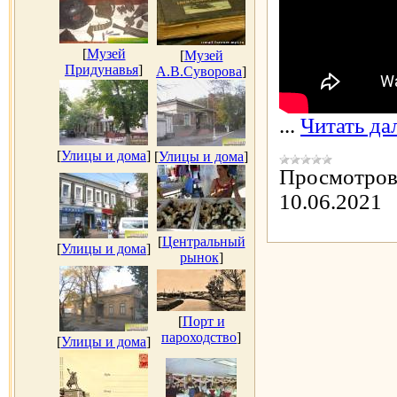
[
Музей
[
Музей
Придунавья
]
А.В.Суворова
]
...
Читать да
[
Улицы и дома
]
[
Улицы и дома
]
Просмотров
10.06.2021
[
Центральный
[
Улицы и дома
]
рынок
]
[
Порт и
пароходство
]
[
Улицы и дома
]