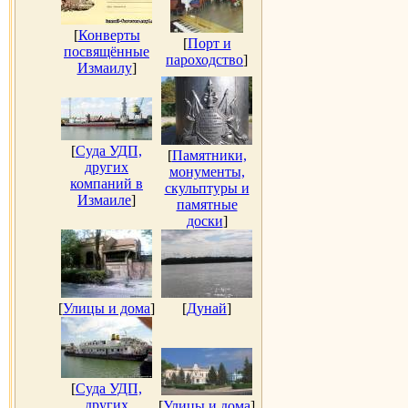
[
Конверты
[
Порт и
посвящённые
пароходство
]
Измаилу
]
[
Суда УДП,
[
Памятники,
других
монументы,
компаний в
скульптуры и
Измаиле
]
памятные
доски
]
[
Улицы и дома
]
[
Дунай
]
[
Суда УДП,
других
[
Улицы и дома
]