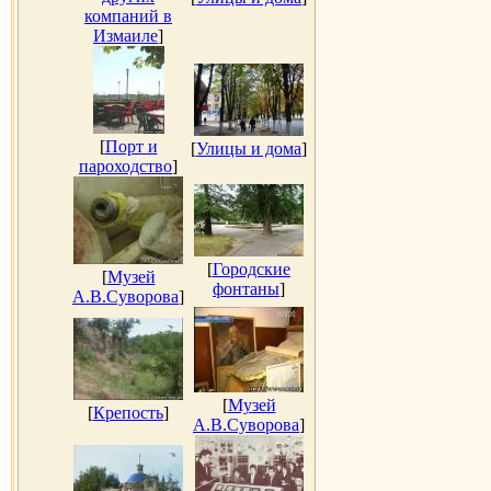
компаний в
Измаиле
]
[
Порт и
[
Улицы и дома
]
пароходство
]
[
Городские
[
Музей
фонтаны
]
А.В.Суворова
]
[
Музей
[
Крепость
]
А.В.Суворова
]