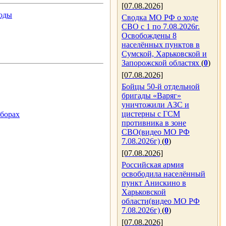
[07.08.2026]
годы
Сводка МО РФ о ходе
СВО с 1 по 7.08.2026г.
Освобождены 8
населённых пунктов в
Сумской, Харьковской и
Запорожской областях
(
0
)
[07.08.2026]
Бойцы 50-й отдельной
бригады «Варяг»
уничтожили АЗС и
цистерны с ГСМ
ыборах
противника в зоне
СВО(видео МО РФ
7.08.2026г)
(
0
)
[07.08.2026]
Российская армия
освободила населённый
пункт Анискино в
Харьковской
области(видео МО РФ
7.08.2026г)
(
0
)
[07.08.2026]