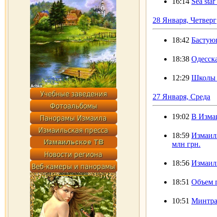
16:14
Sea sta
28 Января, Четверг
18:42
Бастующ
18:38
Одесска
12:29
Школы И
27 Января, Среда
19:02
В Изма
18:59
Измаиль
млн грн.
18:56
Измаил
18:51
Объем п
10:51
Минтра