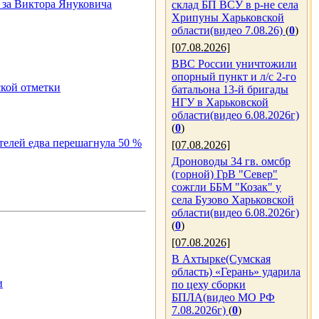
– за Виктора Януковича
склад БП ВСУ в р-не села
Хрипуны Харьковской
области(видео 7.08.26)
(
0
)
[07.08.2026]
ВВС России уничтожили
опорный пункт и л/с 2-го
ской отметки
батальона 13-й бригады
НГУ в Харьковской
области(видео 6.08.2026г)
(
0
)
ателей едва перешагнула 50 %
[07.08.2026]
Дроноводы 34 гв. омсбр
(горной) ГрВ "Север"
сожгли ББМ "Козак" у
села Бузово Харьковской
области(видео 6.08.2026г)
(
0
)
[07.08.2026]
В Ахтырке(Сумская
область) «Герань» ударила
и
по цеху сборки
БПЛА(видео МО РФ
7.08.2026г)
(
0
)