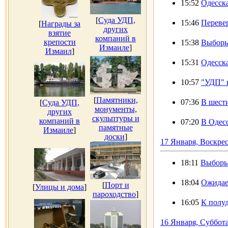
15:52
Одесска
[
Суда УДП,
15:46
Перевер
[
Награды за
других
взятие
компаний в
крепости
15:38
Выборы
Измаиле
]
Измаил
]
15:31
Одесска
10:57
"УДП" в
[
Памятники,
07:36
В шести
[
Суда УДП,
монументы,
других
скульптуры и
компаний в
07:20
В Одес
памятные
Измаиле
]
доски
]
17 Января, Воскре
18:11
Выборы
18:04
Ожидае
[
Порт и
[
Улицы и дома
]
пароходство
]
16:05
К полуд
16 Января, Суббот