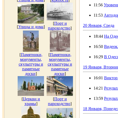
[
Крепость
]
11:56
Уровень
11:53
Автодор
[
Порт и
20 Января, Среда
[
Улицы и дома
]
пароходство
]
18:44
На Оде
16:50
Видеок
[
Памятники,
[
Памятники,
16:29
В Одес
монументы,
монументы,
скульптуры и
скульптуры и
19 Января, Вторни
памятные
памятные
доски
]
доски
]
16:01
Виктор
14:21
Резуль
13:59
Резуль
[
Церкви и
[
Порт и
храмы
]
пароходство
]
18 Января, Понеде