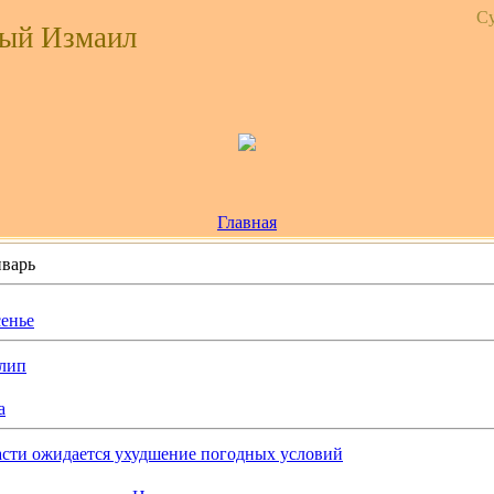
Су
ый Измаил
Главная
варь
сенье
лип
а
асти ожидается ухудшение погодных условий