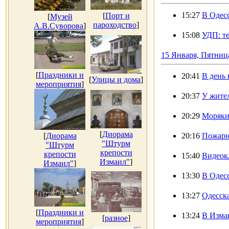
15:27
В Одесс
[
Порт и
[
Музей
пароходство
]
А.В.Суворова
]
15:08
УДП: т
15 Января, Пятниц
[
Праздники и
20:41
В день 
[
Улицы и дома
]
мероприятия
]
20:37
У жите
20:29
Моряки 
[
Диорама
[
Диорама
20:16
Пожарни
"Штурм
"Штурм
крепости
крепости
15:40
Видеок
Измаил"
]
Измаил"
]
13:30
В Одес
13:27
Одесск
[
Праздники и
13:24
В Изма
[
разное
]
мероприятия
]