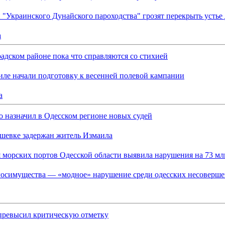
"Украинского Дунайского пароходства" грозят перекрыть устье
а
адском районе пока что справляются со стихией
иле начали подготовку к весенней полевой кампании
а
 назначил в Одесском регионе новых судей
шевке задержан житель Измаила
 морских портов Одесской области выявила нарушения на 73 млн
госимущества — «модное» нарушение среди одесских несоверш
превысил критическую отметку