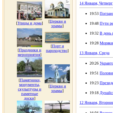
14 Января, Четверг
19:53
Погран
[
Церкви и
[
Улицы и дома
]
19:48
Пути р
храмы
]
19:32
В день 
19:28
Моряки
[
Порт и
[
Праздники и
пароходство
]
13 Января, Среда
мероприятия
]
20:26
Укравто
19:51
Полови
[
Памятники,
19:23
Презид
монументы,
[
Церкви и
скульптуры и
храмы
]
19:18
Дунайс
памятные
доски
]
12 Января, Вторни
16:56
Видеок