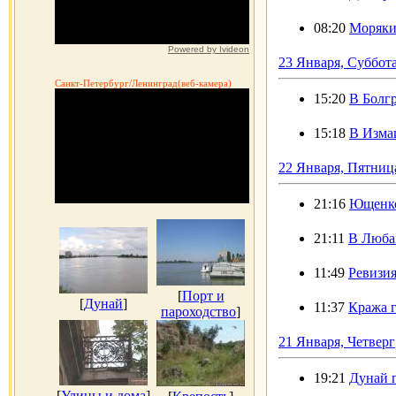
08:20
Моряки 
Powered by Ivideon
23 Января, Суббот
Санкт-Петербург/Ленинград(веб-камера)
15:20
В Болгр
15:18
В Изма
22 Января, Пятниц
21:16
Ющенко
21:11
В Люба
11:49
Ревизия
[
Порт и
[
Дунай
]
11:37
Кража 
пароходство
]
21 Января, Четверг
19:21
Дунай 
[
Улицы и дома
]