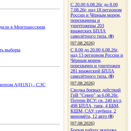
С 20.00 6.08.26г до 8.00
7.08.26г, над 18 регионом
России и Чёрным морем,
перехвачены и
уничтожены 203
дили в Минтранссвязи
вражеских БПЛА
самолётного типа.
(
0
)
[07.08.2026]
ть выборы
С 8.00 до 20.00 6.08.26г,
над 13 регионом России и
Чёрным морем,
перехвачен и уничтожен
281 вражеский БПЛА
самолётного типа.
(
0
)
[07.08.2026]
гриппом А(Н1N1) - СЭС
Сводка боевых действий
ГрВ "Север" за 6.08.26г.
Потери ВСУ: св. 240 в/сл,
498 БПЛА, танк, 4 ББМ,
КШМ, САУ, гаубица, 2
миномёта, 12 авто
(
0
)
[07.08.2026]
Боевая работа экипажа