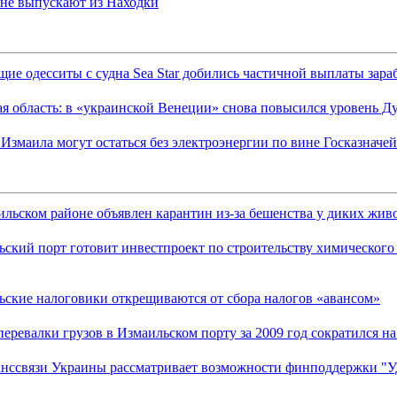
r не выпускают из Находки
ие одесситы с судна Sea Star добились частичной выплаты зара
я область: в «украинской Венеции» снова повысился уровень Д
змаила могут остаться без электроэнергии по вине Госказначей
ильском районе объявлен карантин из-за бешенства у диких жи
ский порт готовит инвестпроект по строительству химического
ьские налоговики открещиваются от сбора налогов «авансом»
еревалки грузов в Измаильском порту за 2009 год сократился на
нссвязи Украины рассматривает возможности финподдержки "