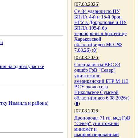
[07.08.2026]
Су-34 ударили по ПУ
БПЛА 4-й и 15-й брон
НГУ в Доброполье и ПУ
БПЛА 105-й бр
теробороны в Братенице
Харьковской
ей
области(видео МО РФ
7.08.26)
(
0
)
[07.08.2026]
Специалисты ВБС 83
ия на одном участке
одшбр ГрВ "Север"
уничтожили
американский БТР М-113
ВСУ около села
Никольское Сумской
области(видео 6.08.2026г)
тку Измаила и района)
(
0
)
[07.08.2026]
Дроноводы 71 гв. мсд ГрВ
"Север" уничтожили
миномёт и
импровизированный