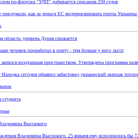
олом по-флотски "УДП" добивается списания 250 судов
 придумали, как за деньги ЕС модернизировать порты Украины 
к
я область: уровень Дуная снижается
ьше человек проработал в порту - тем больше у него льгот
 занялся воздушным пространством. Утверждена программа раз
 Находка сегодня объявил забастовку украинский экипаж теплохо
льник
 студента
сенье
Владимира Высоцкого
ождения Владимира Высоцкого. 25 января ему исполнилось бы 7