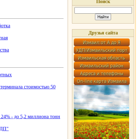
Поиск
ботка
Друзья сайта
уная
ства
вотных
 терминала стоимостью 50
 24% - до 5,2 миллиона тонн
УДП"