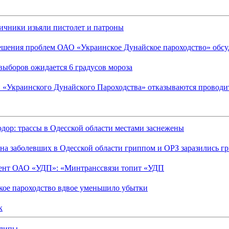
ичники изьяли пистолет и патроны
ешения проблем ОАО «Украинское Дунайское пароходство» обсу
выборов ожидается 6 градусов мороза
 «Украинского Дунайского Пароходства» отказываются проводи
дор: трассы в Одесской области местами заснежены
на заболевших в Одесской области гриппом и ОРЗ заразились 
ент ОАО «УДП»: «Минтранссвязи топит «УДП
кое пароходство вдвое уменьшило убытки
к
липы