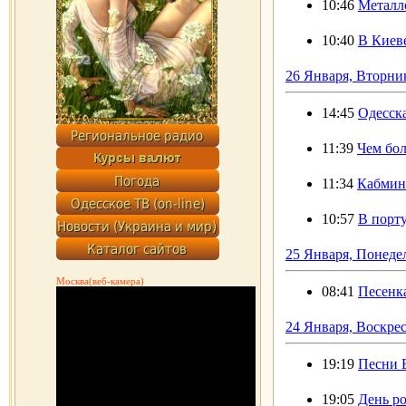
10:46
Металл
10:40
В Киеве
26 Января, Вторни
14:45
Одесска
11:39
Чем бол
11:34
Кабмин
10:57
В порту
25 Января, Понеде
Москва(веб-камера)
08:41
Песенка
24 Января, Воскре
19:19
Песни 
19:05
День р