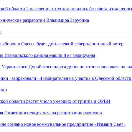
кой области 2 населенных пункта остались без света из-за непо
ехнические разработки Владимира Зарубина
а
выборов в Одессе будет дуть свежий северо-восточный ветер
ля Измаильского района нашли 8 кг марихуаны
Украинского Дунайского пароходства не хотят голосовать на в
ки «забраковали» 4 избирательных участка в Одесской области
лип
ской области растет число умерших от гриппа и ОРВИ
ая Госавтоинспекция начала регистрацию мопедов
иле создано новое коммунальное предприятие «Измаил-Свет»