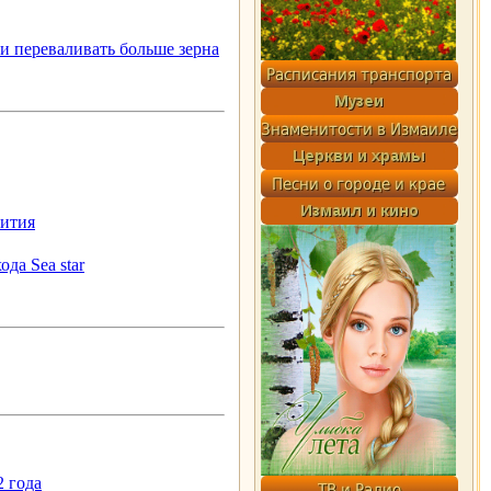
и переваливать больше зерна
вития
да Sea star
2 года