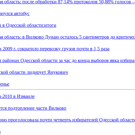
я область: после обработки 87,14% протоколов 50,88% голосов 
нулся автобус
 в Одесской области:итоги
я область: в Вилково Дунаю осталось 5 сантиметров до критиче
 2009 г. сократило перевозку грузов почти в 1,5 раза
 районах Одесской области за час до конца выборов явка избир
ской области лидирует Янукович
сенье
-2010 в Измаиле
тся подтопление части Вилково
ню проголосовала почти четверть избирателей Одесской област
а