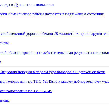
 воды в Дунае вновь повысился
оги Измаильского района находятся в надлежащем состоянии
сской железной дороге поймали 28 малолетних правонарушител
липы
ской области признаны недействительными результаты голосован
к
 Янукович победил в первом туре выборов в Одесской области
таты голосования по ТИО №145(по каждому избирательному учас
таты голосования по ТИО №145
льник