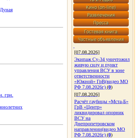
 Дуная
[07.08.2026]
Экипаж Су-34 уничтожил
живую силу и пункт
управления ВСУ в зоне
ответственности
«Южной» ГрВ(видео МО
РФ 7.08.2026г)
(
0
)
[07.08.2026]
. грн.
Расчёт гаубицы «Мста-Б»
еннолетних
ГрВ «Центр»
ликвидировал опорник
ВСУ на
Днепропетровском
направлении(видео МО
РФ 7.08.2026г)
(
0
)