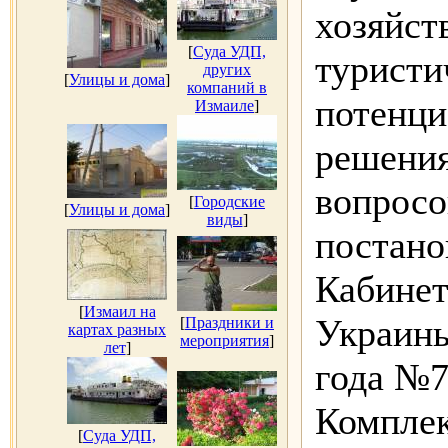
хозяйст
[
Суда УДП,
туристи
других
[
Улицы и дома
]
компаний в
потенци
Измаиле
]
решения
вопросо
[
Городские
[
Улицы и дома
]
виды
]
постано
Кабинет
[
Измаил на
Украины
[
Праздники и
картах разных
мероприятия
]
лет
]
года №7
Комплек
[
Суда УДП,