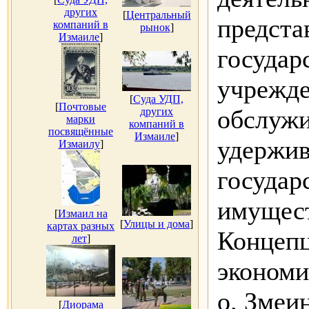
других
[
Центральный
предста
компаний в
рынок
]
Измаиле
]
государ
учрежде
[
Суда УДП,
[
Почтовые
обслужи
других
марки
компаний в
посвящённые
Измаиле
]
удержив
Измаилу
]
государ
имущест
[
Измаил на
[
Улицы и дома
]
картах разных
Концепц
лет
]
экономи
о. Змеи
[
Диорама