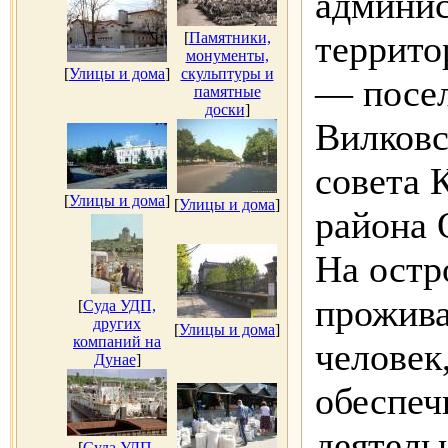
админис
террито
[
Памятники,
монументы,
[
Улицы и дома
]
скульптуры и
— посел
памятные
доски
]
Вилковс
совета 
[
Улицы и дома
]
[
Улицы и дома
]
района 
На остр
прожива
[
Суда УДП,
других
[
Улицы и дома
]
компаний на
человек
Дунае
]
обеспеч
деятель
[
Суда УДП,