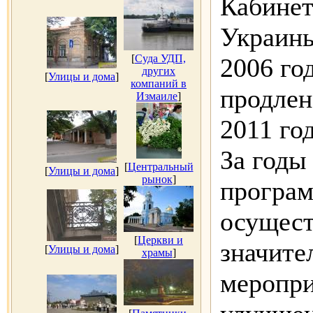
Кабинет
Украины
[
Суда УДП,
2006 го
других
[
Улицы и дома
]
компаний в
продлен
Измаиле
]
2011 год
За годы
[
Центральный
[
Улицы и дома
]
рынок
]
програм
осущест
[
Церкви и
значите
[
Улицы и дома
]
храмы
]
меропри