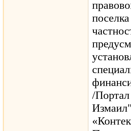
правово
поселка 
частнос
предусм
установ
специал
финанси
/Порта
Измаил"
«Контек