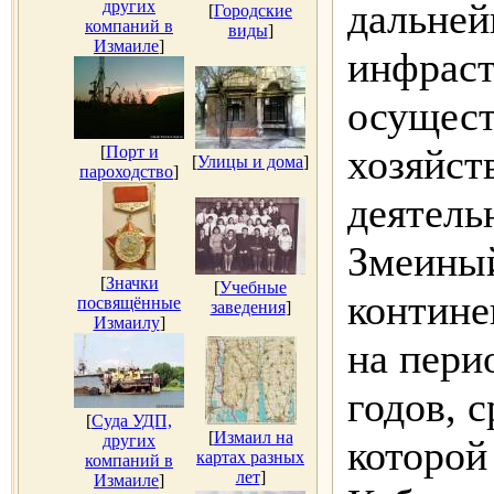
дальней
других
[
Городские
компаний в
виды
]
Измаиле
]
инфраст
осущест
хозяйст
[
Порт и
[
Улицы и дома
]
пароходство
]
деятель
Змеины
[
Значки
[
Учебные
контине
посвящённые
заведения
]
Измаилу
]
на пери
годов, 
[
Суда УДП,
[
Измаил на
других
которой
картах разных
компаний в
лет
]
Измаиле
]