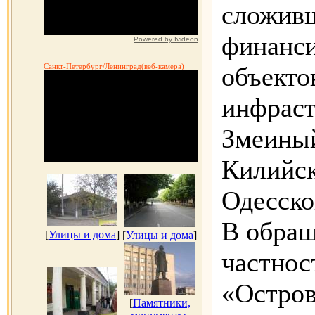
сложивш
финанс
Powered by Ivideon
объекто
Санкт-Петербург/Ленинград(веб-камера)
инфраст
Змеиный
Килийск
Одесско
В обращ
[
Улицы и дома
]
[
Улицы и дома
]
частнос
«Остро
[
Памятники,