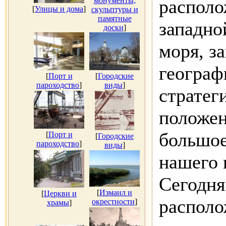
монументы,
располо
[
Улицы и дома
]
скульптуры и
памятные
западно
доски
]
моря, з
географ
[
Порт и
[
Городские
пароходство
]
виды
]
стратег
положен
большое
[
Порт и
[
Городские
пароходство
]
виды
]
нашего 
Сегодня
[
Измаил и
[
Церкви и
располо
окрестности
]
храмы
]