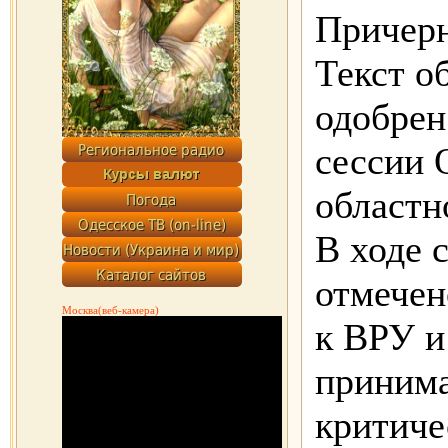
Причерн
Текст о
одобрен
сессии 
областн
В ходе 
отмечен
Москва(веб-камера)
к ВРУ 
принима
критиче