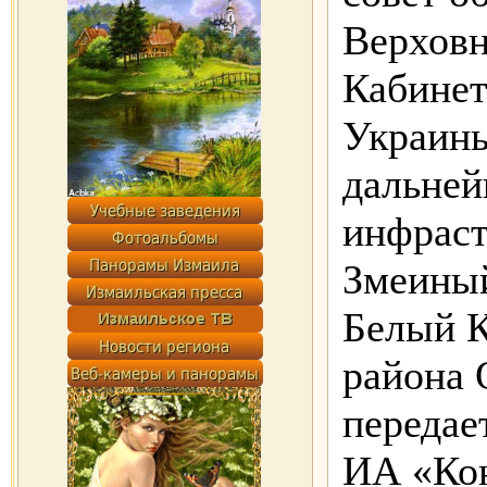
Верховн
Кабине
Украины
дальней
инфраст
Змеиный
Белый К
района 
передае
ИА «Кон