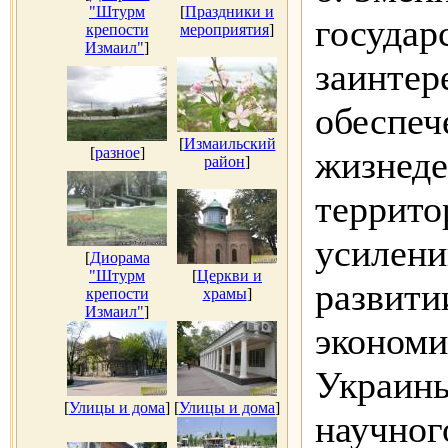
"Штурм
[
Праздники и
государ
крепости
мероприятия
]
Измаил"
]
заинтер
обеспеч
[
Измаильский
[
разное
]
жизнеде
район
]
террито
усилени
[
Диорама
"Штурм
[
Церкви и
развити
крепости
храмы
]
Измаил"
]
экономи
Украины
[
Улицы и дома
]
[
Улицы и дома
]
научног