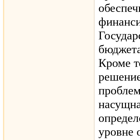
обеспеч
финанси
Государ
бюджета
Кроме т
решени
проблем
насущна
определ
уровне 