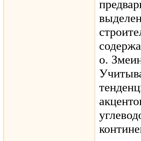
предвар
выделен
строите
содержа
о. Змеи
Учитыв
тенден
акценто
углевод
контине