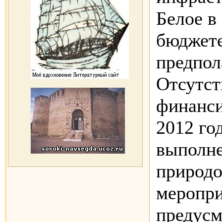
Белое в
бюджете
предпол
Отсутст
финанси
2012 го
выполн
природ
меропри
предусм