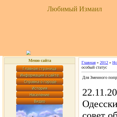
Любимый Измаил
Меню сайта
Главная
»
2012
»
Но
особый статус
Для Змеиного попр
22.11.2
Одесски
совет о