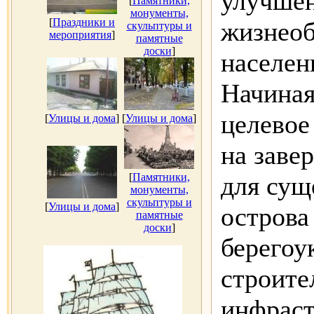
улучше
[
Памятники,
монументы,
[
Праздники и
жизнеоб
скульптуры и
мероприятия
]
памятные
доски
]
населен
Начиная
целевое
[
Улицы и дома
]
[
Улицы и дома
]
на заве
[
Памятники,
для сущ
монументы,
скульптуры и
[
Улицы и дома
]
острова
памятные
доски
]
берегоу
строите
инфраст