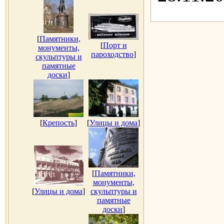
[
Памятники,
[
Порт и
монументы,
пароходство
]
скульптуры и
памятные
доски
]
[
Крепость
]
[
Улицы и дома
]
[
Памятники,
монументы,
[
Улицы и дома
]
скульптуры и
памятные
доски
]