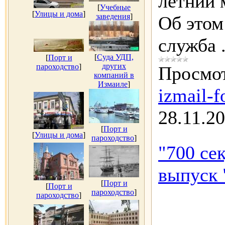
летний 
[
Учебные
[
Улицы и дома
]
заведения
]
Об этом
служба
[
Суда УДП,
[
Порт и
других
пароходство
]
Просмот
компаний в
Измаиле
]
izmail-f
28.11.2
[
Порт и
[
Улицы и дома
]
пароходство
]
"700 се
выпуск 
[
Порт и
[
Порт и
пароходство
]
пароходство
]