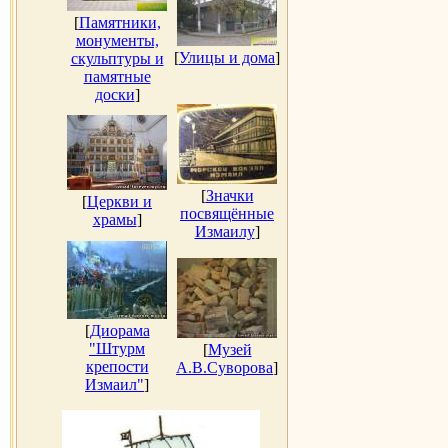
[
Памятники,
монументы,
[
Улицы и дома
]
скульптуры и
памятные
доски
]
[
Значки
[
Церкви и
посвящённые
храмы
]
Измаилу
]
[
Диорама
"Штурм
[
Музей
крепости
А.В.Суворова
]
Измаил"
]