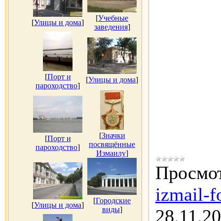
[
Учебные
[
Улицы и дома
]
заведения
]
[
Порт и
[
Улицы и дома
]
пароходство
]
[
Значки
[
Порт и
посвящённые
пароходство
]
Измаилу
]
Просмот
izmail-f
[
Городские
[
Улицы и дома
]
виды
]
28.11.2