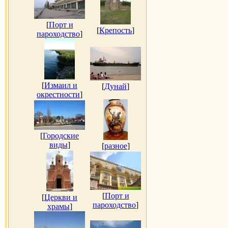
[
Порт и
[
Крепость
]
пароходство
]
[
Измаил и
[
Дунай
]
окрестности
]
[
Городские
виды
]
[
разное
]
[
Порт и
[
Церкви и
пароходство
]
храмы
]