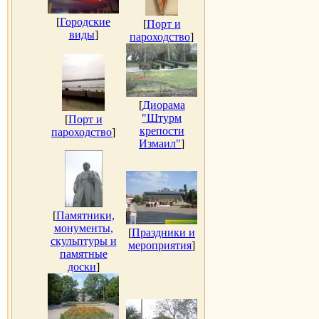
[
Городские
[
Порт и
виды
]
пароходство
]
[
Диорама
"Штурм
[
Порт и
крепости
пароходство
]
Измаил"
]
[
Памятники,
монументы,
[
Праздники и
скульптуры и
мероприятия
]
памятные
доски
]