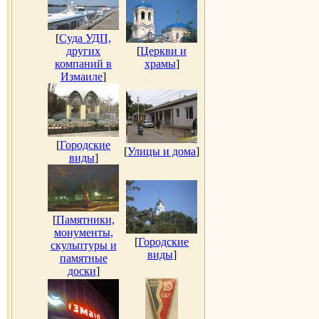
[
Суда УДП,
других
[
Церкви и
компаний в
храмы
]
Измаиле
]
[
Городские
[
Улицы и дома
]
виды
]
[
Памятники,
монументы,
[
Городские
скульптуры и
виды
]
памятные
доски
]