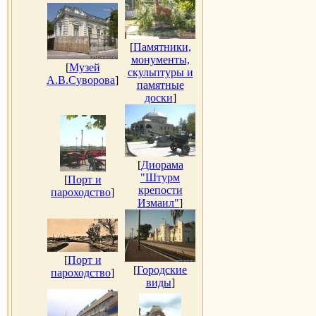
[
Памятники,
монументы,
[
Музей
скульптуры и
А.В.Суворова
]
памятные
доски
]
[
Диорама
"Штурм
[
Порт и
крепости
пароходство
]
Измаил"
]
[
Порт и
[
Городские
пароходство
]
виды
]