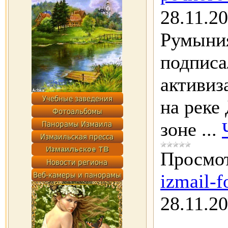
28.11.2
Румыния
подписа
активиз
на реке
зоне
...
Просмот
izmail-f
28.11.2