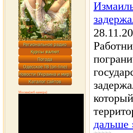
Измаиль
задержа
28.11.2
Работни
пограни
государ
задержа
Москва(веб-камера)
который
террит
дальше 