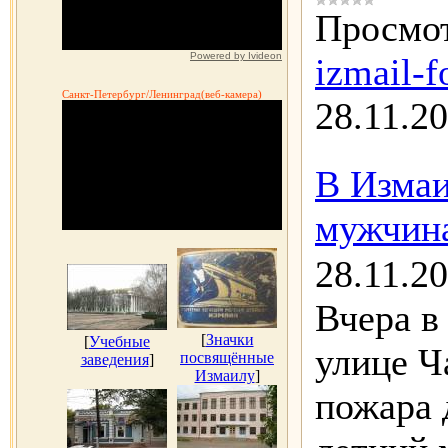
Просмот
Powered by Ivideon
izmail-f
Санкт-Петербург/Ленинград(веб-камера)
28.11.2
В Измаи
мужчин
28.11.2
Вчера в
[
Значки
[
Учебные
улице Ч
посвящённые
заведения
]
Измаилу
]
пожара 