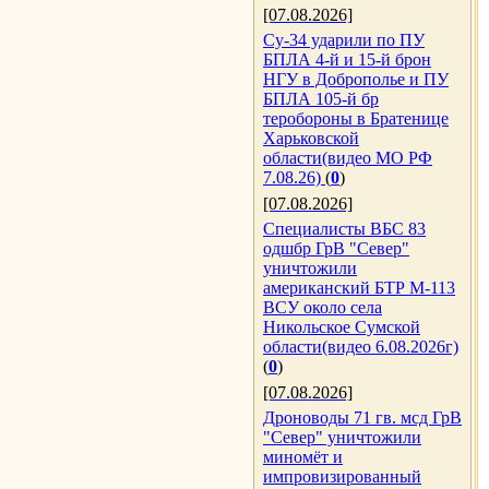
[07.08.2026]
Су-34 ударили по ПУ
БПЛА 4-й и 15-й брон
НГУ в Доброполье и ПУ
БПЛА 105-й бр
теробороны в Братенице
Харьковской
области(видео МО РФ
7.08.26)
(
0
)
[07.08.2026]
Специалисты ВБС 83
одшбр ГрВ "Север"
уничтожили
американский БТР М-113
ВСУ около села
Никольское Сумской
области(видео 6.08.2026г)
(
0
)
[07.08.2026]
Дроноводы 71 гв. мсд ГрВ
"Север" уничтожили
миномёт и
импровизированный