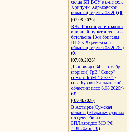
склад БП ВСУ в р-не села
Хрипуны Харьковской
области(видео 7.08.26)
(
0
)
[07.08.2026]
ВВС России уничтожили
опорный пункт и л/с 2-го
батальона 13-й бригады
НГУ в Харьковской
области(видео 6.08.2026г)
(
0
)
[07.08.2026]
Дроноводы 34 гв. омсбр
(горной) ГрВ "Север"
сожгли ББМ "Козак" у
села Бузово Харьковской
области(видео 6.08.2026г)
(
0
)
[07.08.2026]
В Ахтырке(Сумская
область) «Герань» ударила
по цеху сборки
БПЛА(видео МО РФ
7.08.2026г)
(
0
)