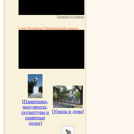
Powered by Ivideon
Санкт-Петербург/Ленинград(веб-камера)
[
Памятники,
монументы,
[
Улицы и дома
]
скульптуры и
памятные
доски
]