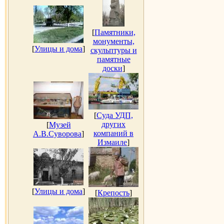
[
Памятники,
монументы,
[
Улицы и дома
]
скульптуры и
памятные
доски
]
[
Суда УДП,
других
[
Музей
компаний в
А.В.Суворова
]
Измаиле
]
[
Улицы и дома
]
[
Крепость
]