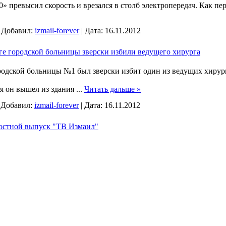
» превысил скорость и врезался в столб электропередач. Как пе
|
Добавил:
izmail-forever
|
Дата:
16.11.2012
ге городской больницы зверски избили ведущего хирурга
родской больницы №1 был зверски избит один из ведущих хиру
ря он вышел из здания
...
Читать дальше »
|
Добавил:
izmail-forever
|
Дата:
16.11.2012
востной выпуск "ТВ Измаил"