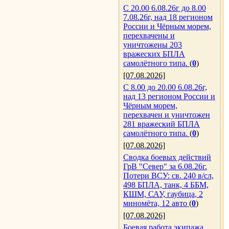
С 20.00 6.08.26г до 8.00
7.08.26г, над 18 регионом
России и Чёрным морем,
перехвачены и
уничтожены 203
вражеских БПЛА
самолётного типа.
(
0
)
[07.08.2026]
С 8.00 до 20.00 6.08.26г,
над 13 регионом России и
Чёрным морем,
перехвачен и уничтожен
281 вражеский БПЛА
самолётного типа.
(
0
)
[07.08.2026]
Сводка боевых действий
ГрВ "Север" за 6.08.26г.
Потери ВСУ: св. 240 в/сл,
498 БПЛА, танк, 4 ББМ,
КШМ, САУ, гаубица, 2
миномёта, 12 авто
(
0
)
[07.08.2026]
Боевая работа экипажа