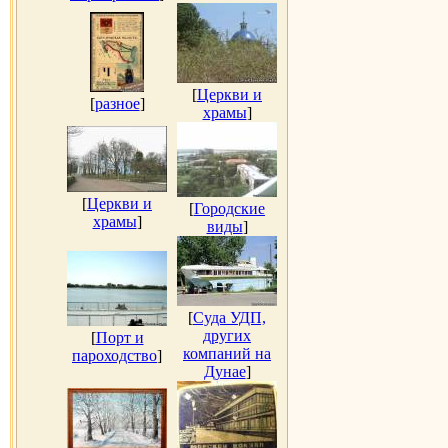
[
Церкви и
[
разное
]
храмы
]
[
Церкви и
[
Городские
храмы
]
виды
]
[
Суда УДП,
других
[
Порт и
компаний на
пароходство
]
Дунае
]