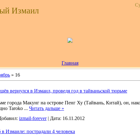
Су
ый Измаил
Главная
ябрь
»
16
щёв вернулся в Измаил, проведя год в тайваньской тюрьме
ме города Макунг на острове Пенг Ху (Тайвань, Китай), он, нак
дно Taroko
...
Читать дальше »
Добавил:
izmail-forever
|
Дата:
16.11.2012
 в Измаиле: пострадали 4 человека