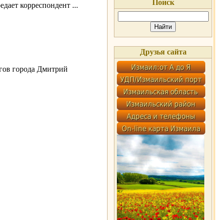
Поиск
редает корреспондент
...
Друзья сайта
ргов города Дмитрий