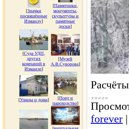
[
Памятники,
[
Значки
монументы,
посвящённые
скульптуры и
Измаилу
]
памятные
доски
]
[
Суда УДП,
других
[
Музей
компаний в
А.В.Суворова
]
Измаиле
]
Расчёт
[
Порт и
[
Улицы и дома
]
Просмот
пароходство
]
forever
[
виртуальная