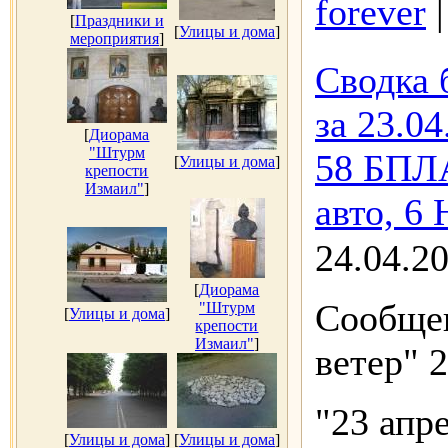
forever
[
Праздники и
[
Улицы и дома
]
мероприятия
]
Сводка 
за 23.04
[
Диорама
"Штурм
58 БПЛА
[
Улицы и дома
]
крепости
Измаил"
]
авто, 6
24.04.2
[
Диорама
Сообщен
"Штурм
[
Улицы и дома
]
крепости
Измаил"
]
ветер" 
"23 апр
[
Улицы и дома
]
[
Улицы и дома
]