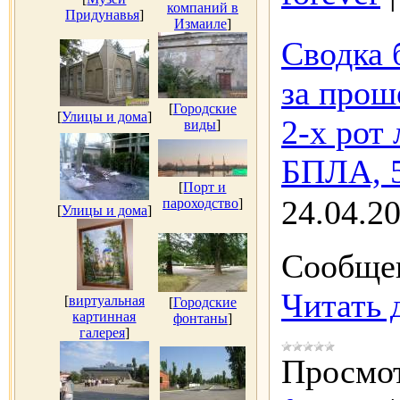
компаний в
Придунавья
]
Измаиле
]
Сводка 
за прош
[
Городские
[
Улицы и дома
]
2-х рот 
виды
]
БПЛА, 5
[
Порт и
24.04.2
пароходство
]
[
Улицы и дома
]
Сообщен
Читать 
[
виртуальная
[
Городские
картинная
фонтаны
]
галерея
]
Просмот