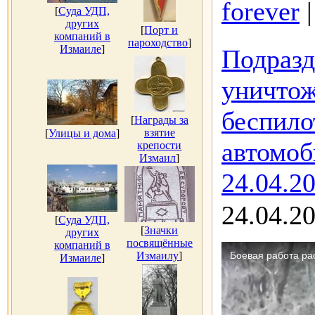
forever
[
Суда УДП,
других
[
Порт и
компаний в
пароходство
]
Измаиле
]
Подразд
уничтож
беспило
[
Награды за
взятие
[
Улицы и дома
]
автомоб
крепости
Измаил
]
24.04.2
24.04.2
[
Суда УДП,
[
Значки
других
посвящённые
компаний в
Измаилу
]
Измаиле
]