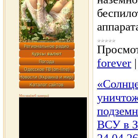
беспил
аппара
Просмот
forever
«Солнце
уничтож
Москва(веб-камера)
подземн
ВСУ в З