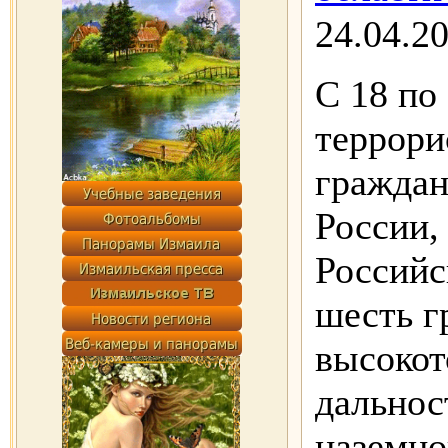
24.04.2
С 18 по 
террори
граждан
России
Российс
шесть г
высоко
дальнос
наземно