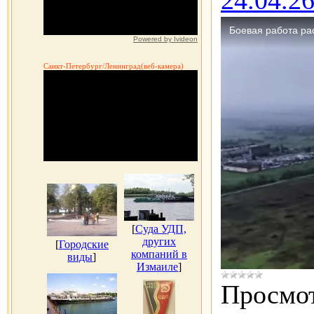
24.04.26
Powered by Ivideon
Санкт-Петербург/Ленинград(веб-камера)
[
Суда УДП,
других
[
Городские
компаний в
виды
]
Измаиле
]
Просмот