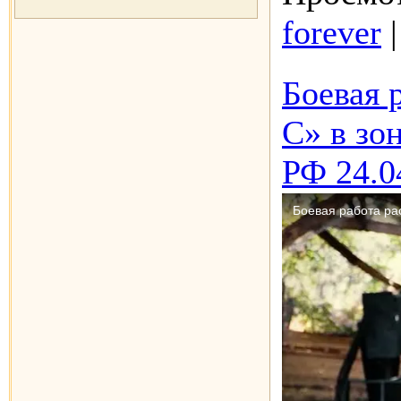
forever
Боевая 
С» в зо
РФ 24.0