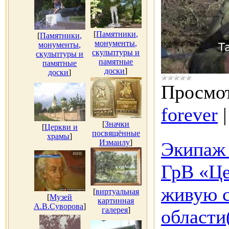
[
Памятники,
[
Памятники,
монументы,
монументы,
скульптуры и
скульптуры и
памятные
памятные
доски
]
доски
]
Просмот
forever
[
Значки
[
Церкви и
посвящённые
храмы
]
Измаилу
]
Экипаж 
ГрВ «Це
живую с
[
виртуальная
[
Музей
картинная
А.В.Суворова
]
галерея
]
области