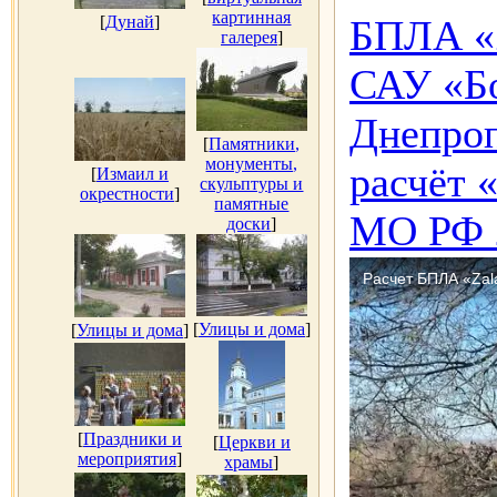
картинная
[
Дунай
]
БПЛА «Z
галерея
]
САУ «Б
Днепроп
[
Памятники,
монументы,
расчёт 
[
Измаил и
скульптуры и
окрестности
]
памятные
МО РФ 2
доски
]
[
Улицы и дома
]
[
Улицы и дома
]
[
Праздники и
[
Церкви и
мероприятия
]
храмы
]