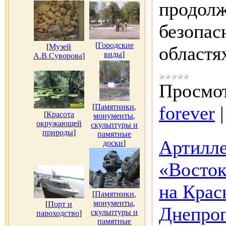
продолж
безопас
[
Городские
[
Музей
областя
виды
]
А.В.Суворова
]
Просмот
[
Памятники,
forever
[
Красота
монументы,
окружающей
скульптуры и
природы
]
памятные
Артилле
доски
]
«Восто
на Крас
[
Памятники,
монументы,
[
Порт и
Днепроп
скульптуры и
пароходство
]
памятные