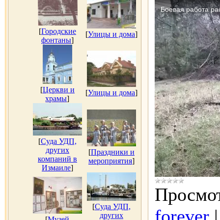
[
Городские
[
Улицы и дома
]
фонтаны
]
[
Церкви и
[
Улицы и дома
]
храмы
]
[
Суда УДП,
других
[
Праздники и
компаний в
мероприятия
]
Измаиле
]
Просмот
[
Суда УДП,
forever
других
[
Музей