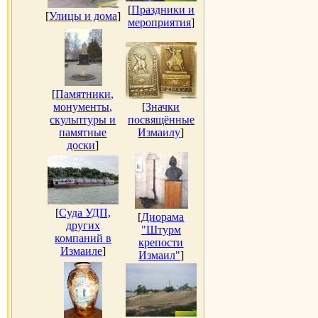
[
Праздники и
[
Улицы и дома
]
мероприятия
]
[
Памятники,
монументы,
[
Значки
скульптуры и
посвящённые
памятные
Измаилу
]
доски
]
[
Суда УДП,
[
Диорама
других
"Штурм
компаний в
крепости
Измаиле
]
Измаил"
]