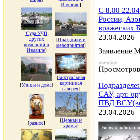
Измаиле
]
С 8.00 22.04
России, Аз
вражеских 
[
Суда УДП,
23.04.2026
других
[
Праздники и
компаний в
мероприятия
]
Заявление 
Измаиле
]
Просмотров
[
виртуальная
картинная
Подразделен
[
Улицы и дома
]
галерея
]
САУ, арт. о
ПВД ВСУ(ви
23.04.2026
[
Церкви и
[
разное
]
храмы
]