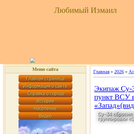
Любимый Измаил
Меню сайта
Главная
»
2026
»
Ап
Экипаж Су-
пункт ВСУ в
«Запад»(вид