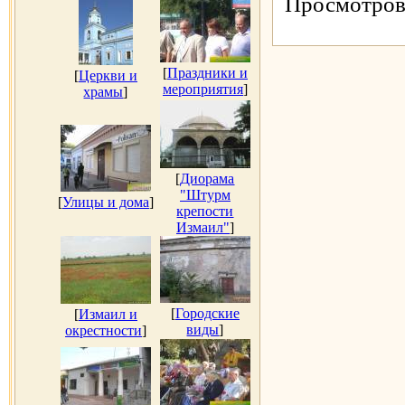
Просмотров
[
Праздники и
[
Церкви и
мероприятия
]
храмы
]
[
Диорама
"Штурм
[
Улицы и дома
]
крепости
Измаил"
]
[
Городские
[
Измаил и
виды
]
окрестности
]