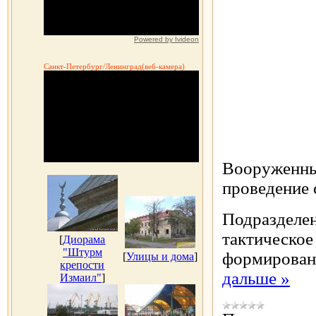
Powered by Ivideon
Санкт-Петербург/Ленинград(веб-камера)
Вооруженны
проведение 
Подразделе
тактическое
[
Диорама
"Штурм
формирован
[
Улицы и дома
]
крепости
дальше »
Измаил"
]