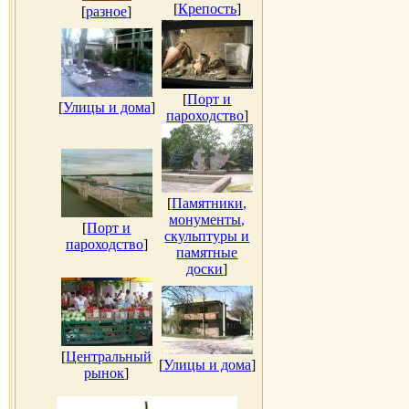
[
Крепость
]
[
разное
]
[
Порт и
[
Улицы и дома
]
пароходство
]
[
Памятники,
монументы,
[
Порт и
скульптуры и
пароходство
]
памятные
доски
]
[
Центральный
[
Улицы и дома
]
рынок
]