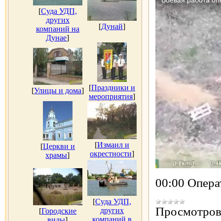
[
Суда УДП,
других
[
Дунай
]
компаний на
Дунае
]
[
Праздники и
[
Улицы и дома
]
мероприятия
]
[
Измаил и
[
Церкви и
окрестности
]
храмы
]
00:00 Опер
[
Суда УДП,
Просмотров
других
[
Городские
компаний в
виды
]