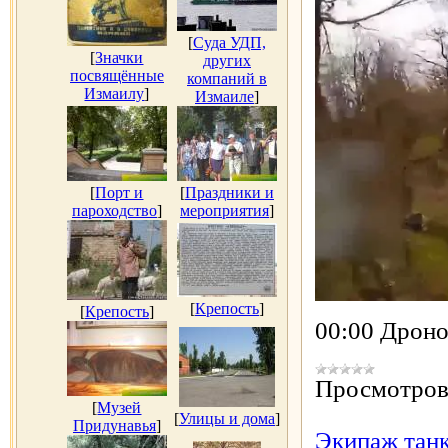
[
Суда УДП,
[
Значки
других
посвящённые
компаний в
Измаилу
]
Измаиле
]
[
Порт и
[
Праздники и
пароходство
]
мероприятия
]
[
Крепость
]
[
Крепость
]
00:00 Дрон
Просмотров
[
Музей
[
Улицы и дома
]
Придунавья
]
Экипаж танк