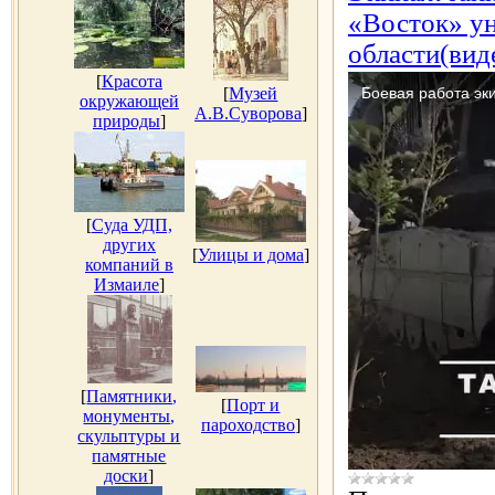
«Восток» у
области(вид
[
Красота
[
Музей
окружающей
А.В.Суворова
]
природы
]
[
Суда УДП,
других
[
Улицы и дома
]
компаний в
Измаиле
]
[
Памятники,
[
Порт и
монументы,
пароходство
]
скульптуры и
памятные
доски
]