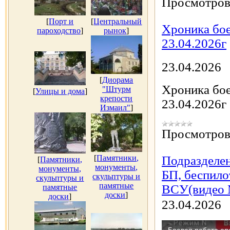
Просмотров
[
Порт и
[
Центральный
Хроника бое
пароходство
]
рынок
]
23.04.2026г
23.04.2026
[
Диорама
Хроника бое
"Штурм
[
Улицы и дома
]
крепости
23.04.2026г
Измаил"
]
Просмотров
[
Памятники,
Подразделен
[
Памятники,
монументы,
монументы,
БП, беспило
скульптуры и
скульптуры и
памятные
ВСУ(видео 
памятные
доски
]
доски
]
23.04.2026