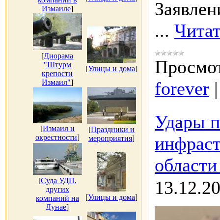
Заявлен
Измаиле
]
...
Читат
[
Диорама
Просмот
"Штурм
[
Улицы и дома
]
крепости
Измаил"
]
forever
Удары п
[
Измаил и
[
Праздники и
окрестности
]
инфраст
мероприятия
]
области
[
Суда УДП,
13.12.2
других
[
Улицы и дома
]
компаний на
Дунае
]