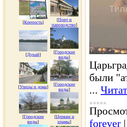
[
Порт и
[
Крепость
]
пароходство
]
[
Городские
[
Дунай
]
виды
]
Царьгра
были "а
[
Городские
...
Читат
[
Улицы и дома
]
виды
]
Просмот
[
Городские
[
Церкви и
forever
виды
]
храмы
]