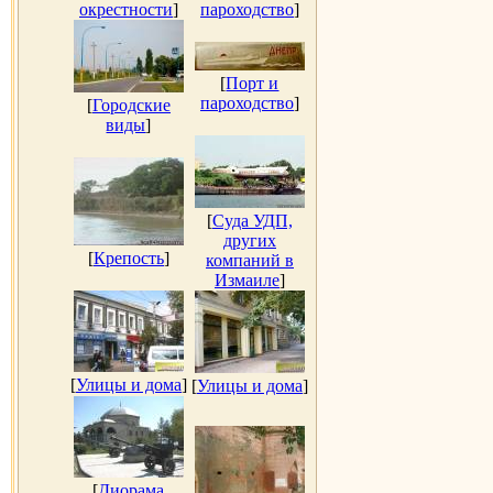
окрестности
]
пароходство
]
[
Порт и
пароходство
]
[
Городские
виды
]
[
Суда УДП,
других
[
Крепость
]
компаний в
Измаиле
]
[
Улицы и дома
]
[
Улицы и дома
]
[
Диорама