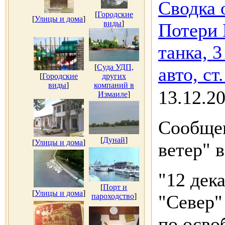
Сводка о
[
Городские
[
Улицы и дома
]
виды
]
Потери 
танка, 
[
Суда УДП,
авто, ст
[
Городские
других
виды
]
компаний в
13.12.2
Измаиле
]
Сообщен
[
Дунай
]
[
Улицы и дома
]
ветер" в
"12 дек
[
Порт и
[
Улицы и дома
]
"Север"
пароходство
]
по осв