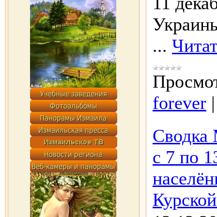
11 дека
Украины
...
Читат
Просмот
forever
Сводка 
с 7 по 
населён
Курской