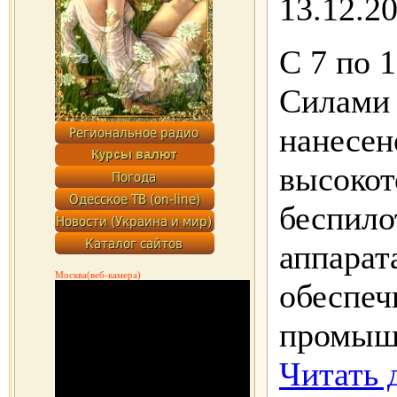
13.12.2
С 7 по 
Силами 
нанесен
высоко
беспил
аппарат
Москва(веб-камера)
обеспеч
промыш
Читать 