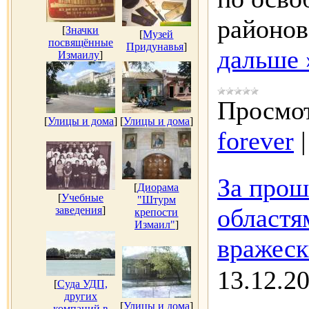
районов
[
Значки
[
Музей
посвящённые
Придунавья
]
дальше 
Измаилу
]
Просмот
[
Улицы и дома
]
[
Улицы и дома
]
forever
За прош
[
Диорама
[
Учебные
"Штурм
областя
заведения
]
крепости
Измаил"
]
вражес
13.12.2
[
Суда УДП,
других
[
Улицы и дома
]
компаний в