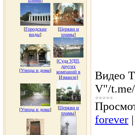
храмы
]
[
Городские
[
Церкви и
виды
]
храмы
]
[
Суда УДП,
других
[
Улицы и дома
]
Видео Т
компаний в
Измаиле
]
V"/t.me
Просмот
[
Церкви и
[
Улицы и дома
]
храмы
]
forever