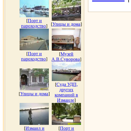
[
Порт и
[
Улицы и дома
]
пароходство
]
[
Порт и
[
Музей
пароходство
]
А.В.Суворова
]
[
Суда УДП,
других
[
Улицы и дома
]
компаний в
Измаиле
]
[
Измаил и
[
Порт и