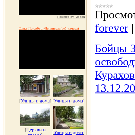
Просмот
Powered by Ivideon
forever
Санкт-Петербург/Ленинград(веб-камера)
Бойцы 3
освобод
Курахов
13.12.2
[
Улицы и дома
]
[
Улицы и дома
]
[
Церкви и
[
Улицы и дома
]