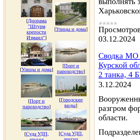
выполнять 
Харьковско
[
Диорама
"Штурм
Просмотров
[
Улицы и дома
]
крепости
03.12.2024
Измаил"
]
Сводка МО 
Курской обл
[
Порт и
[
Улицы и дома
]
пароходство
]
2 танка, 4 
3.12.2024
Вооруженны
[
Городские
[
Порт и
виды
]
разгром фо
пароходство
]
области.
Подразделе
[
Суда УДП,
[
Суда УДП,
других
других