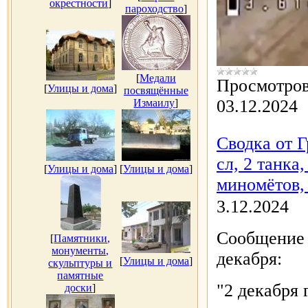
окрестности
]
пароходство
]
[
Медали
Просмотров
[
Улицы и дома
]
посвящённые
03.12.2024
Измаилу
]
Сводка от Г
сл, 2 танка
[
Улицы и дома
]
[
Улицы и дома
]
миномётов, 
3.12.2024
Сообщение 
[
Памятники,
монументы,
декабря:
[
Улицы и дома
]
скульптуры и
памятные
"2 декабря
доски
]