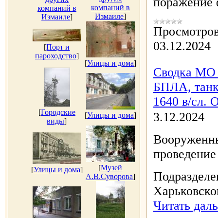
поражение 
компаний в
компаний в
Измаиле
]
Измаиле
]
Просмотров
03.12.2024
[
Порт и
пароходство
]
[
Улицы и дома
]
Сводка МО 
БПЛА, танк,
1640 в/сл. 
[
Городские
3.12.2024
[
Улицы и дома
]
виды
]
Вооруженны
проведение
[
Музей
[
Улицы и дома
]
Подразделе
А.В.Суворова
]
Харьковско
Читать дал