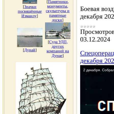
[
Памятники,
монументы,
[
Значки
Боевая воз
скульптуры и
посвящённые
декабря 20
памятные
Измаилу
]
доски
]
Просмотров
03.12.2024
[
Суда УДП,
других
[
Дунай
]
компаний на
Спецоперац
Дунае
]
декабря 202