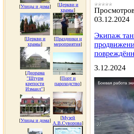
[
Церкви и
[
Улицы и дома
]
Просмотров
храмы
]
03.12.2024
Экипаж тан
[
Церкви и
[
Праздники и
продвижени
храмы
]
мероприятия
]
повреждённ
3.12.2024
[
Диорама
"Штурм
[
Порт и
крепости
пароходство
]
Измаил"
]
[
Музей
[
Улицы и дома
]
А.В.Суворова
]