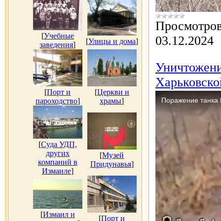
Просмотров
[
Учебные
03.12.2024
[
Улицы и дома
]
заведения
]
Уничтожени
Харьковско
[
Порт и
[
Церкви и
пароходство
]
храмы
]
[
Суда УДП,
других
[
Музей
компаний в
Придунавья
]
Измаиле
]
[
Измаил и
[
Порт и