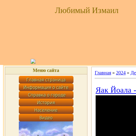
Любимый Измаил
Меню сайта
Главная
»
2024
»
Де
Яак Йоала -