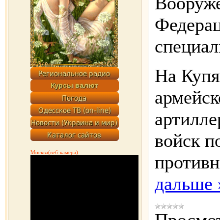
Вооруж
Федерац
специал
На Купя
армейск
артилле
войск п
Москва(веб-камера)
противн
дальше 