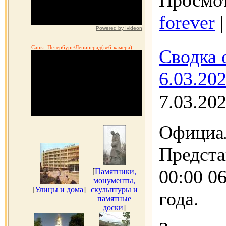
Просмот
forever
Powered by Ivideon
Санкт-Петербург/Ленинград(веб-камера)
Сводка 
6.03.202
7.03.20
Официал
Предста
00:00 06
[
Памятники,
монументы,
[
Улицы и дома
]
скульптуры и
года.
памятные
доски
]