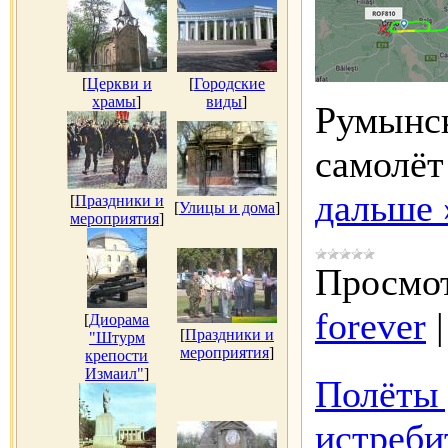
[
Церкви и
[
Городские
храмы
]
виды
]
Румынск
самолёт
дальше 
[
Праздники и
[
Улицы и дома
]
мероприятия
]
Просмот
forever
[
Диорама
[
Праздники и
"Штурм
мероприятия
]
крепости
Измаил"
]
Полёты 
истреби