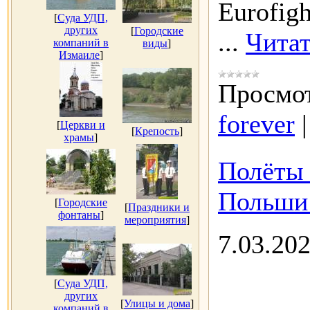
Eurofig
[
Суда УДП,
других
[
Городские
...
Читат
компаний в
виды
]
Измаиле
]
Просмот
forever
[
Церкви и
[
Крепость
]
храмы
]
Полёты 
Польши 
[
Городские
[
Праздники и
фонтаны
]
мероприятия
]
7.03.20
[
Суда УДП,
других
[
Улицы и дома
]
компаний в