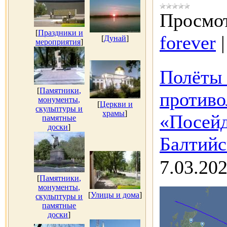
Просмот
[
Праздники и
forever
[
Дунай
]
мероприятия
]
Полёты 
[
Памятники,
противо
монументы,
[
Церкви и
скульптуры и
храмы
]
«Посейд
памятные
доски
]
Балтийс
7.03.20
[
Памятники,
монументы,
[
Улицы и дома
]
скульптуры и
памятные
доски
]