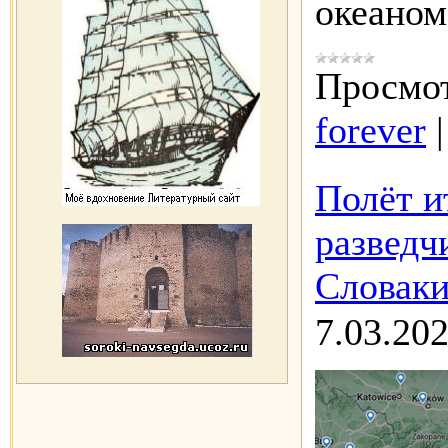
океано
Просмот
forever
Полёт и
разведч
Словаки
7.03.20