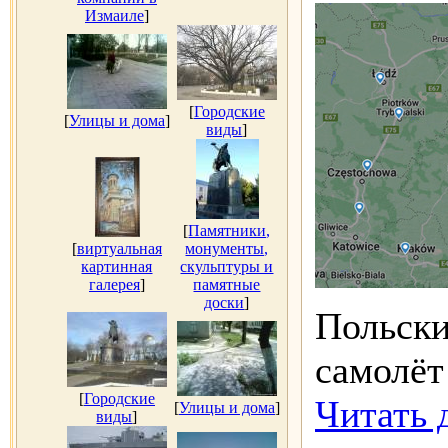
Измаиле
]
[
Городские
[
Улицы и дома
]
виды
]
[
Памятники,
[
виртуальная
монументы,
картинная
скульптуры и
галерея
]
памятные
доски
]
Польски
самолёт
[
Городские
Читать 
[
Улицы и дома
]
виды
]