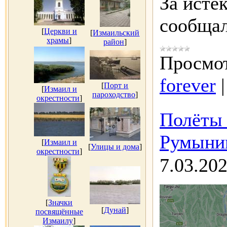
За исте
сообща
[
Церкви и
[
Измаильский
храмы
]
район
]
Просмот
forever
[
Порт и
[
Измаил и
пароходство
]
окрестности
]
Полёты 
Румынии
[
Измаил и
[
Улицы и дома
]
окрестности
]
7.03.20
[
Значки
[
Дунай
]
посвящённые
Измаилу
]