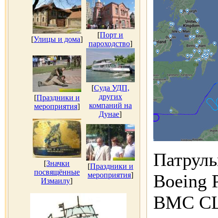
[
Порт и
[
Улицы и дома
]
пароходство
]
[
Суда УДП,
других
[
Праздники и
компаний на
мероприятия
]
Дунае
]
Патруль
[
Значки
[
Праздники и
посвящённые
мероприятия
]
Boeing 
Измаилу
]
ВМС СШ