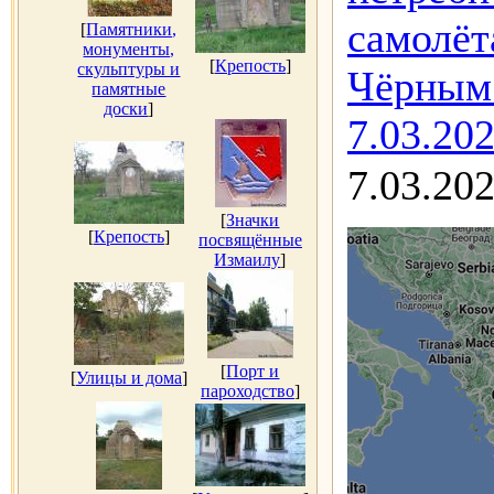
самолёт
[
Памятники,
монументы,
[
Крепость
]
скульптуры и
Чёрным 
памятные
доски
]
7.03.20
7.03.20
[
Значки
[
Крепость
]
посвящённые
Измаилу
]
[
Порт и
[
Улицы и дома
]
пароходство
]