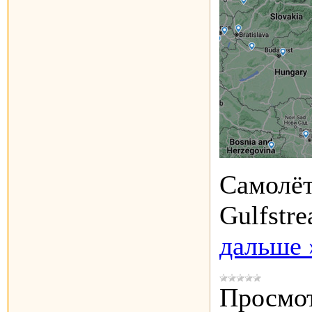
Самолё
Gulfstr
дальше 
Просмот