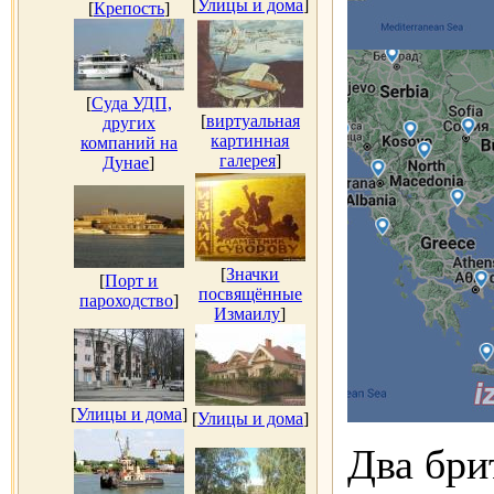
[
Улицы и дома
]
[
Крепость
]
[
Суда УДП,
[
виртуальная
других
картинная
компаний на
галерея
]
Дунае
]
[
Значки
[
Порт и
посвящённые
пароходство
]
Измаилу
]
[
Улицы и дома
]
[
Улицы и дома
]
Два бри