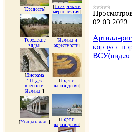
[
Праздники и
[
Крепость
]
Просмотров
мероприятия
]
02.03.2023
Артиллерис
[
Городские
[
Измаил и
корпуса по
виды
]
окрестности
]
ВСУ(видео 
[
Диорама
"Штурм
[
Порт и
крепости
пароходство
]
Измаил"
]
[
Порт и
[
Улицы и дома
]
пароходство
]