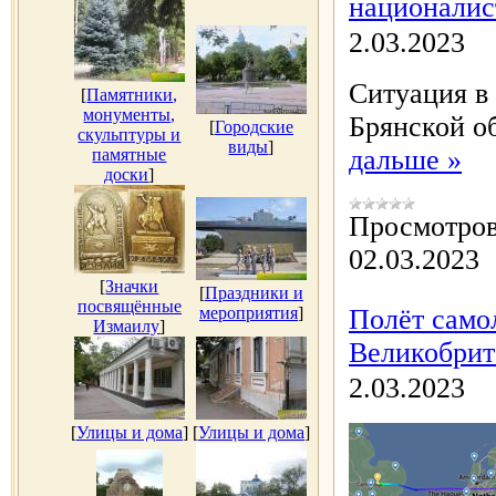
националис
2.03.2023
Ситуация в
[
Памятники,
монументы,
Брянской о
[
Городские
скульптуры и
виды
]
дальше »
памятные
доски
]
Просмотров
02.03.2023
[
Значки
[
Праздники и
посвящённые
мероприятия
]
Полёт само
Измаилу
]
Великобрит
2.03.2023
[
Улицы и дома
]
[
Улицы и дома
]