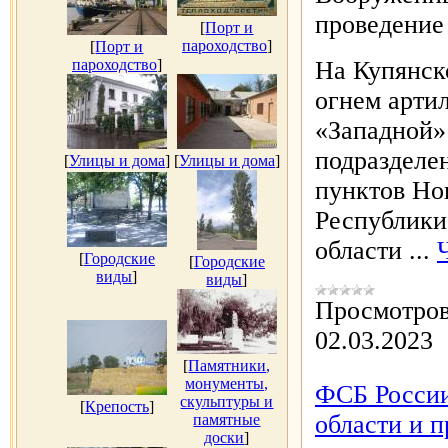
проведение
[
Порт и
пароходство
]
[
Порт и
пароходство
]
На Купянск
огнем арти
«Западной»
подразделе
[
Улицы и дома
]
[
Улицы и дома
]
пунктов Но
Республики
области
...
[
Городские
[
Городские
виды
]
виды
]
Просмотров
02.03.2023
[
Памятники,
монументы,
ФСБ России
скульптуры и
[
Крепость
]
области и 
памятные
доски
]