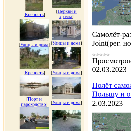
[
Церкви и
[
Крепость
]
храмы
]
Самолёт-ра
Joint(рег. 
[
Улицы и дома
]
[
Улицы и дома
]
Просмотров
02.03.2023
[
Крепость
]
[
Улицы и дома
]
Полёт само
Польшу и об
[
Порт и
2.03.2023
[
Улицы и дома
]
пароходство
]