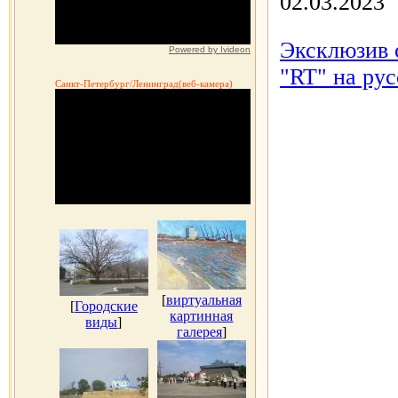
02.03.2023
Эксклюзив 
Powered by Ivideon
"RT" на рус
Санкт-Петербург/Ленинград(веб-камера)
[
виртуальная
[
Городские
картинная
виды
]
галерея
]