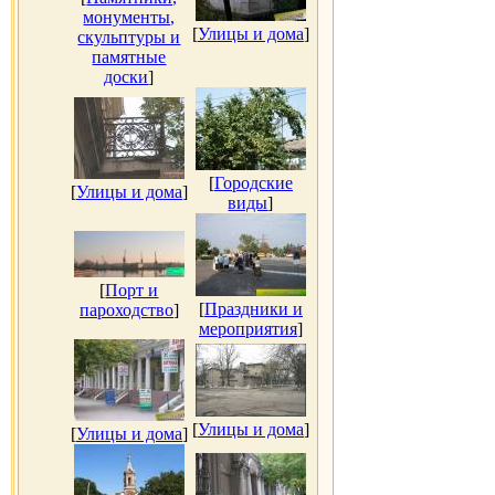
монументы,
[
Улицы и дома
]
скульптуры и
памятные
доски
]
[
Городские
[
Улицы и дома
]
виды
]
[
Порт и
[
Праздники и
пароходство
]
мероприятия
]
[
Улицы и дома
]
[
Улицы и дома
]