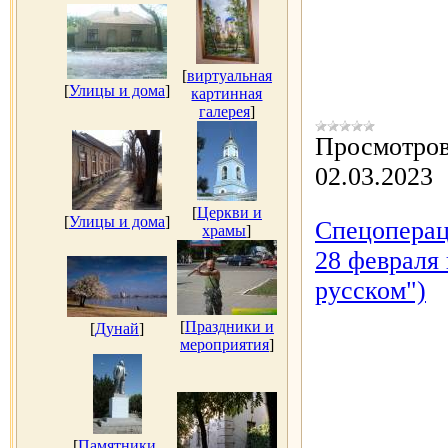
[
виртуальная
[
Улицы и дома
]
картинная
галерея
]
Просмотров
02.03.2023
[
Церкви и
[
Улицы и дома
]
Спецоперац
храмы
]
28 февраля 
русском")
[
Праздники и
[
Дунай
]
мероприятия
]
[
Памятники,