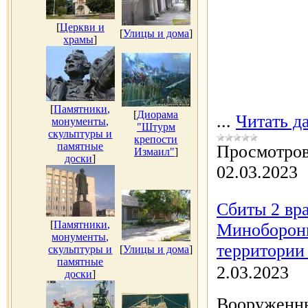
[
Церкви и
[
Улицы и дома
]
храмы
]
[
Памятники,
[
Диорама
...
Читать д
монументы,
"Штурм
скульптуры и
крепости
памятные
Просмотров
Измаил"
]
доски
]
02.03.2023
Сбиты 2 вра
[
Памятники,
Минобороны
монументы,
территории 
скульптуры и
[
Улицы и дома
]
памятные
2.03.2023
доски
]
Вооруженны