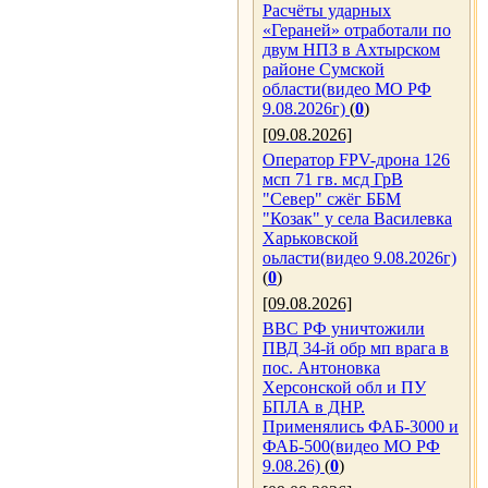
Расчёты ударных
«Гераней» отработали по
двум НПЗ в Ахтырском
районе Сумской
области(видео МО РФ
9.08.2026г)
(
0
)
[09.08.2026]
Оператор FPV-дрона 126
мсп 71 гв. мсд ГрВ
"Север" сжёг ББМ
"Козак" у села Василевка
Харьковской
оьласти(видео 9.08.2026г)
(
0
)
[09.08.2026]
ВВС РФ уничтожили
ПВД 34-й обр мп врага в
пос. Антоновка
Херсонской обл и ПУ
БПЛА в ДНР.
Применялись ФАБ-3000 и
ФАБ-500(видео МО РФ
9.08.26)
(
0
)