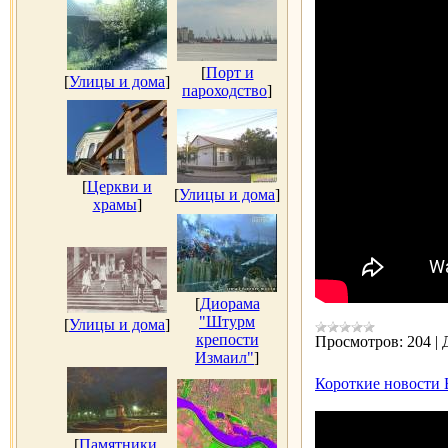
[
Порт и
[
Улицы и дома
]
пароходство
]
[
Церкви и
[
Улицы и дома
]
храмы
]
[
Диорама
"Штурм
[
Улицы и дома
]
крепости
Просмотров:
204
|
Измаил"
]
Короткие новости Б
[
Памятники,