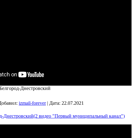
 Белгород-Днестровский
Добавил:
izmail-forever
|
Дата:
22.07.2021
од-Днестровский(2 видео "Первый муниципальный канал")