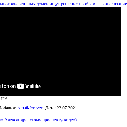
многоквартирных домов ищут решение проблемы с канализацие
Я UA
Добавил:
izmail-forever
|
Дата:
22.07.2021
 по Александровскому проспекту(видео)