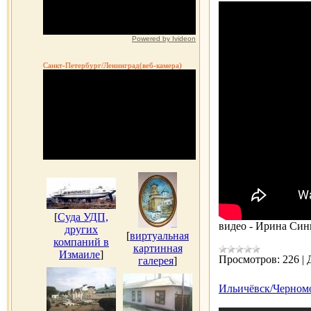
Powered by Ivideon
Санкт-Петербург/Ленинград(веб-камера)
[
Суда УДП,
видео - Ирина Си
других
[
виртуальная
компаний в
картинная
Измаиле
]
Просмотров:
226
|
галерея
]
Ильичёвск/Черномор