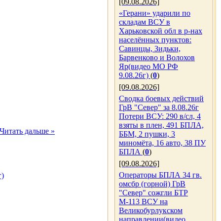
[09.08.2026]
«Герани» ударили по
складам ВСУ в
Харьковской обл в р-нах
населённых пунктов:
Савинцы, Зидьки,
Барвенково и Волохов
Яр(видео МО РФ
9.08.26г)
(
0
)
[09.08.2026]
Сводка боевых действий
ГрВ "Север" за 8.08.26г
Потери ВСУ: 290 в/сл, 4
взяты в плен, 491 БПЛА,
Читать дальше »
ББМ, 2 пушки, 3
миномёта, 16 авто, 38 ПУ
БПЛА
(
0
)
[09.08.2026]
Операторы БПЛА 34 гв.
г)
омсбр (горной) ГрВ
"Север" сожгли БТР
М-113 ВСУ на
Великобурлукском
направлении(видео