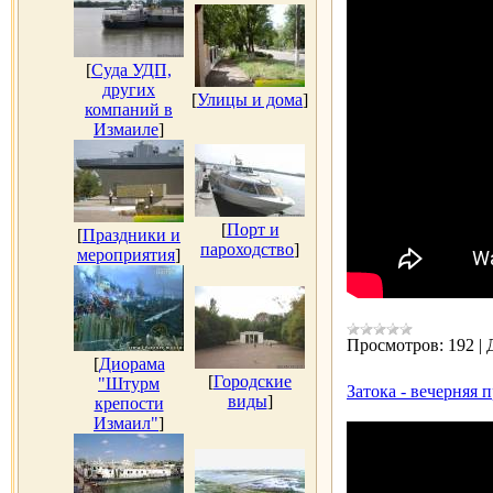
[
Суда УДП,
других
[
Улицы и дома
]
компаний в
Измаиле
]
[
Порт и
[
Праздники и
пароходство
]
мероприятия
]
Просмотров:
192
|
[
Диорама
[
Городские
"Штурм
Затока - вечерняя 
виды
]
крепости
Измаил"
]