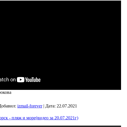
нюкова
Добавил:
izmail-forever
|
Дата:
22.07.2021
ск - пляж и море(видео за 20.07.2021г)