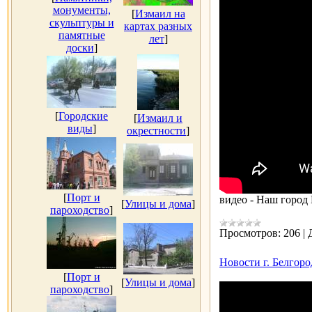
монументы,
[
Измаил на
скульптуры и
картах разных
памятные
лет
]
доски
]
[
Городские
[
Измаил и
виды
]
окрестности
]
[
Порт и
видео - Наш город
[
Улицы и дома
]
пароходство
]
Просмотров:
206
|
Новости г. Белгор
[
Порт и
[
Улицы и дома
]
пароходство
]