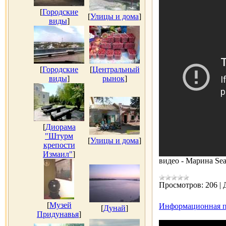
[
Городские
[
Улицы и дома
]
виды
]
[
Городские
[
Центральный
виды
]
рынок
]
[
Диорама
"Штурм
[
Улицы и дома
]
крепости
Измаил"
]
видео - Марина Se
Просмотров:
206
|
[
Музей
Информационная пр
[
Дунай
]
Придунавья
]