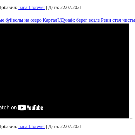
Добавил:
izmail-forever
|
Дата:
22.07.2021
е буйволы на озеро Картал?/Дунай: берег возле Рени стал чисты
...
Добавил:
izmail-forever
|
Дата:
22.07.2021