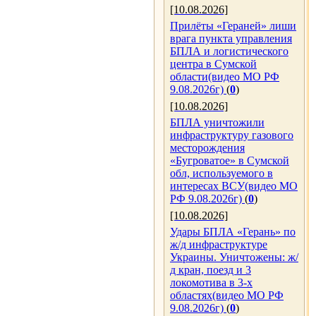
[10.08.2026]
Прилёты «Гераней» лиши
врага пункта управления
БПЛА и логистического
центра в Сумской
области(видео МО РФ
9.08.2026г)
(
0
)
[10.08.2026]
БПЛА уничтожили
инфраструктуру газового
месторождения
«Бугроватое» в Сумской
обл, используемого в
интересах ВСУ(видео МО
РФ 9.08.2026г)
(
0
)
[10.08.2026]
Удары БПЛА «Герань» по
ж/д инфраструктуре
Украины. Уничтожены: ж/
д кран, поезд и 3
локомотива в 3-х
областях(видео МО РФ
9.08.2026г)
(
0
)