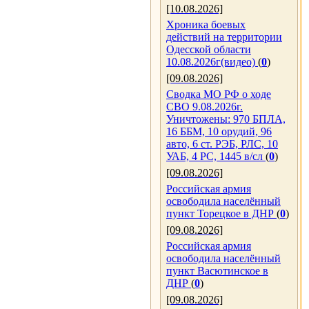
[10.08.2026]
Хроника боевых
действий на территории
Одесской области
10.08.2026г(видео)
(
0
)
[09.08.2026]
Сводка МО РФ о ходе
СВО 9.08.2026г.
Уничтожены: 970 БПЛА,
16 ББМ, 10 орудий, 96
авто, 6 ст. РЭБ, РЛС, 10
УАБ, 4 РС, 1445 в/сл
(
0
)
[09.08.2026]
Российская армия
освободила населённый
пункт Торецкое в ДНР
(
0
)
[09.08.2026]
Российская армия
освободила населённый
пункт Васютинское в
ДНР
(
0
)
[09.08.2026]