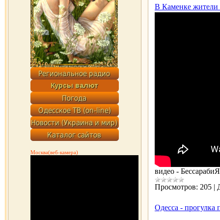
В Каменке жители 
Москва(веб-камера)
видео - Бессараби
Просмотров:
205
|
Одесса - прогулка