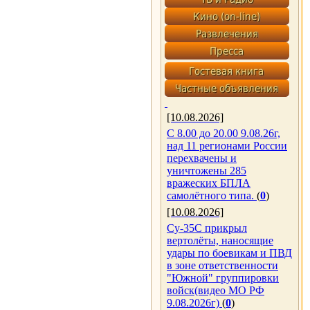
[10.08.2026]
С 8.00 до 20.00 9.08.26г,
над 11 регионами России
перехвачены и
уничтожены 285
вражеских БПЛА
самолётного типа.
(
0
)
[10.08.2026]
Су-35С прикрыл
вертолёты, наносящие
удары по боевикам и ПВД
в зоне ответственности
"Южной" группировки
войск(видео МО РФ
9.08.2026г)
(
0
)