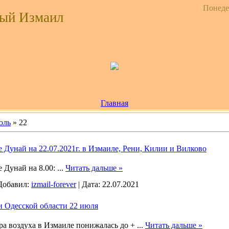
Понедел
ый Измаил
Главная
юль
»
22
 Дунай на 22.07.2021г. в Измаиле, Рени, Килии и Вилково
е Дунай на 8.00:
...
Читать дальше »
Добавил:
izmail-forever
|
Дата:
22.07.2021
и Одесской области 22 июля
ра воздуха в Измаиле понижалась до +
...
Читать дальше »