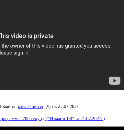
a
Добавил:
izmail-forever
|
Дата:
22.07.2021
ограмма "700 секунд"("Измаил ТВ" за 21.07.2021г)