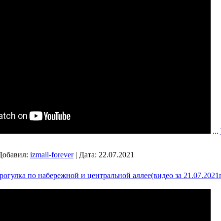
...
Добавил:
izmail-forever
|
Дата:
22.07.2021
прогулка по набережной и центральной аллее(видео за 21.07.2021