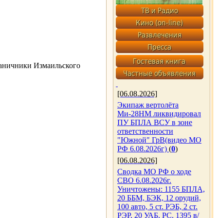
раничники Измаильского
[06.08.2026]
Экипаж вертолёта
Ми-28НМ ликвидировал
ПУ БПЛА ВСУ в зоне
ответственности
"Южной" ГрВ(видео МО
РФ 6.08.2026г)
(
0
)
[06.08.2026]
Сводка МО РФ о ходе
СВО 6.08.2026г.
Уничтожены: 1155 БПЛА,
20 ББМ, БЭК, 12 орудий,
100 авто, 5 ст. РЭБ, 2 ст.
РЭР, 20 УАБ, РС, 1395 в/