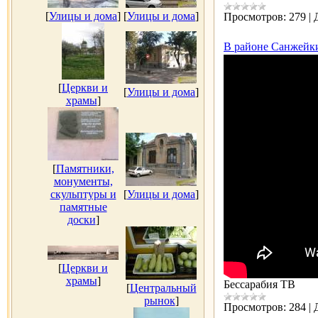
[
Улицы и дома
]
[
Улицы и дома
]
Просмотров:
279
|
В районе Санжейки
[
Церкви и
[
Улицы и дома
]
храмы
]
[
Памятники,
монументы,
скульптуры и
[
Улицы и дома
]
памятные
доски
]
[
Церкви и
храмы
]
Бессарабия ТВ
[
Центральный
рынок
]
Просмотров:
284
|