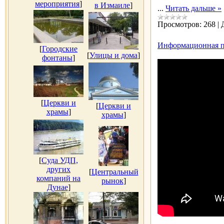
мероприятия
]
в Измаиле
]
...
Читать дальше »
Просмотров:
268
|
Информационная пр
[
Городские
[
Улицы и дома
]
фонтаны
]
[
Церкви и
[
Церкви и
храмы
]
храмы
]
[
Суда УДП,
других
[
Центральный
компаний на
рынок
]
Дунае
]