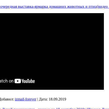
очередная выставка-ярмарка домашних животных и птиц(видео 
Добавил:
izmail-forever
|
Дата:
18.09.2019