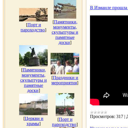
В Измаиле прошла 
[
Памятники,
[
Порт и
монументы,
пароходство
]
скульптуры и
памятные
доски
]
[
Памятники,
монументы,
[
Праздники и
скульптуры и
мероприятия
]
памятные
доски
]
Просмотров:
317
|
[
Церкви и
[
Порт и
храмы
]
пароходство
]