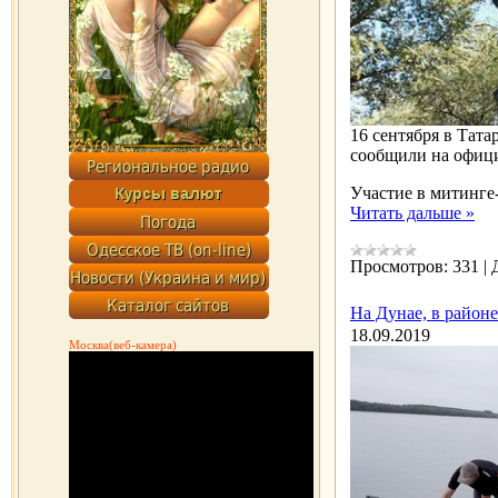
16 сентября в Тат
сообщили на офици
Участие в митинге
Читать дальше »
Просмотров:
331
|
На Дунае, в район
18.09.2019
Москва(веб-камера)