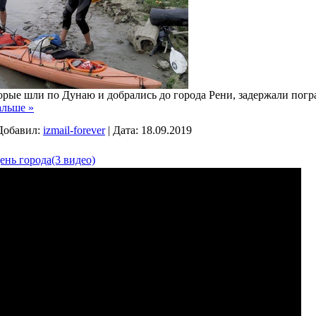
торые шли по Дунаю и добрались до города Рени, задержали пог
альше »
Добавил:
izmail-forever
|
Дата:
18.09.2019
ень города(3 видео)