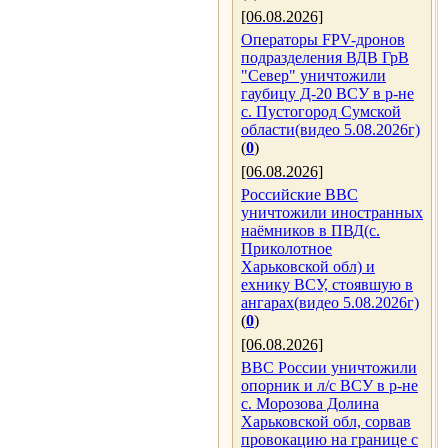
[06.08.2026]
Операторы FPV-дронов
подразделения ВДВ ГрВ
"Север" уничтожили
гаубицу Д-20 ВСУ в р-не
с. Пустогород Сумской
области(видео 5.08.2026г)
(
0
)
[06.08.2026]
Российские ВВС
уничтожили иностранных
наёмников в ПВД(с.
Приколотное
Харьковской обл) и
ехнику ВСУ, стоявшую в
ангарах(видео 5.08.2026г)
(
0
)
[06.08.2026]
ВВС России уничтожили
опорник и л/с ВСУ в р-не
с. Морозова Долина
Харьковской обл, сорвав
провокацию на границе с