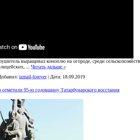
рушитель выращивал коноплю на огороде, среди сельскохозяйств
олицейских,
...
Читать дальше »
Добавил:
izmail-forever
|
Дата:
18.09.2019
 отметили 95-ю годовщину Татарбунарского восстания