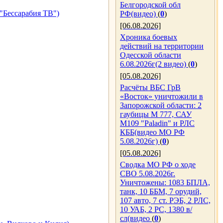
Белгородской обл
"Бессарабия ТВ")
РФ(видео)
(
0
)
[06.08.2026]
Хроника боевых
действий на территории
Одесской области
6.08.2026г(2 видео)
(
0
)
[05.08.2026]
Расчёты ВБС ГрВ
«Восток» уничтожили в
Запорожской области: 2
гаубицы M 777, САУ
M109 "Paladin" и РЛС
КББ(видео МО РФ
5.08.2026г)
(
0
)
[05.08.2026]
Сводка МО РФ о ходе
СВО 5.08.2026г.
Уничтожены: 1083 БПЛА,
танк, 10 ББМ, 7 орудий,
107 авто, 7 ст. РЭБ, 2 РЛС,
10 УАБ, 2 РС, 1380 в/
сл(видео
(
0
)