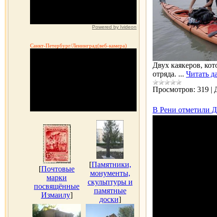
Powered by Ivideon
Санкт-Петербург/Ленинград(веб-камера)
Двух каякеров, ко
отряда.
...
Читать д
Просмотров:
319
|
В Рени отметили Д
[
Памятники,
[
Почтовые
монументы,
марки
скульптуры и
посвящённые
памятные
Измаилу
]
доски
]