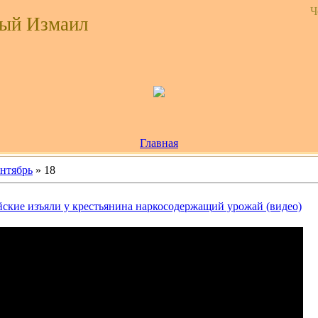
Ч
ый Измаил
Главная
нтябрь
»
18
ские изъяли у крестьянина наркосодержащий урожай (видео)