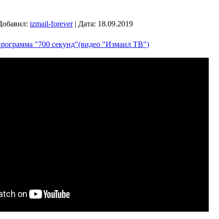
Добавил:
izmail-forever
|
Дата:
18.09.2019
ограмма "700 секунд"(видео "Измаил ТВ")