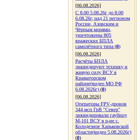
[06.08.2026]
С 8.00 5.08.26г до 8.00
6.08.26г, над 21 регионом
России, Азовским и
Чёрным морями,
уничтожены 805
вражеских БПЛА
самолётного типа
(
0
)
[06.08.2026]
Расчёты БПЛА
ликвидируют технику и
живую силу ВСУ в
Краматорском
районе(видео МО РФ
6.08.2026г)
(
0
)
[06.08.2026]
Операторы FPV-дронов
344 мсп ГрВ "Север"
ликвидировали гаубицу
М-101 ВСУ в р-не с.
Колодезное Харьковской
области(видео 5.08.2026г)
(
0
)