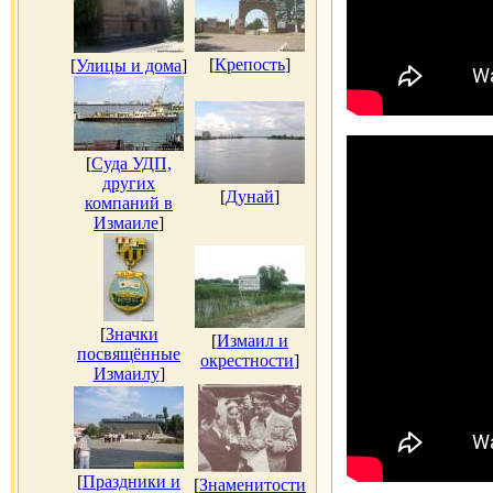
[
Крепость
]
[
Улицы и дома
]
[
Суда УДП,
других
[
Дунай
]
компаний в
Измаиле
]
[
Значки
[
Измаил и
посвящённые
окрестности
]
Измаилу
]
[
Праздники и
[
Знаменитости