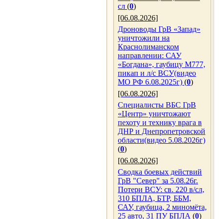
сл
(
0
)
[06.08.2026]
Дроноводы ГрВ «Запад»
уничтожили на
Краснолиманском
направлении: САУ
«Богдана», гаубицу М777,
пикап и л/с ВСУ(видео
МО РФ 6.08.2025г)
(
0
)
[06.08.2026]
Специалисты ВБС ГрВ
«Центр» уничтожают
пехоту и технику врага в
ДНР и Днепропетровской
области(видео 5.08.2026г)
(
0
)
[06.08.2026]
Сводка боевых действий
ГрВ "Север" за 5.08.26г.
Потери ВСУ: св. 220 в/сл,
310 БПЛА, БТР, ББМ,
САУ, гаубица, 2 миномёта,
25 авто, 31 ПУ БПЛА
(
0
)