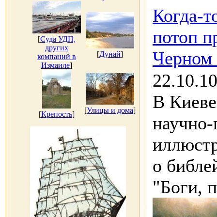
Когда-т
потоп п
[
Суда УДП,
других
Черном
[
Дунай
]
компаний в
Измаиле
]
22.10.1
В Киеве
[
Улицы и дома
]
[
Крепость
]
научно-
иллюст
о библе
"Боги, 