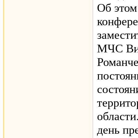
Об этом
конфере
замести
МЧС Ви
Романч
постоян
состоян
террито
области
день п