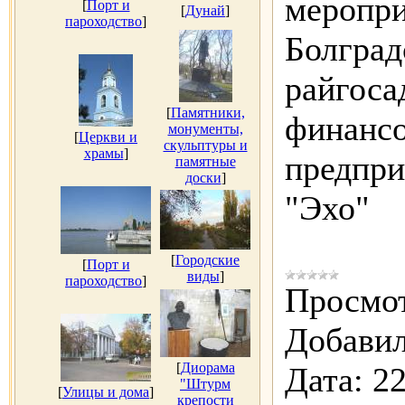
меропри
[
Порт и
[
Дунай
]
пароходство
]
Болград
райгоса
[
Памятники,
финансо
монументы,
[
Церкви и
скульптуры и
храмы
]
предпри
памятные
доски
]
"Эхо"
[
Городские
[
Порт и
виды
]
пароходство
]
Просмот
Добавил
[
Диорама
Дата:
22
"Штурм
[
Улицы и дома
]
крепости