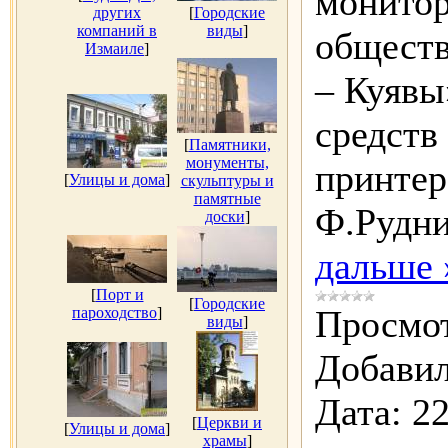
монитор
других
[
Городские
компаний в
виды
]
обществ
Измаиле
]
– Куявы
средств
[
Памятники,
монументы,
принтер
[
Улицы и дома
]
скульптуры и
памятные
Ф.Рудн
доски
]
дальше 
[
Порт и
[
Городские
Просмот
пароходство
]
виды
]
Добавил
Дата:
22
[
Церкви и
[
Улицы и дома
]
храмы
]