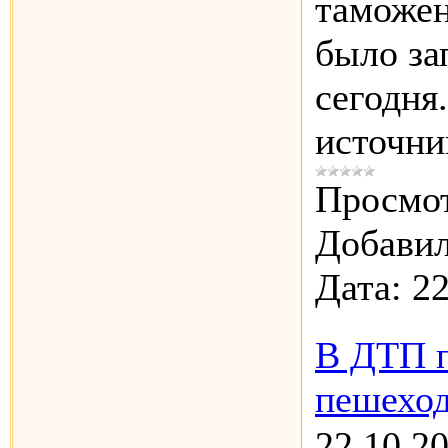
таможе
было за
сегодня.
источн
Просмот
Добавил
Дата:
22
В ДТП 
пешехо
22.10.2