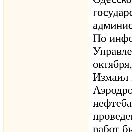
государ
админис
По инф
Управле
октября,
Измаил 
Аэродро
нефтеба
проведе
работ б