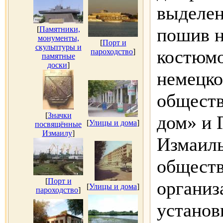
выделен
пошив 
[
Памятники,
монументы,
[
Порт и
скульптуры и
костюм
пароходство
]
памятные
доски
]
немецко
общест
[
Значки
дом» и 
[
Улицы и дома
]
посвящённые
Измаилу
]
Измаил
общест
[
Порт и
организ
[
Улицы и дома
]
пароходство
]
установ