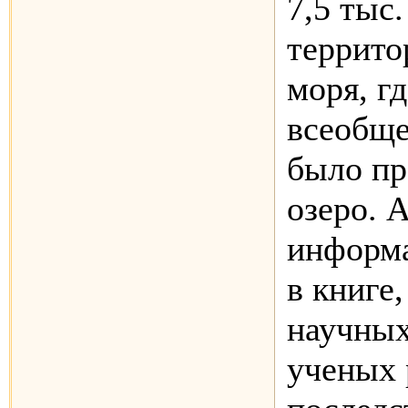
7,5 тыс.
террито
моря, г
всеобще
было пр
озеро. 
информа
в книге
научных
ученых 