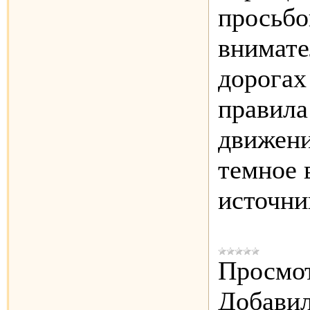
просьбо
внимат
дорогах
правила
движени
темное 
источни
Просмот
Добавил