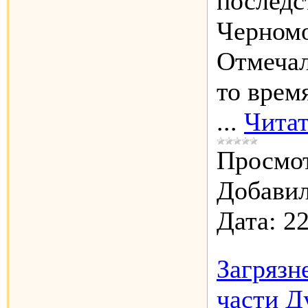
последс
Черномо
Отмечал
то врем
...
Читат
Просмот
Добавил
Дата:
22
Загрязн
части Д