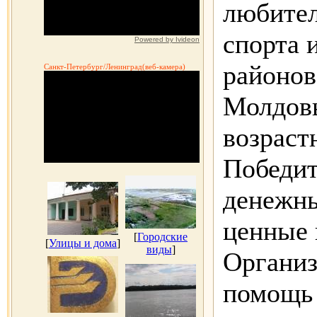
любител
спорта 
Powered by Ivideon
районов
Санкт-Петербург/Ленинград(веб-камера)
Молдов
возраст
Победит
денежны
ценные 
[
Городские
[
Улицы и дома
]
виды
]
Органи
помощь 