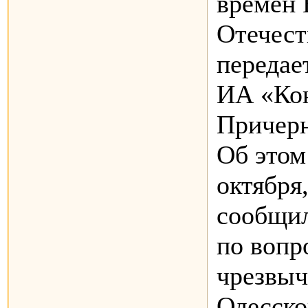
времен 
Отечест
передае
ИА «Кон
Причерн
Об этом
октября
сообщил
по вопр
чрезвыч
Одесско