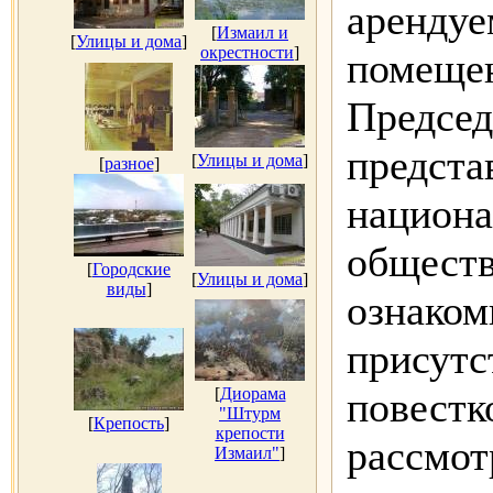
арендуе
[
Измаил и
[
Улицы и дома
]
окрестности
]
помеще
Председ
предста
[
Улицы и дома
]
[
разное
]
национа
обществ
[
Городские
[
Улицы и дома
]
виды
]
ознаком
присутс
[
Диорама
повестк
"Штурм
[
Крепость
]
крепости
рассмот
Измаил"
]