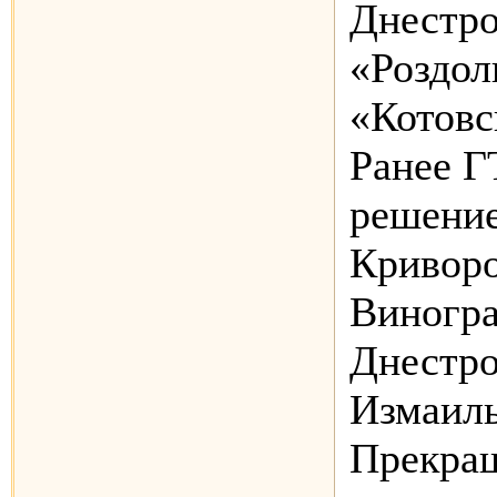
Днестро
«Роздол
«Котовс
Ранее Г
решение
Криворо
Виногра
Днестро
Измаиль
Прекра