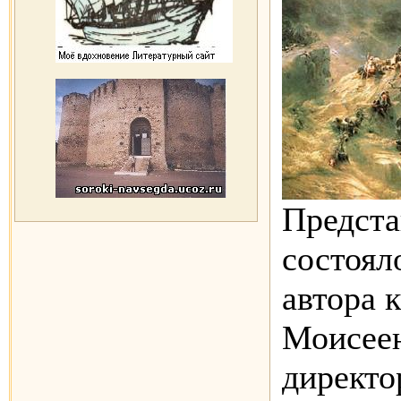
Предста
состоял
автора 
Моисеен
директо