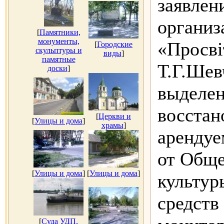
заявлен
организ
[
Памятники,
монументы,
«Просві
[
Городские
скульптуры и
виды
]
памятные
Т.Г.Шев
доски
]
выделен
восстан
[
Церкви и
[
Улицы и дома
]
храмы
]
арендуе
от Обще
[
Улицы и дома
]
[
Улицы и дома
]
культур
средств
[
Суда УДП,