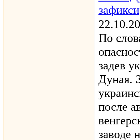
зафикси
22.10.
По слов
опаснос
задев у
Дуная. 
украинс
после а
венгерс
заводе 