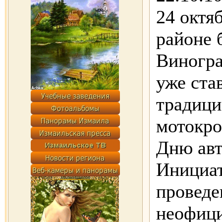
24 октя
районе 
Виногра
уже ста
традиц
мотокро
Дню авт
Инициат
проведе
неофиц