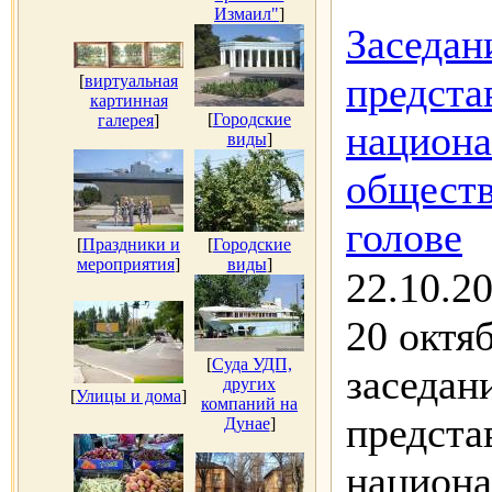
Измаил"
]
Заседан
предста
[
виртуальная
картинная
[
Городские
галерея
]
национа
виды
]
обществ
голове
[
Праздники и
[
Городские
мероприятия
]
виды
]
22.10.2
20 октя
[
Суда УДП,
заседан
других
[
Улицы и дома
]
компаний на
предста
Дунае
]
национа