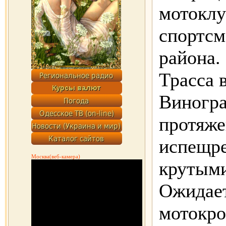
мотоклу
спортсм
района.
Трасса 
Виногра
протяже
испещре
Москва(веб-камера)
крутыми
Ожидает
мотокро