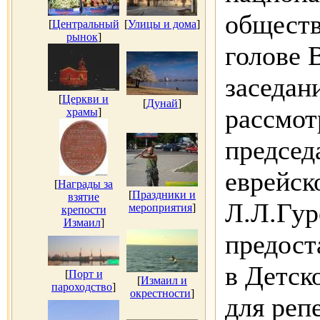
обществ
[
Центральный
[
Улицы и дома
]
рынок
]
голове 
заседан
[
Церкви и
[
Дунай
]
рассмот
храмы
]
председ
еврейск
[
Награды за
[
Праздники и
взятие
Л.Л.Гур
мероприятия
]
крепости
Измаил
]
предост
в Детск
[
Порт и
[
Измаил и
пароходство
]
окрестности
]
для реп