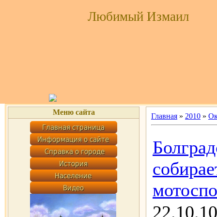
Любимый Измаил
Меню сайта
Главная
»
2010
»
Ок
Болград
собирае
мотоспо
22.10.1