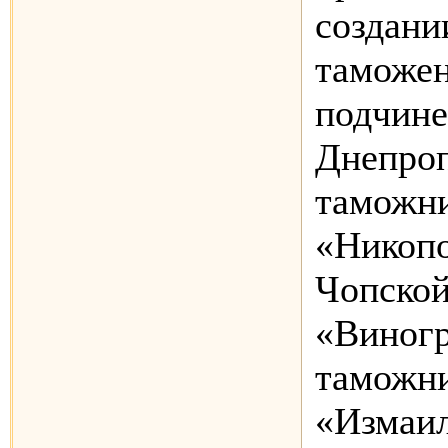
создани
таможен
подчин
Днепроп
таможни
«Никопо
Чопской
«Виног
таможни
«Измаил