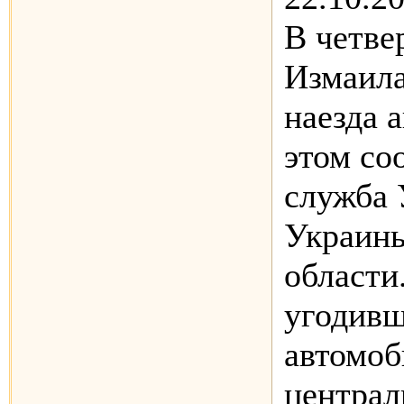
В четве
Измаила
наезда 
этом со
служба
Украины
области
угодивш
автомоб
централ