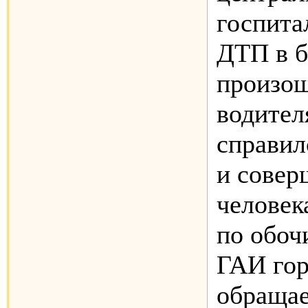
госпита
ДТП в б
произош
водител
справил
и совер
человек
по обоч
ГАИ гор
обращае