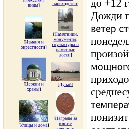
до +12 
пароходство
]
виды
]
Дожди п
ветер с
[
Памятники,
понедел
монументы,
[
Измаил и
скульптуры и
окрестности
]
памятные
произой
доски
]
мощного
приходо
[
Церкви и
[
Дунай
]
среднес
храмы
]
темпера
понизит
[
Награды за
взятие
[
Улицы и дома
]
крепости