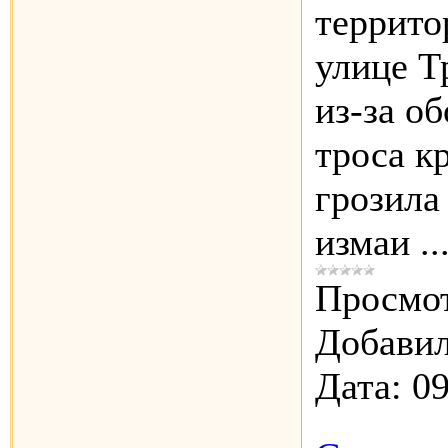
террито
улице Т
из-за о
троса к
грозила
измаи
..
Просмот
Добавил
Дата:
09