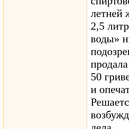
спиртов
летней
2,5 лит
воды» н
подозре
продала
50 грив
и опеча
Решаетс
возбужд
дела.