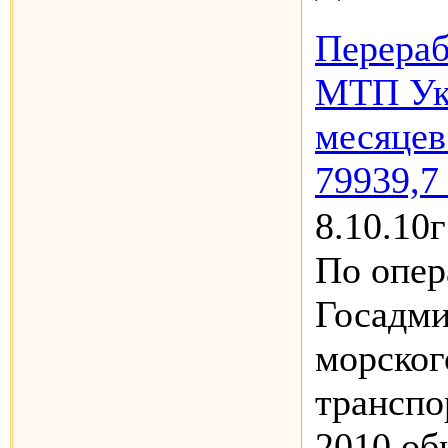
Перераб
МТП Ук
месяцев
79939,7
8.10.10г
По опе
Госадм
морског
транспо
2010 об