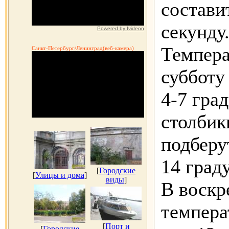
состави
секунду
Powered by Ivideon
Темпера
Санкт-Петербург/Ленинград(веб-камера)
субботу
4-7 гра
столбик
подберу
14 град
[
Городские
[
Улицы и дома
]
виды
]
В воскр
темпера
[
Порт и
[
Городские