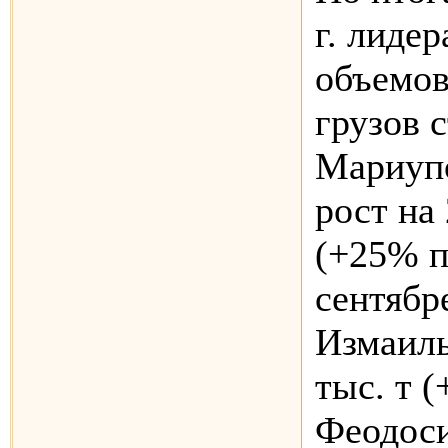
г. лиде
объемов
грузов с
Мариупо
рост на 
(+25% п
сентябр
Измаиль
тыс. т 
Феодоси