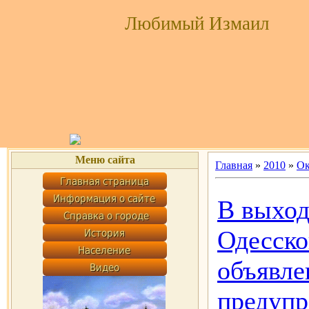
Любимый Измаил
Меню сайта
Главная
»
2010
»
Ок
В выход
Одесско
объявле
предуп