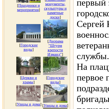
первый 
монументы,
[
Праздники и
скульптуры и
мероприятия
]
городск
памятные
доски
]
Сергей 
военно
[
Диорама
ветеран
[
Городские
"Штурм
виды
]
крепости
службы
Измаил"
]
На плац
первое 
[
Церкви и
[
Городские
храмы
]
виды
]
подразд
бригады
[
Улицы и дома
]
[
Улицы и дома
]