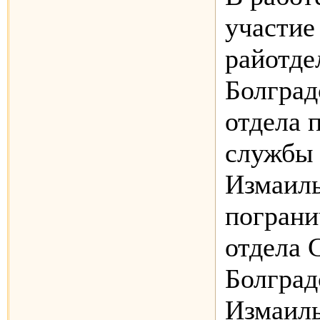
участие
райотд
Болград
отдела 
службы 
Измаиль
пограни
отдела 
Болград
Измаиль