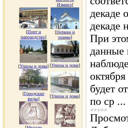
соответ
Измаил
]
декаде 
декаде 
[
Порт и
[
Церкви и
При это
пароходство
]
храмы
]
данные 
наблюде
[
Улицы и дома
]
[
Улицы и дома
]
октября
будет о
[
Городские
[
Улицы и дома
]
по ср
..
виды
]
Просмот
[
Медали