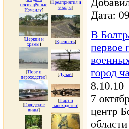
Добавил
[
Предприятия и
посвящённые
заводы
]
Измаилу
]
Дата:
09
В Болгр
[
Церкви и
[
Крепость
]
первое 
храмы
]
военных
город ч
[
Порт и
[
Дунай
]
пароходство
]
8.10.10
7 октяб
[
Порт и
[
Городские
пароходство
]
центр Б
виды
]
области