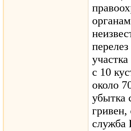
правоо
органам
неизвес
перелез
участка
с 10 ку
около 7
убытка 
гривен,
служба