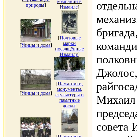
компаний в
отдельн
природы
]
Измаиле
]
механиз
бригада
[
Почтовые
команди
марки
[
Улицы и дома
]
посвящённые
Измаилу
]
полковн
Джолос,
райгоса
[
Памятники,
монументы,
[
Улицы и дома
]
скульптуры и
Михаил 
памятные
доски
]
председ
совета 
[
Памятники,