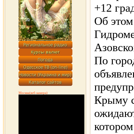
+12 гра
Об этом
Гидроме
Азовско
По горо
объявле
предупр
Москва(веб-камера)
Крыму 
ожидают
котором