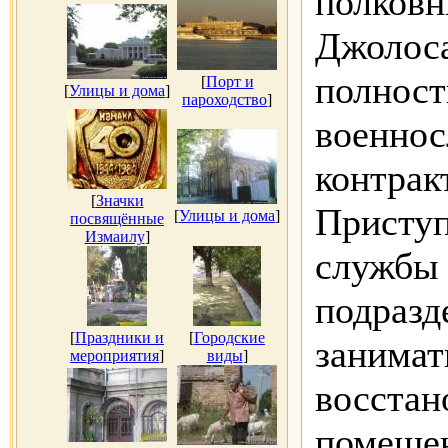
полковн
Джолоса
полност
[
Порт и
[
Улицы и дома
]
пароходство
]
военно
контрак
[
Значки
Приступ
[
Улицы и дома
]
посвящённые
Измаилу
]
службы 
подразд
[
Праздники и
[
Городские
занимат
мероприятия
]
виды
]
восстан
помеще