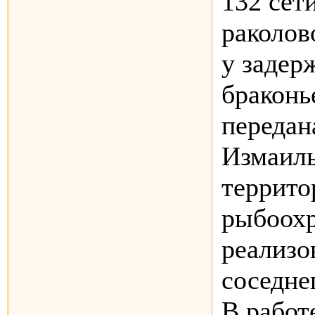
132 сет
раколов
у задер
браконь
передан
Измаиль
террито
рыбоох
реализо
соседне
В работ