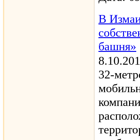
В Измаи
собстве
башня»
8.10.20
32-метр
мобильн
компани
располо
террито