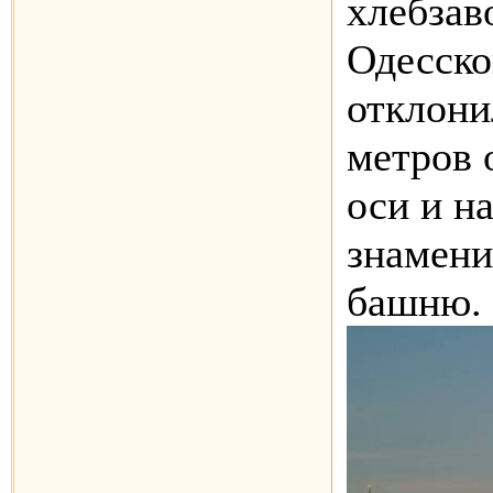
хлебзав
Одесско
отклони
метров 
оси и н
знамен
башню.