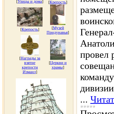
[
Улицы и дома
]
[
Крепость
]
размеще
воинско
[
Музей
Генерал
[
Крепость
]
Придунавья
]
Анатол
провел 
[
Награды за
совещан
взятие
[
Церкви и
крепости
храмы
]
Измаил
]
команд
дивизии
...
Читат
Просмот