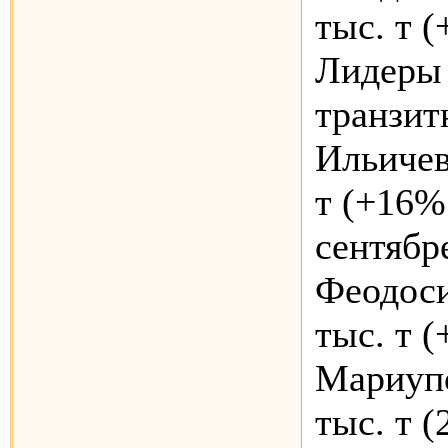
тыс. т 
Лидеры 
транзит
Ильичев
т (+16%
сентябр
Феодоси
тыс. т 
Мариупо
тыс. т (