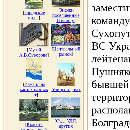
замести
[
Значки
[
Городские
посвящённые
команд
виды
]
Измаилу
]
Сухопу
ВС Укра
[
Центральный
[
Музей
рынок
]
А.В.Суворова
]
лейтена
Пушняко
бывшей 
[
Измаил на
картах разных
[
Улицы и дома
]
террито
лет
]
распола
Болград
[
Суда УДП,
[
Красота
других
окружающей