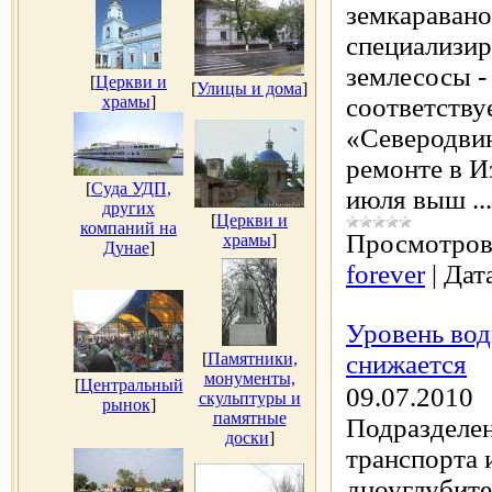
земкараванов
специализир
землесосы - 
[
Церкви и
[
Улицы и дома
]
храмы
]
соответству
«Северодвин
ремонте в И
[
Суда УДП,
июля выш
..
других
[
Церкви и
компаний на
Просмотров
храмы
]
Дунае
]
forever
|
Дат
Уровень вод
[
Памятники,
снижается
монументы,
[
Центральный
09.07.2010
скульптуры и
рынок
]
памятные
Подразделе
доски
]
транспорта 
дноуглубите