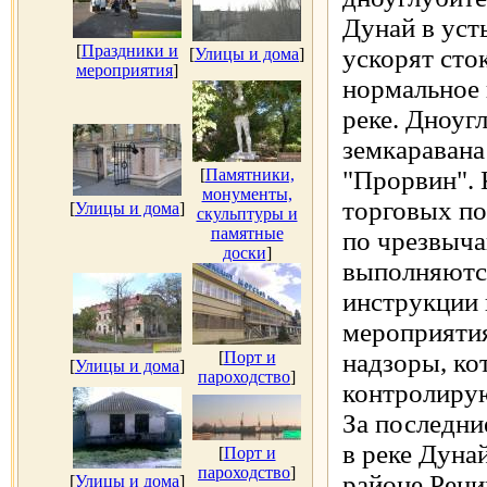
Дунай в уст
[
Праздники и
ускорят сто
[
Улицы и дома
]
мероприятия
]
нормальное 
реке. Дноуг
земкаравана
[
Памятники,
"Прорвин". 
монументы,
торговых по
[
Улицы и дома
]
скульптуры и
памятные
по чрезвыч
доски
]
выполняютс
инструкции
мероприяти
[
Порт и
надзоры, ко
[
Улицы и дома
]
пароходство
]
контролирую
За последни
в реке Дуна
[
Порт и
пароходство
]
районе Рени
[
Улицы и дома
]