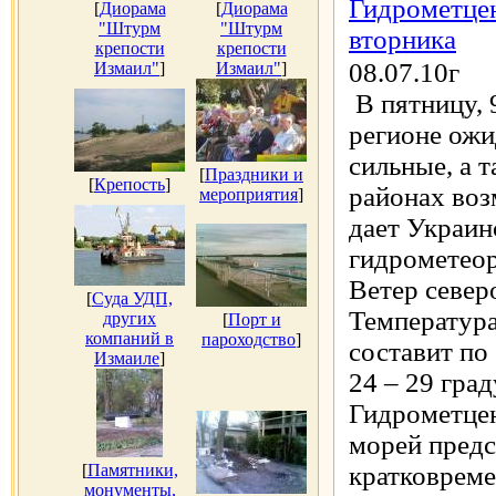
Гидрометцен
[
Диорама
[
Диорама
"Штурм
"Штурм
вторника
крепости
крепости
08.07.10г
Измаил"
]
Измаил"
]
В пятницу, 
регионе ож
сильные, а 
[
Праздники и
[
Крепость
]
районах воз
мероприятия
]
дает Украин
гидрометео
Ветер северо
[
Суда УДП,
Температура
других
[
Порт и
компаний в
пароходство
]
составит по
Измаиле
]
24 – 29 град
Гидрометцен
морей предс
[
Памятники,
кратковреме
монументы,