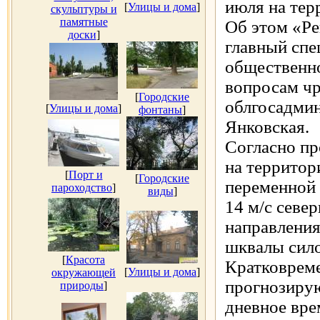
июля на тер
[
Улицы и дома
]
скульптуры и
памятные
Об этом «Р
доски
]
главный спе
общественн
вопросам ч
[
Городские
облгосадми
[
Улицы и дома
]
фонтаны
]
Янковская.
Согласно пр
на территор
[
Порт и
[
Городские
переменной 
пароходство
]
виды
]
14 м/с севе
направления
шквалы сило
[
Красота
Кратковрем
[
Улицы и дома
]
окружающей
прогнозирую
природы
]
дневное вре