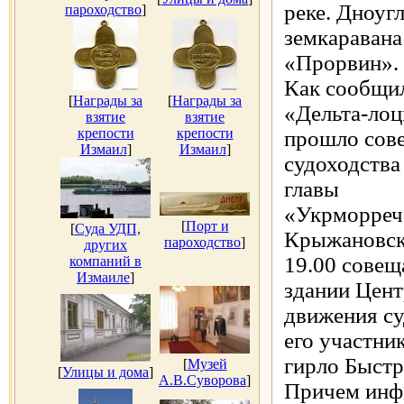
реке. Дноуг
пароходство
]
земкаравана
«Прорвин».
Как сообщил
[
Награды за
[
Награды за
«Дельта-лоц
взятие
взятие
крепости
крепости
прошло сов
Измаил
]
Измаил
]
судоходства
главы
«Укрморреч
[
Порт и
[
Суда УДП,
Крыжановск
пароходство
]
других
19.00 совещ
компаний в
Измаиле
]
здании Цент
движения су
его участни
гирло Быстр
[
Музей
[
Улицы и дома
]
А.В.Суворова
]
Причем инф