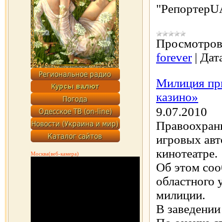
"РепортерU
Просмотров
forever
|
Дат
Милиция пр
казино»
9.07.2010
Правоохран
игровых авт
кинотеатре.
Москва(веб-камера)
Об этом соо
областного 
милиции.
В заведении