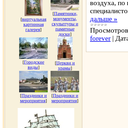
воздуха, по
специалисто
[
Памятники,
дальше »
монументы,
[
виртуальная
скульптуры и
картинная
Просмотров
памятные
галерея
]
доски
]
forever
|
Дат
[
Городские
[
Церкви и
виды
]
храмы
]
[
Праздники и
[
Праздники и
мероприятия
]
мероприятия
]