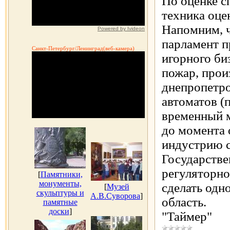
По оценке с
техника оце
Напомним, ч
Powered by Ivideon
парламент п
Санкт-Петербург/Ленинград(веб-камера)
игорного би
пожар, про
днепропетро
автоматов (
временный 
до момента 
индустрию с
Государстве
регуляторно
[
Памятники,
монументы,
сделать одн
[
Музей
скульптуры и
А.В.Суворова
]
область.
памятные
доски
]
"Таймер"