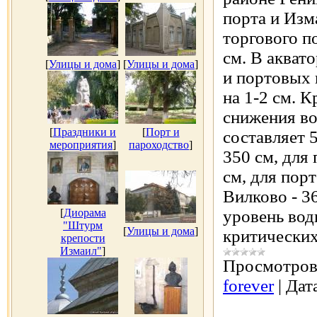
порта и Изм
торгового п
см. В акват
[
Улицы и дома
]
[
Улицы и дома
]
и портовых 
на 1-2 см. 
снижения во
[
Праздники и
[
Порт и
составляет 
мероприятия
]
пароходство
]
350 см, для
см, для пор
Вилково - 3
[
Диорама
уровень вод
"Штурм
[
Улицы и дома
]
критически
крепости
Измаил"
]
Просмотров
forever
|
Дат