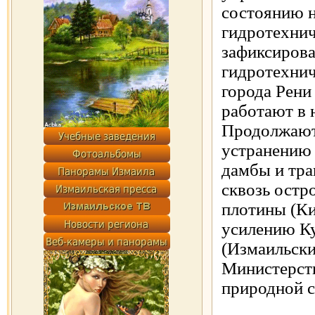
состоянию н
гидротехни
зафиксиров
гидротехнич
города Рени
работают в 
Продолжают
устранению 
дамбы и тр
сквозь остр
плотины (Ки
усилению К
(Измаильски
Министерст
природной 