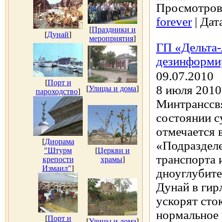
Просмотров
forever
|
Дат
[
Праздники и
[
Дунай
]
мероприятия
]
ГП «Дельта-
дезинформи
09.07.2010
[
Порт и
8 июля 2010
[
Улицы и дома
]
пароходство
]
Минтранссв
состоянии с
отмечается в
[
Диорама
«Подраздел
"Штурм
[
Церкви и
транспорта 
крепости
храмы
]
Измаил"
]
дноуглубите
Дунай в гир
ускорят сто
нормальное 
[
Порт и
[
Улицы и дома
]