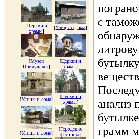
пограно
с тамож
[
Церкви и
[
Улицы и дома
]
храмы
]
обнаруж
литрову
бутылку
[
Музей
[
Церкви и
Придунавья
]
храмы
]
веществ
Последу
[
Церкви и
[
Улицы и дома
]
анализ п
храмы
]
бутылке
грамм м
[
Городские
[
Улицы и дома
]
фонтаны
]