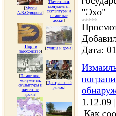
государ
[
Памятники,
монументы,
[
Музей
"Эхо"
скульптуры и
А.В.Суворова
]
памятные
доски
]
Просмот
Добавил
[
Порт и
Дата:
01
[
Улицы и дома
]
пароходство
]
Измаил
пограни
[
Памятники,
монументы,
[
Центральный
скульптуры и
обнаруж
рынок
]
памятные
доски
]
1.12.09 
Как соо