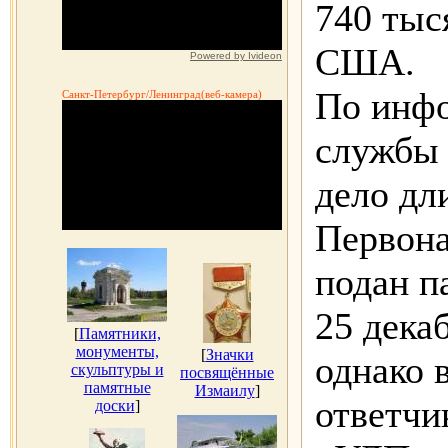
740 тыс
США.
Powered by Ivideon
По инфо
Санкт-Петербург/Ленинград(веб-камера)
службы
дело дл
Первона
подан п
25 декаб
[
Памятники,
монументы,
[
Значки
однако 
скульптуры и
посвящённые
памятные
Измаилу
]
ответчи
доски
]