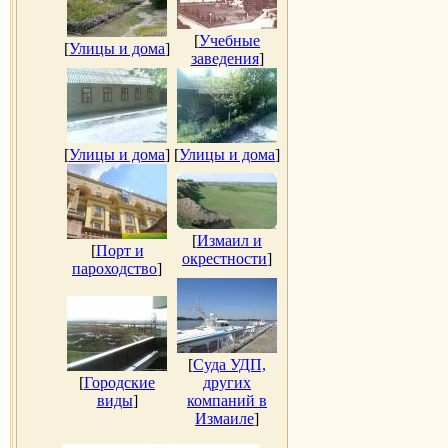
[
Учебные
[
Улицы и дома
]
заведения
]
[
Улицы и дома
]
[
Улицы и дома
]
[
Измаил и
[
Порт и
окрестности
]
пароходство
]
[
Суда УДП,
[
Городские
других
виды
]
компаний в
Измаиле
]