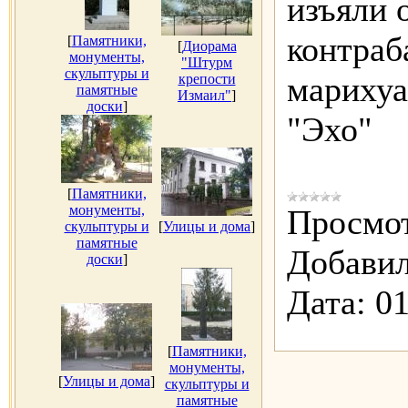
изъяли 
контраб
[
Памятники,
[
Диорама
монументы,
"Штурм
скульптуры и
марихуа
крепости
памятные
Измаил"
]
доски
]
"Эхо"
[
Памятники,
монументы,
Просмот
скульптуры и
[
Улицы и дома
]
памятные
Добавил
доски
]
Дата:
01
[
Памятники,
монументы,
[
Улицы и дома
]
скульптуры и
памятные