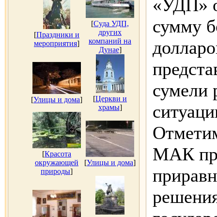
«УДП» о
сумму б
[
Суда УДП,
других
[
Праздники и
компаний на
долларо
мероприятия
]
Дунае
]
предст
сумели 
[
Церкви и
[
Улицы и дома
]
ситуаци
храмы
]
Отметим
МАК пр
[
Красота
окружающей
[
Улицы и дома
]
приравн
природы
]
решени