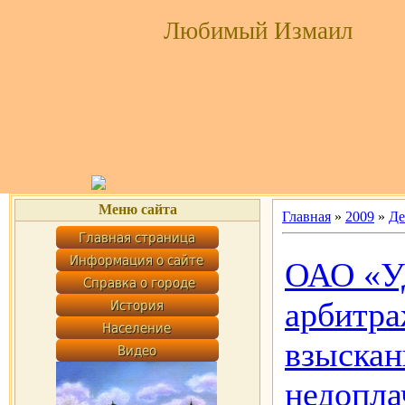
Любимый Измаил
Меню сайта
Главная
»
2009
»
Де
ОАО «У
арбитра
взыска
недопл