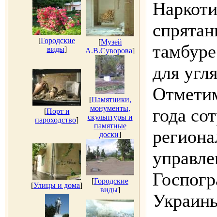
Наркоти
спрятан
[
Городские
[
Музей
тамбуре
виды
]
А.В.Суворова
]
для угля
Отметим
[
Памятники,
монументы,
года со
[
Порт и
скульптуры и
пароходство
]
памятные
региона
доски
]
управле
Госпог
[
Городские
[
Улицы и дома
]
виды
]
Украины