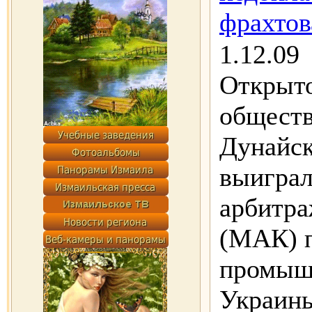
фрахтов
1.12.09
Открыто
обществ
Дунайск
выиграл
арбитра
(МАК) п
промыш
Украины