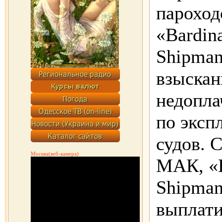
пароход
«Bardin
Shipman
взыскан
недопла
по эксп
судов. 
Москва(веб-камера)
МАК, «B
Shipman
выплати