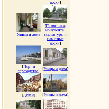
доски
]
[
Памятники,
монументы,
[
Улицы и дома
]
скульптуры и
памятные
доски
]
[
Порт и
[
Улицы и дома
]
пароходство
]
[
Улицы и дома
]
[
Дунай
]