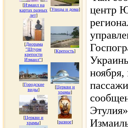
[
Измаил на
центр 
[
Улицы и дома
]
картах разных
лет
]
региона
управле
Госпог
[
Диорама
"Штурм
[
Крепость
]
крепости
Украины
Измаил"
]
ноября,
пассажи
[
Городские
[
Церкви и
виды
]
храмы
]
сообщен
Этулия»
[
Церкви и
Измаиль
[
разное
]
храмы
]