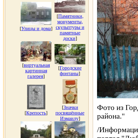
[
Памятники,
монументы,
скульптуры и
[
Улицы и дома
]
памятные
доски
]
[
виртуальная
[
Городские
картинная
фонтаны
]
галерея
]
Фото из Гор
[
Значки
[
Крепость
]
посвящённые
района."
Измаилу
]
/Информаци