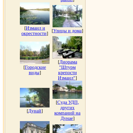
[
Измаил и
[
Улицы и дома
]
окрестности
]
[
Диорама
[
Городские
"Штурм
виды
]
крепости
Измаил"
]
[
Суда УДП,
других
[
Дунай
]
компаний на
Дунае
]