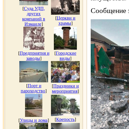
[
Суда УДП,
Сообщение з
других
[
Церкви и
компаний в
храмы
]
Измаиле
]
[
Предприятия и
[
Городские
заводы
]
виды
]
[
Порт и
[
Праздники и
пароходство
]
мероприятия
]
[
Крепость
]
[
Улицы и дома
]