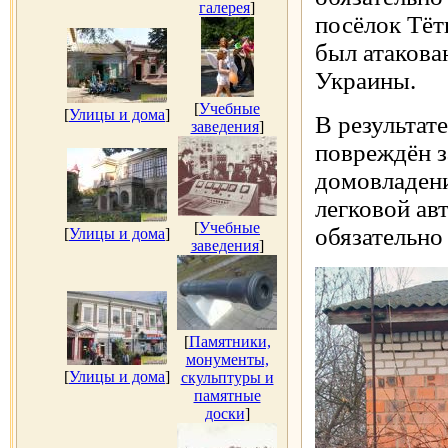
галерея
]
посёлок Тёт
был атаков
Украины.
[
Учебные
[
Улицы и дома
]
В результат
заведения
]
повреждён з
домовладени
легковой ав
[
Учебные
обязательно
[
Улицы и дома
]
заведения
]
[
Памятники,
монументы,
[
Улицы и дома
]
скульптуры и
памятные
доски
]