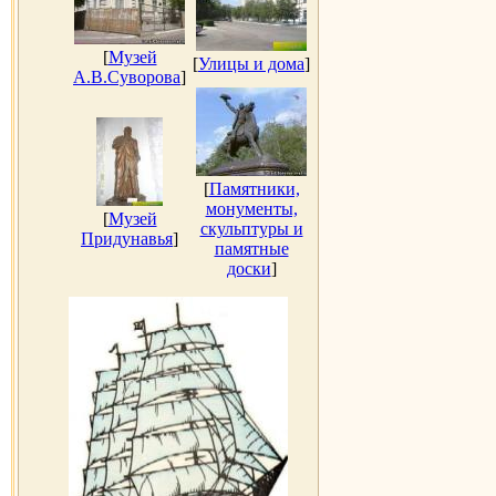
[
Музей
[
Улицы и дома
]
А.В.Суворова
]
[
Памятники,
монументы,
[
Музей
скульптуры и
Придунавья
]
памятные
доски
]