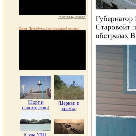
Губернатор 
Powered by Ivideon
Старовойт п
Санкт-Петербург/Ленинград(веб-камера)
обстрелах В
[
Порт и
[
Церкви и
пароходство
]
храмы
]
[
Суда УДП,