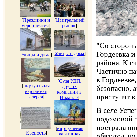
[
Праздники и
[
Центральный
мероприятия
]
рынок
]
"Со стороны
Гордеевка и
[
Улицы и дома
]
[
Улицы и дома
]
района. К с
Частично н
в Гордеевке,
[
Суда УДП,
[
виртуальная
других
безопасно, 
картинная
компаний в
приступят к
галерея
]
Измаиле
]
В селе Успе
подомовой о
пострадавш
[
виртуальная
[
Крепость
]
картинная
обязательно