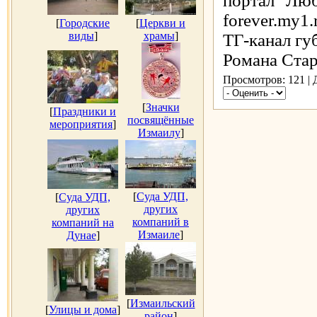
портал "Люб
forever.my1
[
Городские
[
Церкви и
виды
]
храмы
]
ТГ-канал гу
Романа Стар
Просмотров: 121 |
[
Значки
[
Праздники и
посвящённые
мероприятия
]
Измаилу
]
[
Суда УДП,
[
Суда УДП,
других
других
компаний в
компаний на
Измаиле
]
Дунае
]
[
Измаильский
[
Улицы и дома
]
район
]