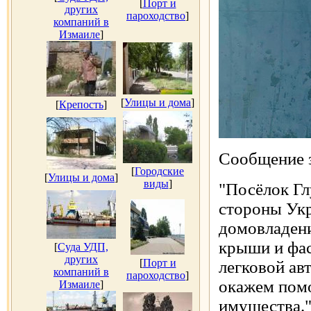
[
Порт и
других
пароходство
]
компаний в
Измаиле
]
[
Улицы и дома
]
[
Крепость
]
Сообщение з
[
Городские
[
Улицы и дома
]
виды
]
"Посёлок Гл
стороны Укр
домовладен
крыши и фас
[
Суда УДП,
других
[
Порт и
легковой ав
компаний в
пароходство
]
окажем пом
Измаиле
]
имущества.