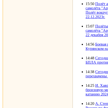
15:50
Полёт 
самолёта "Ар
Полёт вокруг
22.12.2023г.
15:07
Полёты
самолёта "Ар
22 декабря 20
14:56
Боевая 
Купянском н
14:48
Сегодн
БПЛА против
14:38
Сегодн
перехвачены
14:25
И. Хав
бронзовую м
катанию 2024
14:20
А. Сте
России по фи