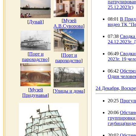
патрулирован
25.12.2023г)
08:01
В Придн
[
Музей
[
Дунай
]
видео ТК "П
А.В.Суворова
]
07:38
Сводка 
24.12.2023г. 
06:49
Сводки 
[
Порт и
[
Порт и
2023г. 19 чел
пароходство
]
пароходство
]
06:42
Обстрел
Один человек
24 Декабря, Воскр
[
Музей
[
Улицы и дома
]
Придунавья
]
20:25
Прогулк
20:06
Обстано
группировки 
гаубица(виде
20:02
Обстано