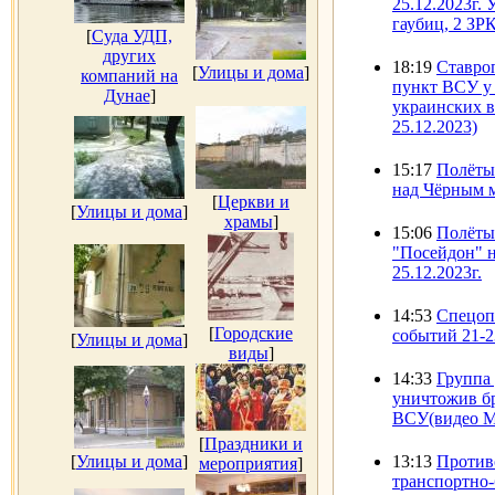
25.12.2023г.
гаубиц, 2 ЗР
[
Суда УДП,
других
18:19
Ставро
[
Улицы и дома
]
компаний на
пункт ВСУ у 
Дунае
]
украинских 
25.12.2023)
15:17
Полёты
над Чёрным м
[
Церкви и
[
Улицы и дома
]
храмы
]
15:06
Полёты
"Посейдон" 
25.12.2023г.
14:53
Спецоп
[
Городские
событий 21-2
[
Улицы и дома
]
виды
]
14:33
Группа
уничтожив б
ВСУ(видео М
[
Праздники и
[
Улицы и дома
]
13:13
Против
мероприятия
]
транспортно-