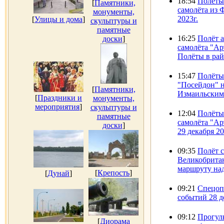
18:54
Полёты
[
Памятники,
самолёта из 
монументы,
2023г.
[
Улицы и дома
]
скульптуры и
памятные
16:25
Полёт 
доски
]
самолёта "Ар
Полёты в рай
15:47
Полёты
"Посейдон" 
[
Памятники,
Измаильским 
[
Праздники и
монументы,
мероприятия
]
скульптуры и
12:04
Полёты
памятные
самолёта "Ар
доски
]
29 декабря 20
09:35
Полёт 
Великобрита
маршруту над
[
Крепость
]
[
Дунай
]
09:21
Спецоп
событий 28 д
09:12
Прогул
[
Диорама