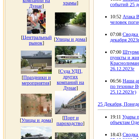
компаний на
храмы
]
событий 25 д
Дунае
]
10:52
Атака 
человек поги
07:08
Сводка 
[
Центральный
[
Улицы и дома
]
декабря 2023г
рынок
]
07:00
Штурмо
пункты и жи
Краснолиман
26.12.2023г
[
Суда УДП,
других
[
Праздники и
06:56
Наша а
компаний на
мероприятия
]
по технике 
Дунае
]
25.12.2023г)
25 Декабря, Понед
19:11
Удары 
[
Порт и
[
Улицы и дома
]
объектам Оде
пароходство
]
18:43
Сводка