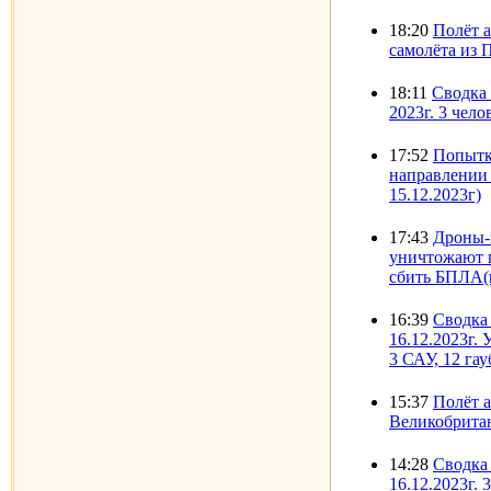
18:20
Полёт 
самолёта из 
18:11
Сводка 
2023г. 3 чело
17:52
Попытк
направлении 
15.12.2023г)
17:43
Дроны-
уничтожают 
сбить БПЛА(в
16:39
Сводка
16.12.2023г.
3 САУ, 12 га
15:37
Полёт а
Великобритан
14:28
Сводка 
16.12.2023г. 