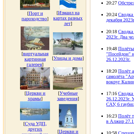
20:27
Обстрел
[
Измаил на
[
Порт и
20:24
Сводка 
картах разных
пароходство
]
декабря 2023г
лет
]
20:18
Сводка 
2023г. Два ч
19:48
Полёты
[
виртуальная
"Посейдон" 
[
Улицы и дома
]
картинная
26.12.2023г.
галерея
]
18:20
Полёт 
самолёта "Ар
вокруг Калин
[
Церкви и
[
Учебные
17:16
Сводка
храмы
]
заведения
]
26.12.2023г. 
САУ, 6 гауби
16:23
Полёт т
в Алжир 27.1
[
Суда УДП,
других
[
Церкви и
10:58
Спецоп