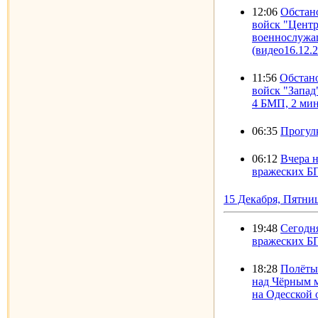
12:06
Обстано
войск "Центр
военнослужащ
(видео16.12.
11:56
Обстано
войск "Запад"
4 БМП, 2 мин
06:35
Прогулк
06:12
Вчера 
вражеских Б
15 Декабря, Пятни
19:48
Сегодн
вражеских Б
18:28
Полёты
над Чёрным 
на Одесской 