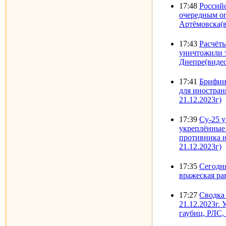
17:48
Россий
очередным о
Артёмовска(в
17:43
Расчёт
уничтожили 
Днепре(видео
17:41
Брифин
для иностра
21.12.2023г)
17:39
Су-25 
укреплённые
противника 
21.12.2023г)
17:35
Сегодн
вражеская ра
17:27
Сводка
21.12.2023г.
гаубиц, РЛС,