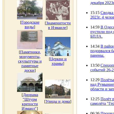
декабря 2023
15:15
Сводка 
2023г. 4 чело
[
Городские
[
Знаменитости
виды
]
14:59
В Одес
в Измаиле
]
пустили под 
БПЛА.
14:34
В район
подорвался б
[
Памятники,
ранены.
монументы,
[
Церкви и
скульптуры и
храмы
]
13:50
Спецоп
памятные
событий 26-2
доски
]
12:29
Полёты
над Румынией
области и за
[
Диорама
12:25
Полёт 
"Штурм
[
Улицы и дома
]
самолёта "Гер
крепости
Измаил"
]
06:36
Прошед