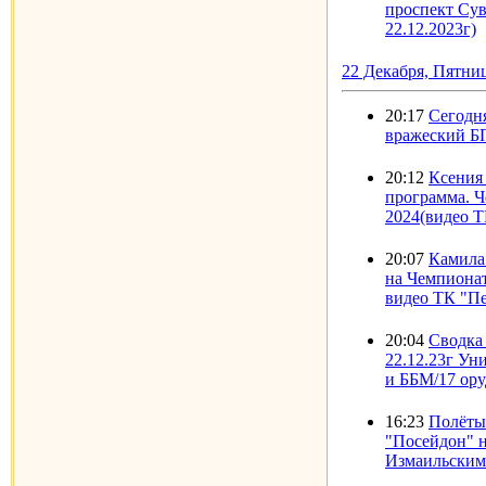
проспект Сув
22.12.2023г)
22 Декабря, Пятни
20:17
Сегодн
вражеский Б
20:12
Ксения
программа. 
2024(видео Т
20:07
Камила
на Чемпионат
видео ТК "Пе
20:04
Сводка
22.12.23г Ун
и ББМ/17 ор
16:23
Полёты
"Посейдон" 
Измаильским 