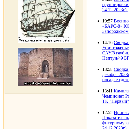
группировки
24.12.2023г).
19:57
Военно
«БАРС-8» ЮВ
Запорожском
14:16
Сводка
Уничтожены:
САУ/8 гауби
Нептун/49 
13:58
Сводка 
декабря 2023
посадке сдет
13:41
Камила
Чемпионат Р
ТК "Первый" 
12:55
Ирина 
Показательны
фигурному к
24.12.2023г)