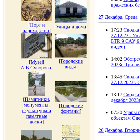
вражеских бе
27 Декабря, Среда
[
Порт и
[
Улицы и дома
]
17:23
Сводка
пароходство
]
27.12.23г. У
БТР, 9 САУ, 
видео)
14:02
Обстрел
[
Городские
[
Музей
2023г. Три ч
виды
]
А.В.Суворова
]
13:45
Сводка 
27.12.2023г.
13:17
Сводка 
[
Памятники,
декабря 2023
монументы,
[
Городские
скульптуры и
фонтаны
]
07:20
Удары 
памятные
объектам Оде
доски
]
26 Декабря, Вторн