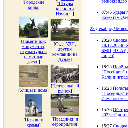
рынок(видео 
[
Городские
"Штурм
виды
]
крепости
07:46
Удары 
Измаил"
]
объектам Оде
28 Декабря, Четвер
20:20
Сводка
[
Памятники,
[
Суда УДП,
28.12.2023г. 
монументы,
других
БМП, 9 САУ,
скульптуры и
компаний на
видео)
памятные
Дунае
]
доски
]
18:28
Полёты
"Посейдон" н
Калининградс
[
Центральный
16:28
Полёты
[
Улицы и дома
]
рынок
]
"Посейдон" 
Измаильского
15:36
Обстре
2023г. Один 
[
Праздники и
[
Церкви и
мероприятия
]
храмы
]
15:27
Сводка 