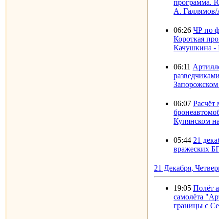
программа. Ю
А. Галлямов/
06:26
ЧР по 
Короткая про
Качушкина - 
06:11
Артилл
разведчикам
Запорожском
06:07
Расчёт
бронеавтомо
Купянском н
05:44
21 дека
вражеских Б
21 Декабря, Четвер
19:05
Полёт 
самолёта "Ар
границы с Се