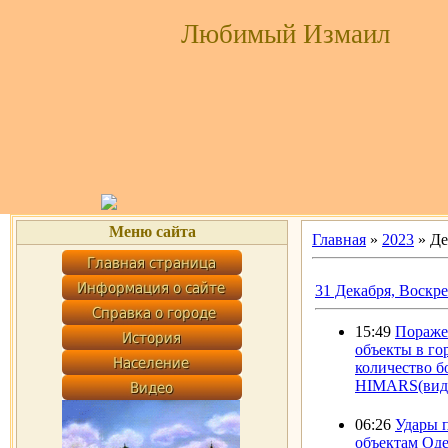
Любимый Измаил
Меню сайта
Главная
»
2023
»
Де
31 Декабря, Воскр
15:49
Пораже
объекты в го
количество б
HIMARS(вид
06:26
Удары 
объектам Оде