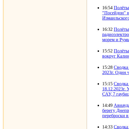
16:54
Полёты
"Посейдон" 
Измаильского
16:32
Полёты
радиоэлектр
морем и Румы
15:52
Полёты
вокруг Калин
15:28
Сводка 
2023г. Один 
15:15
Сводка
18.12.2023г. 
САУ, 7 гауби
14:49
Авиауд
берегу Днепр
переброски в
14:33
Сводка 