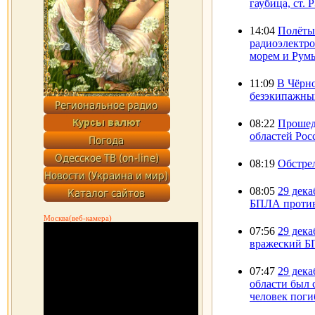
гаубица, ст. 
14:04
Полёты
радиоэлектр
морем и Румы
11:09
В Чёрн
безэкипажный
08:22
Прошед
областей Рос
08:19
Обстрел
08:05
29 дека
БПЛА противн
Москва(веб-камера)
07:56
29 дека
вражеский Б
07:47
29 дека
области был
человек поги