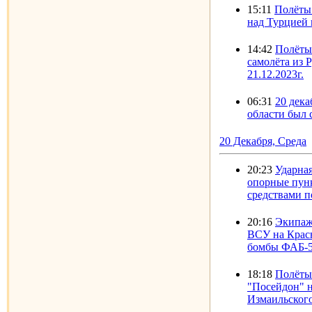
15:11
Полёты 
над Турцией 
14:42
Полёты
самолёта из 
21.12.2023г.
06:31
20 дека
области был
20 Декабря, Среда
20:23
Ударна
опорные пун
средствами п
20:16
Экипаж
ВСУ на Крас
бомбы ФАБ-5
18:18
Полёты
"Посейдон" 
Измаильского