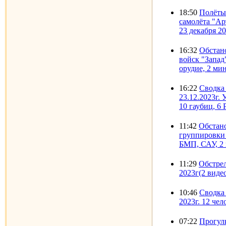
18:50
Полёты
самолёта "Ар
23 декабря 20
16:32
Обстано
войск "Запад
орудие, 2 ми
16:22
Сводка
23.12.2023г.
10 гаубиц, 6
11:42
Обстано
группировки
БМП, САУ, 2 
11:29
Обстрел
2023г(2 виде
10:46
Сводка 
2023г. 12 чел
07:22
Прогулк