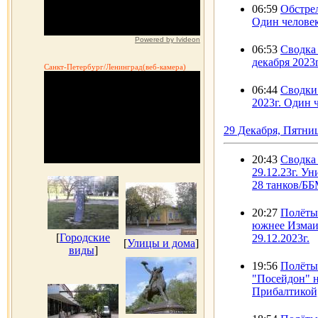
06:59
Обстрел
Один человек
Powered by Ivideon
06:53
Сводка 
декабря 2023
Санкт-Петербург/Ленинград(веб-камера)
06:44
Сводки 
2023г. Один 
29 Декабря, Пятни
20:43
Сводка
29.12.23г. У
28 танков/ББ
20:27
Полёты
южнее Измаил
[
Городские
29.12.2023г.
[
Улицы и дома
]
виды
]
19:56
Полёты
"Посейдон" 
Прибалтикой,