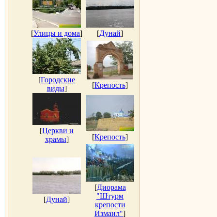
[
Улицы и дома
]
[
Дунай
]
[
Городские
[
Крепость
]
виды
]
[
Церкви и
[
Крепость
]
храмы
]
[
Диорама
"Штурм
[
Дунай
]
крепости
Измаил"
]