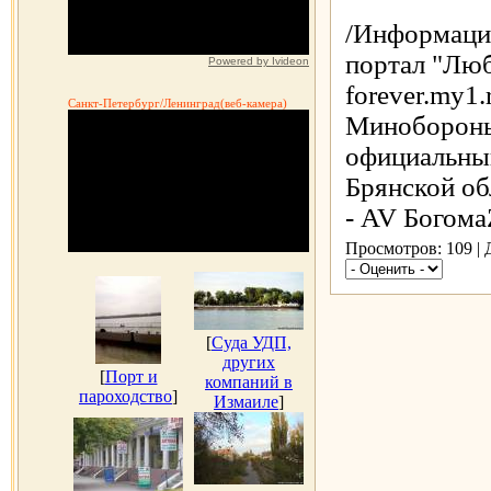
/Информаци
портал "Люб
Powered by Ivideon
forever.my1.
Санкт-Петербург/Ленинград(веб-камера)
Минобороны 
официальный
Брянской об
- AV Богома
Просмотров: 109 |
[
Суда УДП,
других
[
Порт и
компаний в
пароходство
]
Измаиле
]