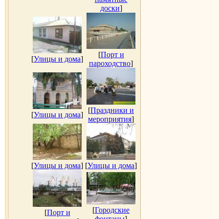
доски
]
[
Порт и
[
Улицы и дома
]
пароходство
]
[
Праздники и
[
Улицы и дома
]
мероприятия
]
[
Улицы и дома
]
[
Улицы и дома
]
[
Городские
[
Порт и
фонтаны
]