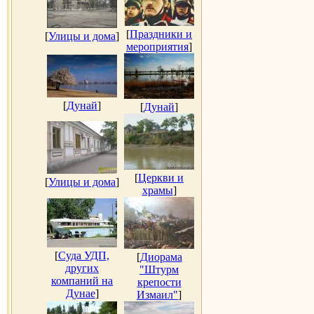
[
Праздники и
[
Улицы и дома
]
мероприятия
]
[
Дунай
]
[
Дунай
]
[
Церкви и
[
Улицы и дома
]
храмы
]
[
Суда УДП,
[
Диорама
других
"Штурм
компаний на
крепости
Дунае
]
Измаил"
]