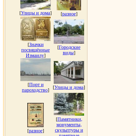
[
Улицы и дома
]
[
разное
]
[
Значки
[
Городские
посвящённые
виды
]
Измаилу
]
[
Порт и
[
Улицы и дома
]
пароходство
]
[
Памятники,
монументы,
скульптуры и
[
разное
]
памятные