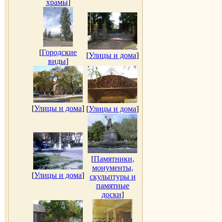
храмы
]
[
Городские
[
Улицы и дома
]
виды
]
[
Улицы и дома
]
[
Улицы и дома
]
[
Памятники,
монументы,
[
Улицы и дома
]
скульптуры и
памятные
доски
]