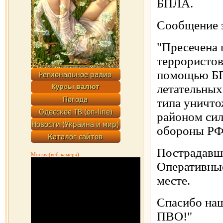
БПЛА.
Сообщение з
"Пресечена 
террористов
помощью БП
летательных
типа уничт
районом си
обороны РФ
Пострадавши
Москва(веб-камера)
Оперативны
месте.
Спасибо на
ПВО!"