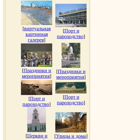
[
виртуальная
[
Порт и
картинная
пароходство
]
галерея
]
[
Праздники и
[
Праздники и
мероприятия
]
мероприятия
]
[
Порт и
[
Порт и
пароходство
]
пароходство
]
[
Церкви и
[
Улицы и дома
]