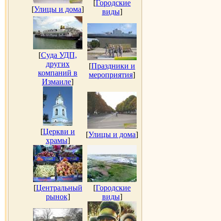
[
Городские
[
Улицы и дома
]
виды
]
[
Суда УДП,
других
[
Праздники и
компаний в
мероприятия
]
Измаиле
]
[
Церкви и
[
Улицы и дома
]
храмы
]
[
Центральный
[
Городские
рынок
]
виды
]