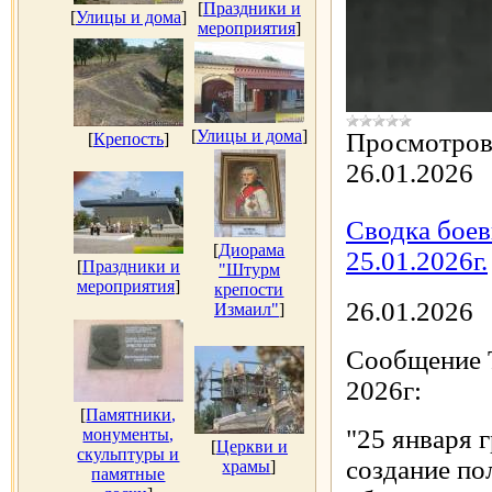
[
Праздники и
[
Улицы и дома
]
мероприятия
]
[
Улицы и дома
]
Просмотров
[
Крепость
]
26.01.2026
Сводка боев
[
Диорама
25.01.2026г.
[
Праздники и
"Штурм
мероприятия
]
крепости
26.01.2026
Измаил"
]
Сообщение Т
2026г:
[
Памятники,
"25 января 
монументы,
[
Церкви и
скульптуры и
создание по
храмы
]
памятные