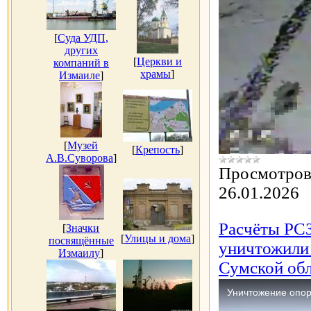
[
Суда УДП,
других
[
Церкви и
компаний в
храмы
]
Измаиле
]
[
Музей
[
Крепость
]
А.В.Суворова
]
Просмотров
26.01.2026
Расчёты РС
[
Значки
[
Улицы и дома
]
посвящённые
уничтожили
Измаилу
]
Сумской обл