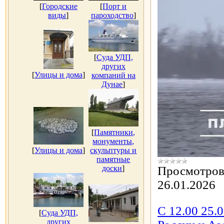
[
Городские
[
Порт и
виды
]
пароходство
]
[
Суда УДП,
других
[
Улицы и дома
]
компаний на
Дунае
]
[
Памятники,
монументы,
[
Улицы и дома
]
скульптуры и
памятные
доски
]
Просмотров
26.01.2026
С 12.00 25.0
[
Суда УДП,
других