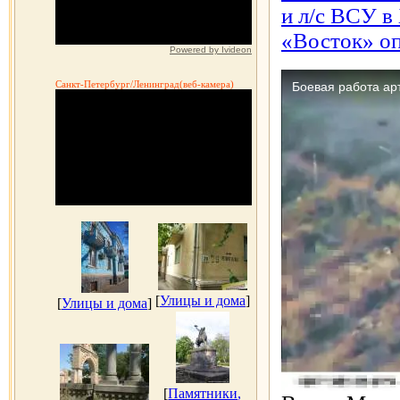
и л/с ВСУ в
«Восток» оп
Powered by Ivideon
Санкт-Петербург/Ленинград(веб-камера)
[
Улицы и дома
]
[
Улицы и дома
]
[
Памятники,