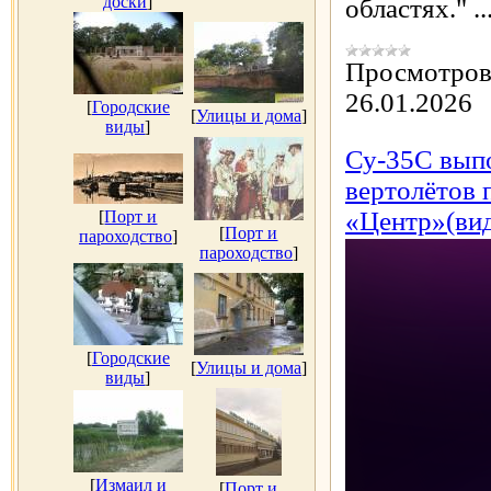
доски
]
областях."
..
Просмотров
26.01.2026
[
Городские
[
Улицы и дома
]
виды
]
Су-35С вып
вертолётов 
«Центр»(ви
[
Порт и
[
Порт и
пароходство
]
пароходство
]
[
Городские
[
Улицы и дома
]
виды
]
[
Измаил и
[
Порт и