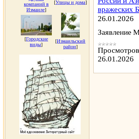
России и Аз
[
Улицы и дома
]
компаний в
вражеских 
Измаиле
]
26.01.2026
Заявление 
[
Городские
[
Измаильский
виды
]
район
]
Просмотров
26.01.2026