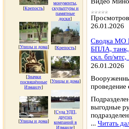
Видео Мино
монументы,
[
Крепость
]
скульптуры и
памятные
Просмотров
доски
]
26.01.2026
Сводка МО Р
[
Улицы и дома
]
БПЛА, танк, 
[
Крепость
]
скл. бп/мтс,
26.01.2026
[
Значки
Вооруженны
[
Улицы и дома
]
посвящённые
проведение 
Измаилу
]
Подразделен
выгодные ру
[
Суда УДП,
подразделен
других
[
Улицы и дома
]
...
Читать да
компаний в
Измаиле
]