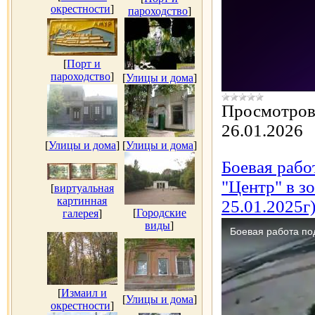
окрестности
]
пароходство
]
[
Порт и
пароходство
]
[
Улицы и дома
]
Просмотров
26.01.2026
[
Улицы и дома
]
[
Улицы и дома
]
Боевая рабо
"Центр" в 
[
виртуальная
картинная
25.01.2025г
[
Городские
галерея
]
виды
]
[
Измаил и
[
Улицы и дома
]
окрестности
]