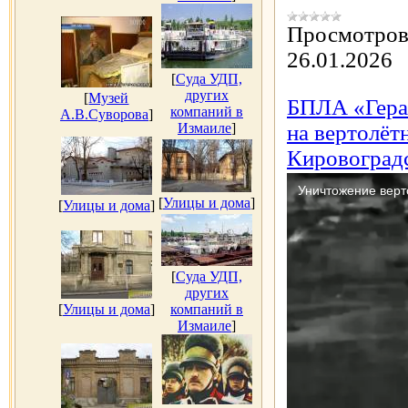
Просмотров
26.01.2026
[
Суда УДП,
других
[
Музей
БПЛА «Гера
компаний в
А.В.Суворова
]
Измаиле
]
на вертолёт
Кировоградс
[
Улицы и дома
]
[
Улицы и дома
]
[
Суда УДП,
других
[
Улицы и дома
]
компаний в
Измаиле
]