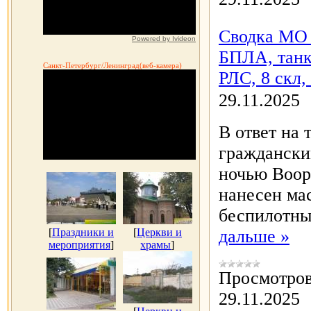
Сводка МО 
Powered by Ivideon
БПЛА, танк,
Санкт-Петербург/Ленинград(веб-камера)
РЛС, 8 скл,
29.11.2025
В ответ на
граждански
ночью Воо
нанесен ма
беспилотны
[
Праздники и
[
Церкви и
дальше »
мероприятия
]
храмы
]
Просмотров
29.11.2025