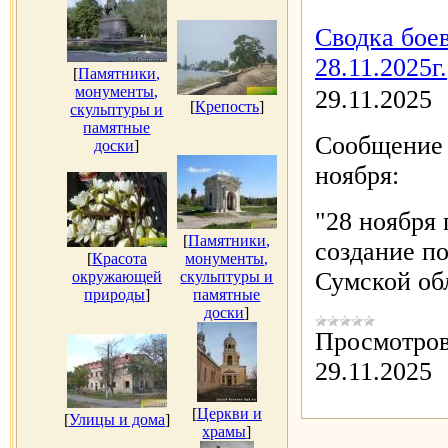
Сводка бое
28.11.2025г.
[
Памятники,
монументы,
29.11.2025
[
Крепость
]
скульптуры и
памятные
Сообщение 
доски
]
ноября:
"28 ноября
[
Памятники,
создание п
[
Красота
монументы,
Сумской об
окружающей
скульптуры и
природы
]
памятные
доски
]
Просмотров
29.11.2025
[
Церкви и
[
Улицы и дома
]
храмы
]