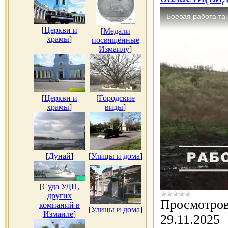
[
Церкви и
[
Медали
храмы
]
посвящённые
Измаилу
]
[
Церкви и
[
Городские
храмы
]
виды
]
[
Дунай
]
[
Улицы и дома
]
[
Суда УДП,
других
Просмотров
компаний в
[
Улицы и дома
]
Измаиле
]
29.11.2025