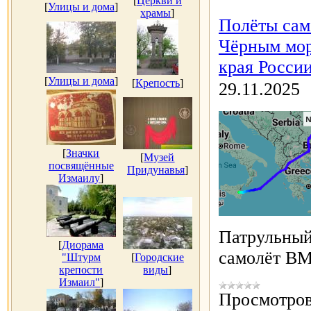
[
Церкви и
[
Улицы и дома
]
храмы
]
Полёты сам
Чёрным мор
края России
[
Улицы и дома
]
[
Крепость
]
29.11.2025
[
Значки
[
Музей
посвящённые
Придунавья
]
Измаилу
]
Патрульный
[
Диорама
самолёт 
"Штурм
[
Городские
крепости
виды
]
Измаил"
]
Просмотров