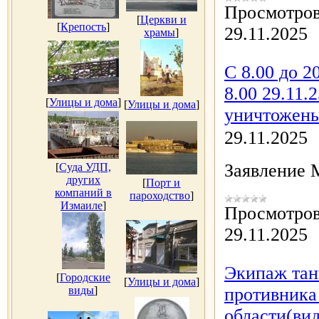
Просмотров
[
Церкви и
[
Крепость
]
29.11.2025
храмы
]
С 8.00 до 2
8.00 29.11.
[
Улицы и дома
]
[
Улицы и дома
]
уничтожены
29.11.2025
Заявление
[
Суда УДП,
других
[
Порт и
компаний в
пароходство
]
Измаиле
]
Просмотров
29.11.2025
Экипаж тан
[
Городские
[
Улицы и дома
]
виды
]
противника 
области(ви