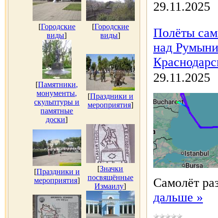
29.11.2025
[
Городские
[
Городские
Полёты сам
виды
]
виды
]
над Румыни
Краснодарск
29.11.2025
[
Памятники,
монументы,
[
Праздники и
скульптуры и
мероприятия
]
памятные
доски
]
[
Значки
[
Праздники и
посвящённые
Самолёт ра
мероприятия
]
Измаилу
]
дальше »