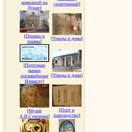
компаний на
спортивный
]
Дунае
]
[
Церкви и
[
Улицы и дома
]
храмы
]
[
Почтовые
марки
[
Улицы и дома
]
посвящённые
Измаилу
]
[
Порт и
[
Музей
пароходство
]
А.В.Суворова
]