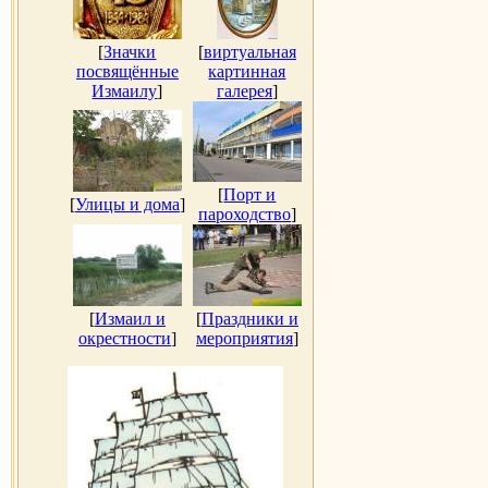
[
Значки
[
виртуальная
посвящённые
картинная
Измаилу
]
галерея
]
[
Порт и
[
Улицы и дома
]
пароходство
]
[
Измаил и
[
Праздники и
окрестности
]
мероприятия
]