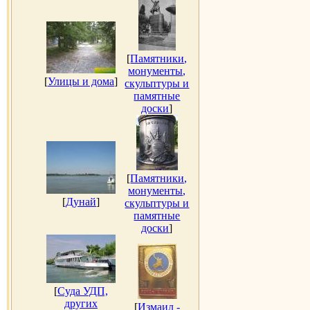
[
Памятники,
монументы,
[
Улицы и дома
]
скульптуры и
памятные
доски
]
[
Памятники,
монументы,
[
Дунай
]
скульптуры и
памятные
доски
]
[
Суда УДП,
других
[
Измаил -