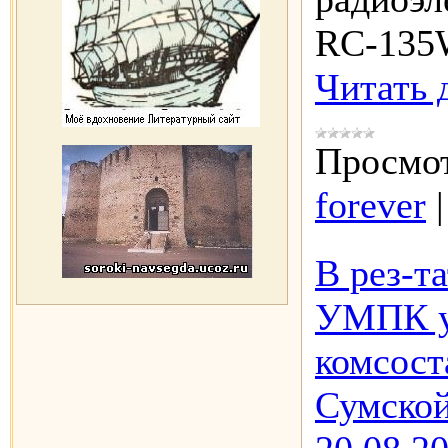
RC-135W
Читать 
Просмот
forever
В рез-т
УМПК у
комсост
Сумской