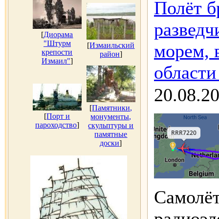
Полёт б
разведч
[
Диорама
"Штурм
морем, 
[
Измаильский
крепости
район
]
Измаил"
]
области
20.08.2
[
Памятники,
[
Порт и
монументы,
пароходство
]
скульптуры и
памятные
доски
]
Самолёт
радиоэл