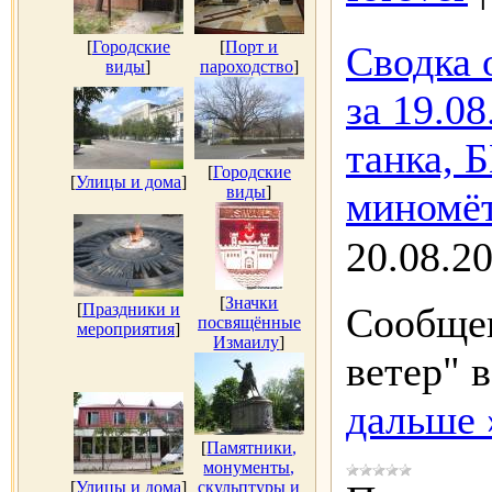
[
Городские
[
Порт и
Сводка 
виды
]
пароходство
]
за 19.08
танка, 
[
Городские
[
Улицы и дома
]
виды
]
миномёт
20.08.2
[
Значки
[
Праздники и
Сообщен
посвящённые
мероприятия
]
Измаилу
]
ветер" в
дальше 
[
Памятники,
монументы,
[
Улицы и дома
]
скульптуры и