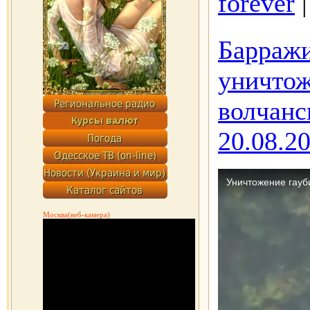
forever
Барраж
уничтож
волчанс
20.08.2
Москва(веб-камера)