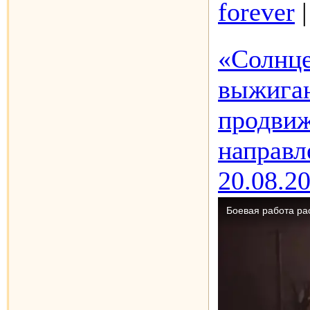
forever
«Солнце
выжигаю
продвиж
направ
20.08.2