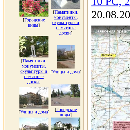
10 РС, 
20.08.2
[
Памятники,
монументы,
[
Городские
скульптуры и
виды
]
памятные
доски
]
[
Памятники,
монументы,
скульптуры и
[
Улицы и дома
]
памятные
доски
]
[
Городские
[
Улицы и дома
]
виды
]