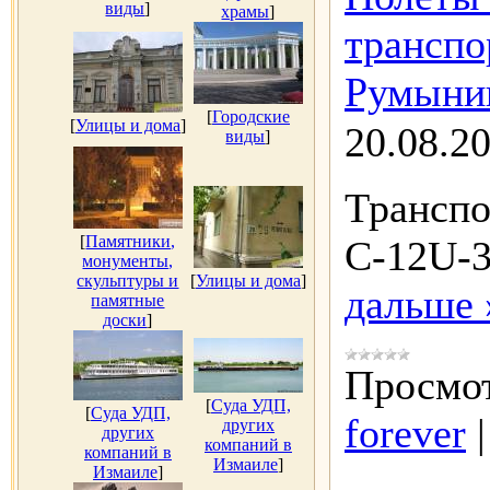
виды
]
храмы
]
транспо
Румынию
[
Городские
[
Улицы и дома
]
20.08.2
виды
]
Трансп
[
Памятники,
C-12U-3
монументы,
скульптуры и
[
Улицы и дома
]
дальше 
памятные
доски
]
Просмот
[
Суда УДП,
[
Суда УДП,
forever
других
других
компаний в
компаний в
Измаиле
]
Измаиле
]