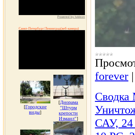
Powered by Ivideon
Санкт-Петербург/Ленинград(веб-камера)
Просмот
forever
Сводка 
[
Диорама
Уничтож
[
Городские
"Штурм
виды
]
крепости
Измаил"
]
САУ, 24