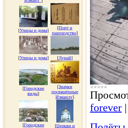
Измаил"
]
[
Порт и
[
Улицы и дома
]
пароходство
]
[
Улицы и дома
]
[
Дунай
]
[
Значки
[
Городские
Просмот
посвящённые
виды
]
Измаилу
]
forever
Полёты 
[
Городские
[
Церкви и