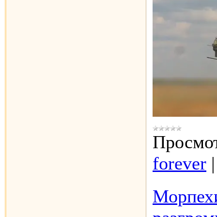
Просмот
forever
Морпехи