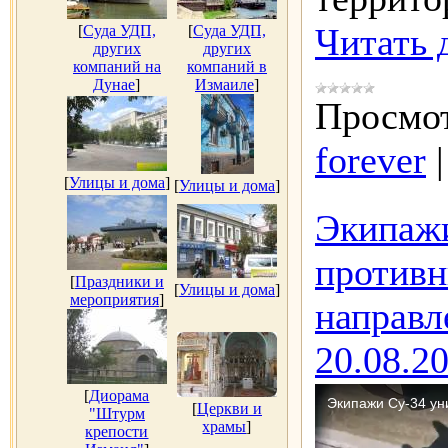
Читать 
[
Суда УДП,
[
Суда УДП,
других
других
компаний на
компаний в
Дунае
]
Измаиле
]
Просмот
forever
[
Улицы и дома
]
[
Улицы и дома
]
Экипаж
противн
[
Праздники и
[
Улицы и дома
]
мероприятия
]
направ
20.08.2
[
Диорама
[
Церкви и
"Штурм
храмы
]
крепости