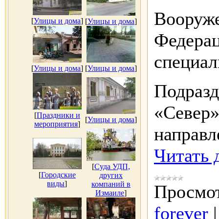
Вооруж
[
Улицы и дома
]
[
Улицы и дома
]
Федерац
специал
[
Улицы и дома
]
[
Улицы и дома
]
Подразд
«Север»
[
Праздники и
[
Улицы и дома
]
мероприятия
]
направл
Читать 
[
Суда УДП,
[
Городские
других
виды
]
компаний в
Просмот
Измаиле
]
forever