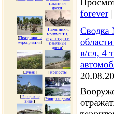
Просмот
памятные
доски
]
forever
Сводка 
[
Памятники,
монументы,
[
Праздники и
скульптуры и
области
мероприятия
]
памятные
доски
]
в/сл, 4
автомоб
[
Дунай
]
[
Крепость
]
20.08.2
Вооруж
[
Городские
[
Улицы и дома
]
отражат
виды
]
террито