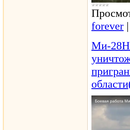
Просмот
forever
Ми-28Н
уничтож
пригран
области