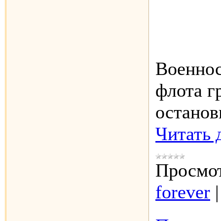
Военно
флота г
останов
Читать 
Просмот
forever