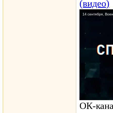
(видео)
OК-кана