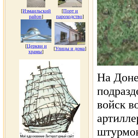
[
Измаильский
[
Порт и
район
]
пароходство
]
[
Церкви и
[
Улицы и дома
]
храмы
]
На Доне
подразд
войск в
артилле
штурмов