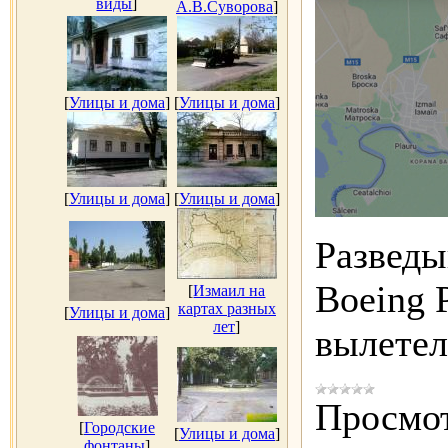
виды
]
А.В.Суворова
]
[
Улицы и дома
]
[
Улицы и дома
]
[
Улицы и дома
]
[
Улицы и дома
]
Развед
Boeing 
[
Измаил на
картах разных
[
Улицы и дома
]
лет
]
вылетел
Просмот
[
Городские
[
Улицы и дома
]
фонтаны
]