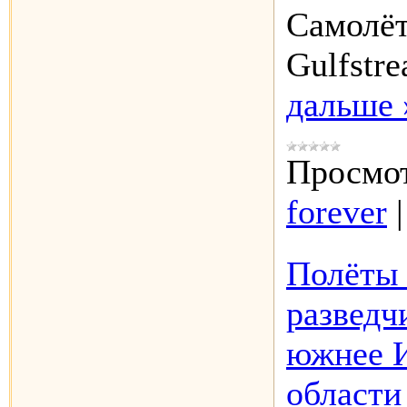
Самолёт
Gulfstr
дальше 
Просмот
forever
Полёты 
разведч
южнее И
области