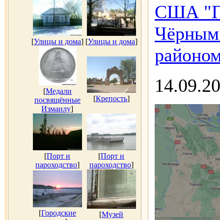
США "П
Чёрным 
[
Улицы и дома
]
[
Улицы и дома
]
районом
14.09.2
[
Медали
[
Крепость
]
посвящённые
Измаилу
]
[
Порт и
[
Порт и
пароходство
]
пароходство
]
[
Городские
[
Музей