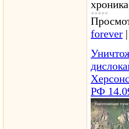
хроника
Просмот
forever
Уничтож
дислока
Херсонс
РФ 14.0