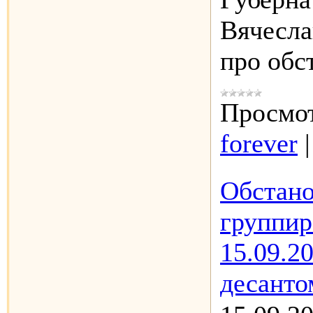
Вячесла
про об
Просмот
forever
Обстано
группир
15.09.2
десанто