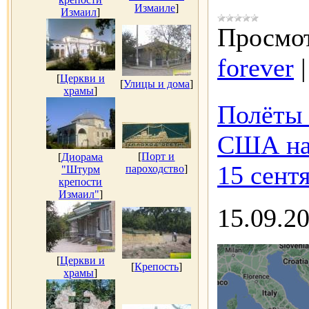
Измаиле
]
Измаил
]
Просмот
forever
[
Церкви и
[
Улицы и дома
]
храмы
]
Полёты 
США на
[
Порт и
[
Диорама
15 сентя
пароходство
]
"Штурм
крепости
Измаил"
]
15.09.2
[
Церкви и
[
Крепость
]
храмы
]