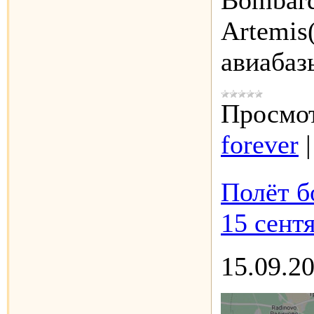
Bombard
Artemis
авиаба
Просмот
forever
Полёт б
15 сентя
15.09.2