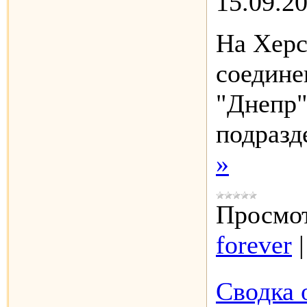
15.09.2
На Херс
соедине
"Днепр"
подраз
»
Просмот
forever
Сводка 