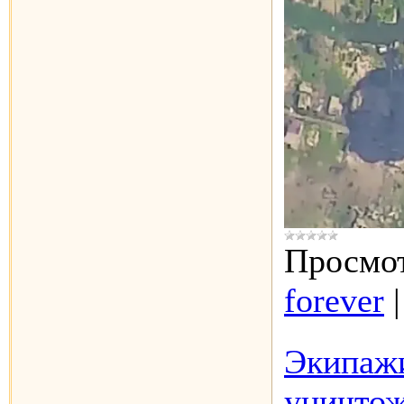
Просмот
forever
Экипаж
уничтож