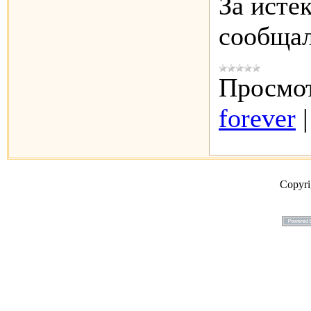
За исте
сообща
Просмот
forever
Copyr