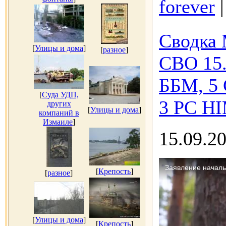
forever
Сводка 
[
Улицы и дома
]
[
разное
]
СВО 15.
ББМ, 5 
[
Суда УДП,
3 РС HI
других
[
Улицы и дома
]
компаний в
Измаиле
]
15.09.2
[
Крепость
]
[
разное
]
[
Улицы и дома
]
[
Крепость
]