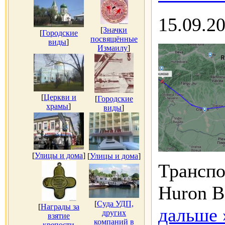
15.09.2
[
Значки
[
Городские
посвящённые
виды
]
Измаилу
]
[
Церкви и
[
Городские
храмы
]
виды
]
[
Улицы и дома
]
[
Улицы и дома
]
Транспо
Huron 
[
Суда УДП,
[
Награды за
дальше 
других
взятие
компаний в
крепости