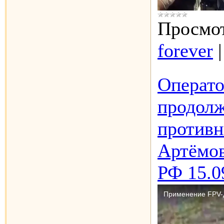
Просмот
forever
Операт
продолж
противн
Артёмов
РФ 15.0