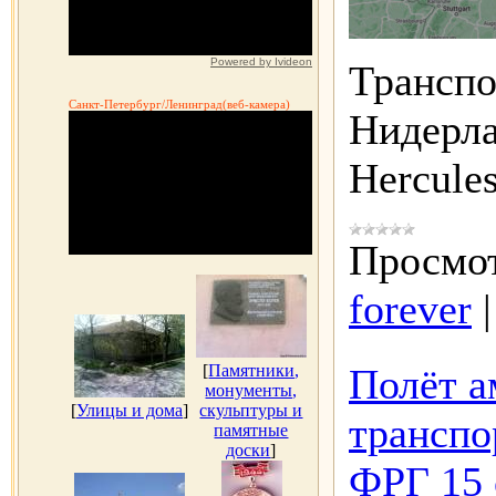
Powered by Ivideon
Трансп
Санкт-Петербург/Ленинград(веб-камера)
Нидерла
Hercule
Просмот
forever
[
Памятники,
Полёт а
монументы,
[
Улицы и дома
]
скульптуры и
транспо
памятные
доски
]
ФРГ 15 