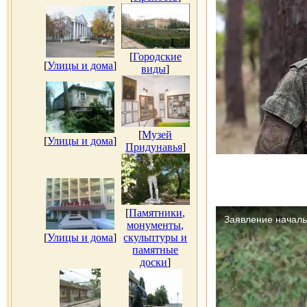
[
Городские
[
Улицы и дома
]
виды
]
[
Музей
[
Улицы и дома
]
Придунавья
]
[
Памятники,
монументы,
[
Улицы и дома
]
скульптуры и
памятные
доски
]