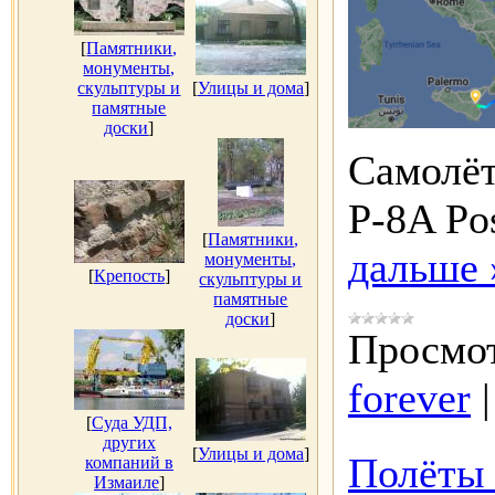
[
Памятники,
монументы,
скульптуры и
[
Улицы и дома
]
памятные
доски
]
Самолё
P-8A Po
[
Памятники,
дальше 
монументы,
[
Крепость
]
скульптуры и
памятные
доски
]
Просмот
forever
[
Суда УДП,
других
[
Улицы и дома
]
Полёты 
компаний в
Измаиле
]