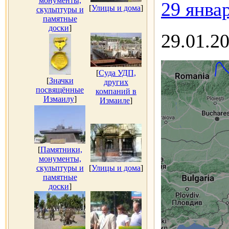
монументы,
29 январ
[
Улицы и дома
]
скульптуры и
памятные
доски
]
29.01.2
[
Суда УДП,
[
Значки
других
посвящённые
компаний в
Измаилу
]
Измаиле
]
[
Памятники,
монументы,
скульптуры и
[
Улицы и дома
]
памятные
доски
]