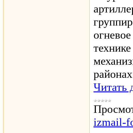
артилле
группир
огневое
технике
механиз
районах
Читать 
Просмот
izmail-f