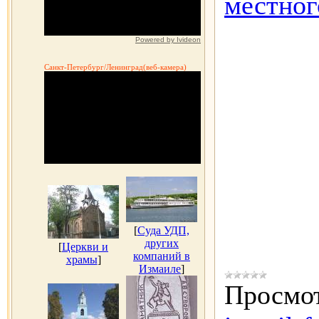
местног
Powered by Ivideon
Санкт-Петербург/Ленинград(веб-камера)
[
Суда УДП,
других
[
Церкви и
компаний в
храмы
]
Измаиле
]
Просмот