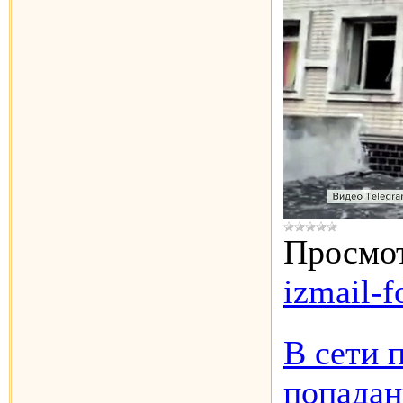
Просмот
izmail-f
В сети 
попадан