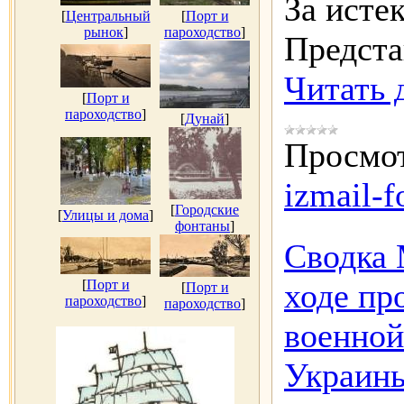
За исте
[
Центральный
[
Порт и
рынок
]
пароходство
]
Предста
Читать 
[
Порт и
пароходство
]
[
Дунай
]
Просмот
izmail-f
[
Городские
[
Улицы и дома
]
фонтаны
]
Сводка 
[
Порт и
ходе пр
[
Порт и
пароходство
]
пароходство
]
военной
Украины