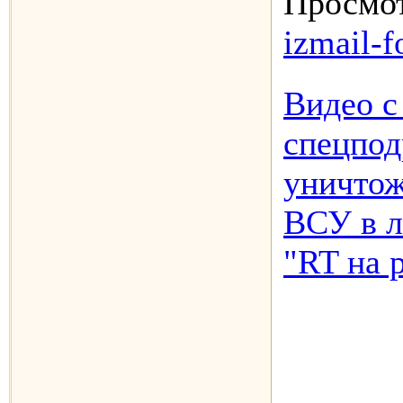
Просмот
izmail-f
Видео с
спецпод
уничтож
ВСУ в л
"RT на 