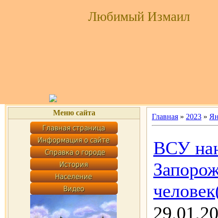
Любимый Измаил
Меню сайта
Главная
»
2023
»
Ян
ВСУ нан
Запорож
человек
29.01.2