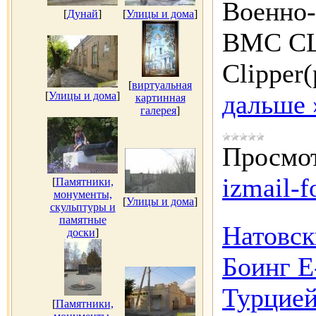
Военно-
[
Дунай
]
[
Улицы и дома
]
ВМС СШ
Clipper
[
виртуальная
[
Улицы и дома
]
дальше 
картинная
галерея
]
Просмот
izmail-f
[
Памятники,
монументы,
[
Улицы и дома
]
скульптуры и
памятные
Натовск
доски
]
Боинг E
Турцией
[
Памятники,