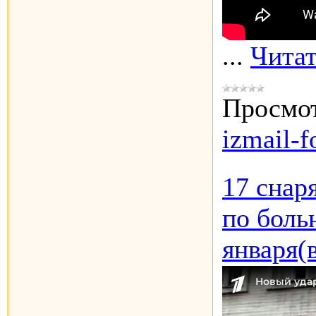
...
Читат
Просмот
izmail-f
17 снар
по боль
января(