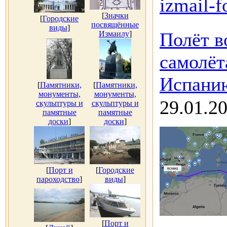
izmail-f
[
Значки
[
Городские
посвящённые
виды
]
Полёт в
Измаилу
]
самолёт
Испанию
[
Памятники,
[
Памятники,
монументы,
монументы,
29.01.2
скульптуры и
скульптуры и
памятные
памятные
доски
]
доски
]
[
Порт и
[
Городские
пароходство
]
виды
]
[
Порт и