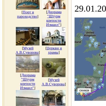
29.01.2
[
Диорама
[
Порт и
"Штурм
пароходство
]
крепости
Измаил"
]
[
Музей
[
Церкви и
А.В.Суворова
]
храмы
]
[
Диорама
"Штурм
[
Музей
крепости
А.В.Суворова
]
Измаил"
]