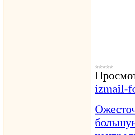
Просмот
izmail-f
Ожесточ
большую