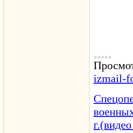
Просмот
izmail-f
Спецопе
военных
г.(виде