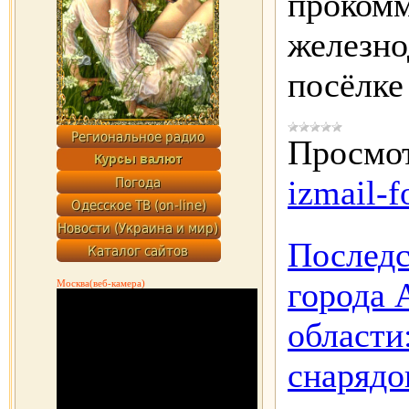
прокомм
железно
посёлк
Просмот
izmail-f
Последс
города 
Москва(веб-камера)
области
снарядо