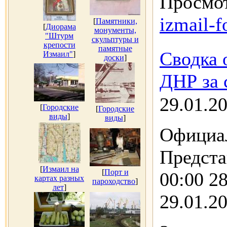
Просмот
izmail-f
[
Памятники,
[
Диорама
монументы,
"Штурм
скульптуры и
крепости
памятные
Сводка 
Измаил"
]
доски
]
ДНР за 
29.01.2
[
Городские
[
Городские
виды
]
виды
]
Официал
Предста
[
Измаил на
[
Порт и
00:00 28
картах разных
пароходство
]
лет
]
29.01.20