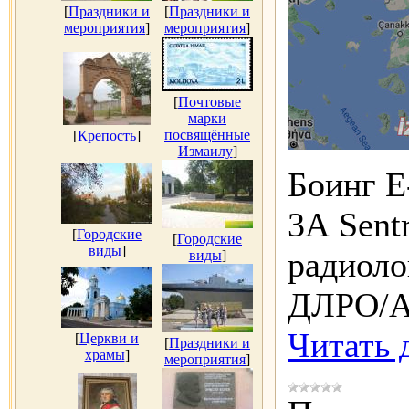
[
Праздники и
[
Праздники и
мероприятия
]
мероприятия
]
[
Почтовые
марки
посвящённые
[
Крепость
]
Измаилу
]
Боинг E
3А Sent
[
Городские
[
Городские
виды
]
радиоло
виды
]
ДЛРО/А
Читать 
[
Церкви и
[
Праздники и
храмы
]
мероприятия
]