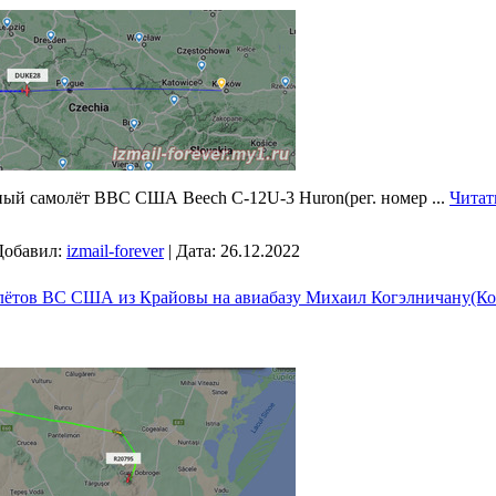
ный самолёт ВВС США Beech C-12U-3 Huron(рег. номер
...
Читат
Добавил:
izmail-forever
|
Дата:
26.12.2022
олётов ВС США из Крайовы на авиабазу Михаил Когэлничану(Ко