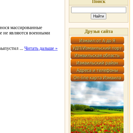
Поиск
анося массированные
Друзья сайта
ые не являются военными
 выпустил
...
Читать дальше »