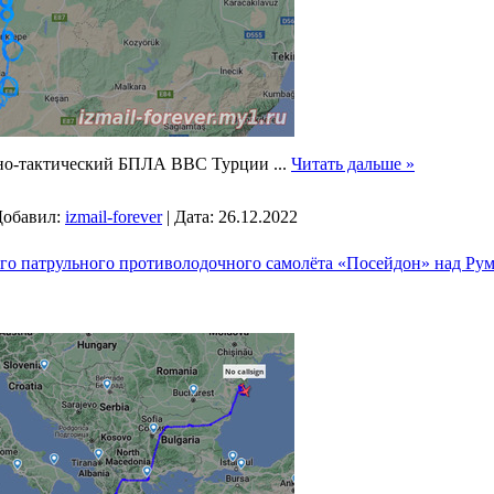
но-тактический БПЛА ВВС Турции
...
Читать дальше »
обавил:
izmail-forever
|
Дата:
26.12.2022
го патрульного противолодочного самолёта «Посейдон» над Р