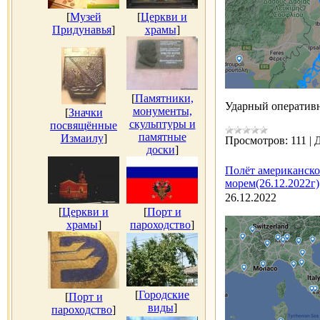
[
Музей
[
Церкви и
Придунавья
]
храмы
]
[
Памятники,
Ударный оператив
монументы,
[
Значки
скульптуры и
посвящённые
памятные
Измаилу
]
Просмотров:
111
|
Д
доски
]
Полёт американско
морем(26.12.2022г)
26.12.2022
[
Церкви и
[
Порт и
храмы
]
пароходство
]
[
Городские
[
Порт и
виды
]
пароходство
]