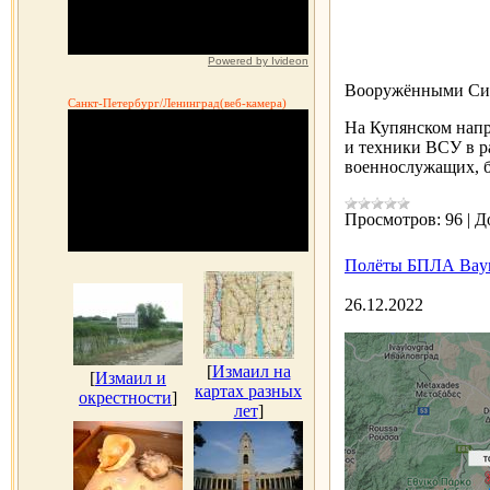
Powered by Ivideon
Вооружёнными Сил
Санкт-Петербург/Ленинград(веб-камера)
На Купянском напр
и техники ВСУ в р
военнослужащих, 
Просмотров:
96
|
Д
Полёты БПЛА Bayra
26.12.2022
[
Измаил на
[
Измаил и
картах разных
окрестности
]
лет
]