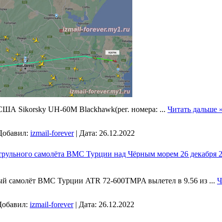
США Sikorsky UH-60M Blackhawk(рег. номера:
...
Читать дальше 
Добавил:
izmail-forever
|
Дата:
26.12.2022
трульного самолёта ВМС Турции над Чёрным морем 26 декабря 2
ый самолёт ВМС Турции ATR 72-600TMPA вылетел в 9.56 из
...
Ч
Добавил:
izmail-forever
|
Дата:
26.12.2022