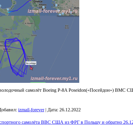
володочный самолёт Boeing P-8A Poseidon(«Посейдон») ВМС С
Добавил:
izmail-forever
|
Дата:
26.12.2022
спортного самолёта ВВС США из ФРГ в Польшу и обратно 26.12