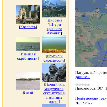
[
Диорама
"Штурм
[
Крепость
]
крепости
Измаил"
]
[
Измаил и
[
Измаил и
окрестности
]
окрестности
]
Патрульный проти
дальше »
[
Памятники,
Просмотров:
107
|
монументы,
[
Дунай
]
скульптуры и
памятные
Полёт военно-тран
доски
]
26.12.2022