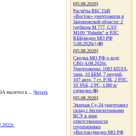
[05.08.2026]
Расчёты ВБС ГрВ
«Восток» уничтожили в
Запорожской области: 2
гаубицы M 777, САУ
M109 "Paladin" и РЛС
КББ(видео МО РФ
5.08.2026г)
(
0
)
[05.08.2026]
Сводка МО РФ о ходе
СВО 4.08.2026г.
Уничтожены: 1083 БПЛА,
танк, 10 ББМ, 7 орудий,
107 авто, 7 ст. РЭБ, 2 РЛС,
10 УАБ, 2 РС, 1380 в/
сл(видео
(
0
)
ША вылетел в
...
Читать
[05.08.2026]
Экипаж Су-34 уничтожил
склад с беспилотниками
ВСУ в зоне
ответственности
.2022г.
группировки
«Восток»(видео МО РФ