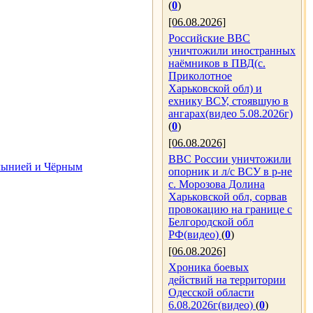
(
0
)
[06.08.2026]
Российские ВВС
уничтожили иностранных
наёмников в ПВД(с.
Приколотное
Харьковской обл) и
ехнику ВСУ, стоявшую в
ангарах(видео 5.08.2026г)
(
0
)
[06.08.2026]
ВВС России уничтожили
умынией и Чёрным
опорник и л/с ВСУ в р-не
с. Морозова Долина
Харьковской обл, сорвав
провокацию на границе с
Белгородской обл
РФ(видео)
(
0
)
[06.08.2026]
Хроника боевых
действий на территории
Одесской области
6.08.2026г(видео)
(
0
)