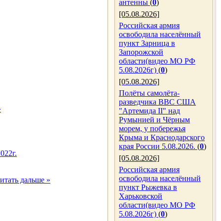
антенны
(
0
)
[05.08.2026]
Российская армия
освободила населённый
пункт Зарница в
Запорожской
области(видео МО РФ
5.08.2026г)
(
0
)
[05.08.2026]
Полёты самолёта-
разведчика ВВС США
»
"Артемида II" над
Румынией и Чёрным
морем, у побережья
Крыма и Краснодарского
края России 5.08.2026.
(
0
)
022г.
[05.08.2026]
Российская армия
освободила населённый
итать дальше »
пункт Рыжевка в
Харьковской
области(видео МО РФ
5.08.2026г)
(
0
)