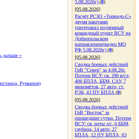
5.08.2026г)
(
0
)
[05.08.2026]
Расчёт РСЗО «Торнадо-С»
двумя ракетами
уничтожил подземный
командный пункт ВСУ на
Добропольском
направлении(видео МО
РФ 5.08.2026г)
(
0
)
ь дальше »
[05.08.2026]
Сводка боевых действий
ГрВ "Север" за 4.08.26г.
Потери ВСУ: св. 290 в/сл,
406 БПЛА, ББМ, САУ, 7
нстанца, Румыния)
миномётов, 27 авто, ст.
РЭБ, 43 ПУ БПЛА
(
0
)
[05.08.2026]
Сводка боевых действий
ГрВ "Восток" за
прошедшие сутки. Потери
ВСУ: св. роты л/с, 6 ББМ,
гаубица, 14 авто, 27
БПЛА, 12 ПУ БПЛА, 63