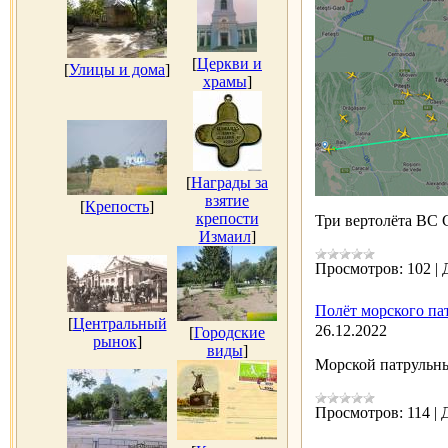
[
Церкви и
[
Улицы и дома
]
храмы
]
[
Награды за
взятие
[
Крепость
]
крепости
Три вертолёта ВС 
Измаил
]
Просмотров:
102
|
Полёт морского па
[
Центральный
26.12.2022
[
Городские
рынок
]
виды
]
Морской патрульн
Просмотров:
114
|