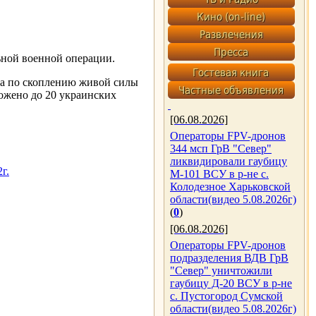
ной военной операции.
ра по скоплению живой силы
ожено до 20 украинских
[06.08.2026]
Операторы FPV-дронов
344 мсп ГрВ "Север"
ликвидировали гаубицу
г.
М-101 ВСУ в р-не с.
Колодезное Харьковской
области(видео 5.08.2026г)
(
0
)
[06.08.2026]
Операторы FPV-дронов
подразделения ВДВ ГрВ
"Север" уничтожили
гаубицу Д-20 ВСУ в р-не
с. Пустогород Сумской
области(видео 5.08.2026г)