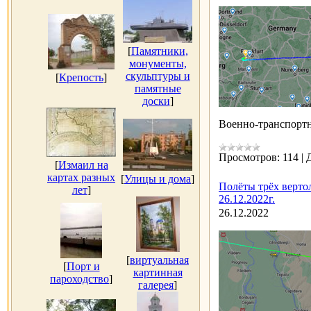
[
Памятники,
монументы,
скульптуры и
[
Крепость
]
памятные
доски
]
Военно-транспорт
Просмотров:
114
|
[
Измаил на
картах разных
[
Улицы и дома
]
Полёты трёх верт
лет
]
26.12.2022г.
26.12.2022
[
виртуальная
[
Порт и
картинная
пароходство
]
галерея
]