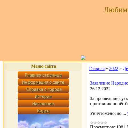
Любим
Меню сайта
Главная
»
2022
»
Де
Заявление Народно
26.12.2022
За прошедшие сутк
противник понёс б
Уничтожено: до
...
Просмотров:
108
|