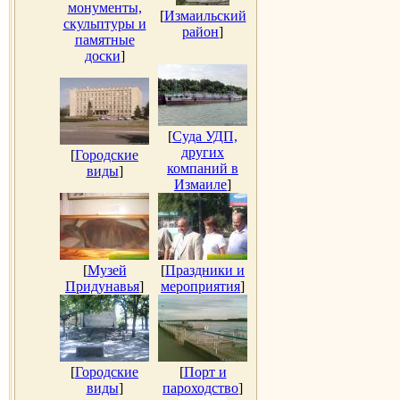
монументы,
[
Измаильский
скульптуры и
район
]
памятные
доски
]
[
Суда УДП,
других
[
Городские
компаний в
виды
]
Измаиле
]
[
Музей
[
Праздники и
Придунавья
]
мероприятия
]
[
Городские
[
Порт и
виды
]
пароходство
]