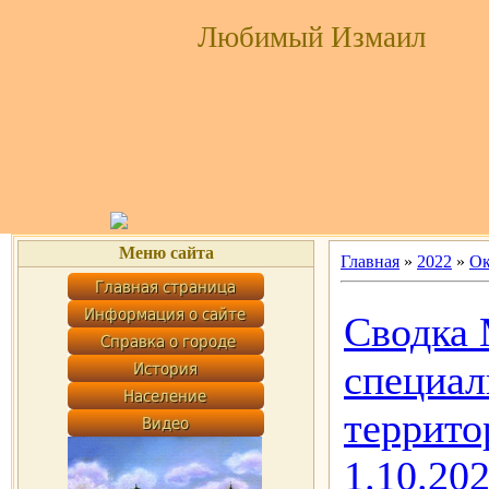
Любимый Измаил
Меню сайта
Главная
»
2022
»
Ок
Сводка 
специал
террито
1.10.20