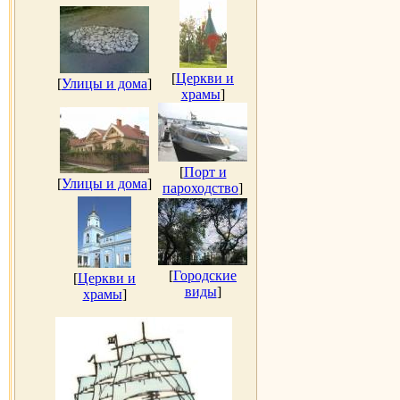
[
Церкви и
[
Улицы и дома
]
храмы
]
[
Порт и
[
Улицы и дома
]
пароходство
]
[
Городские
[
Церкви и
виды
]
храмы
]