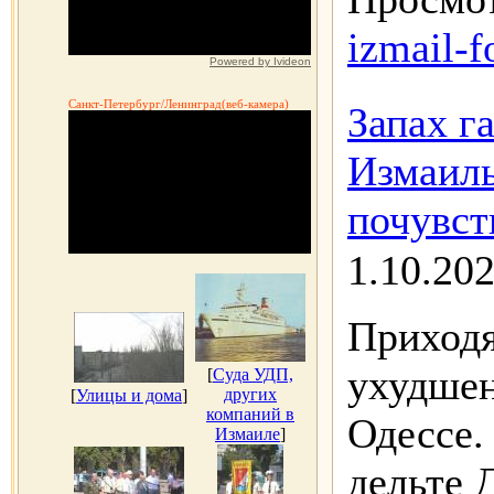
izmail-f
Powered by Ivideon
Санкт-Петербург/Ленинград(веб-камера)
Запах г
Измаиль
почувст
1.10.20
Приходя
ухудшен
[
Суда УДП,
других
[
Улицы и дома
]
компаний в
Одессе.
Измаиле
]
дельте 