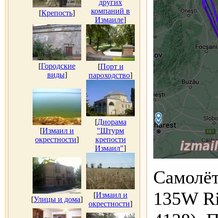
других
компаний в
[
Крепость
]
Измаиле
]
[
Городские
[
Порт и
виды
]
пароходство
]
[
Диорама
[
Измаил и
"Штурм
окрестности
]
крепости
Измаил"
]
Самолёт
135W Ri
[
Измаил и
[
Улицы и дома
]
окрестности
]