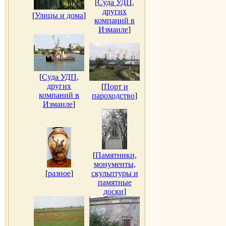
[
Суда УДП,
других
[
Улицы и дома
]
компаний в
Измаиле
]
[
Суда УДП,
других
[
Порт и
компаний в
пароходство
]
Измаиле
]
[
Памятники,
монументы,
[
разное
]
скульптуры и
памятные
доски
]