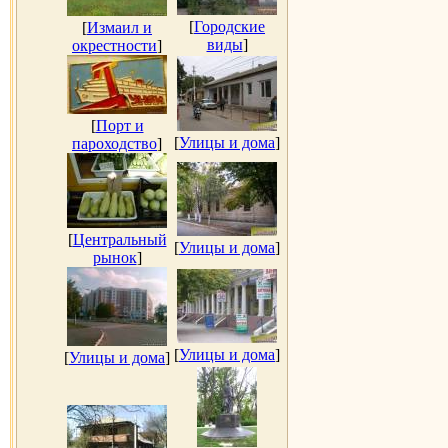
[
Городские
[
Измаил и
виды
]
окрестности
]
[
Порт и
[
Улицы и дома
]
пароходство
]
[
Центральный
[
Улицы и дома
]
рынок
]
[
Улицы и дома
]
[
Улицы и дома
]