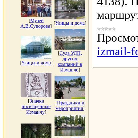
4138). 
маршру
[
Музей
[
Улицы и дома
]
А.В.Суворова
]
Просмот
izmail-f
[
Суда УДП,
других
[
Улицы и дома
]
компаний в
Измаиле
]
[
Значки
[
Праздники и
посвящённые
мероприятия
]
Измаилу
]