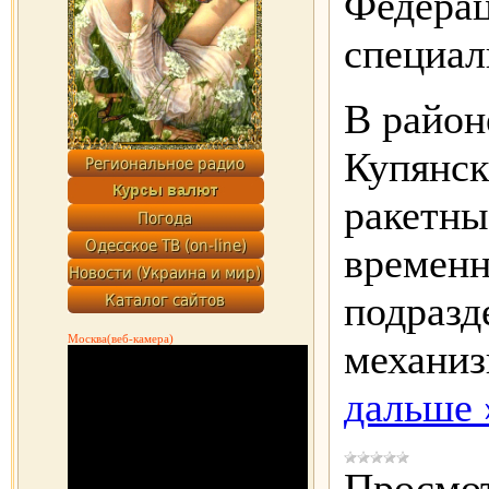
Федера
специал
В район
Купянск
ракетны
временн
подразд
Москва(веб-камера)
механи
дальше 
Просмот