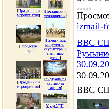
[
Праздники и
[
Праздники и
Просмот
мероприятия
]
мероприятия
]
izmail-f
ВВС СШ
[
Памятники,
монументы,
[
Городские
скульптуры и
Румыни
виды
]
памятные
доски
]
30.09.20
30.09.2
[
виртуальная
[
Праздники и
картинная
мероприятия
]
ВВС С
галерея
]
[
Суда УДП,