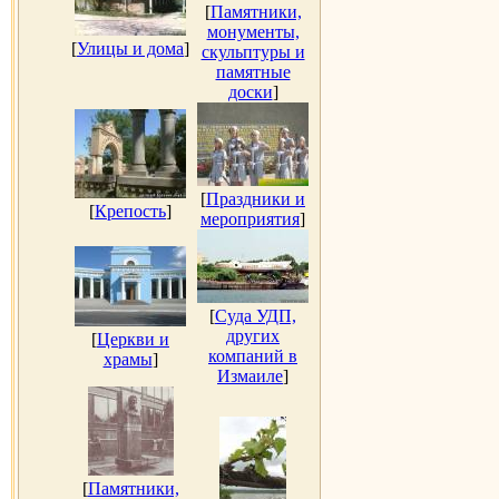
[
Памятники,
монументы,
[
Улицы и дома
]
скульптуры и
памятные
доски
]
[
Праздники и
[
Крепость
]
мероприятия
]
[
Суда УДП,
других
[
Церкви и
компаний в
храмы
]
Измаиле
]
[
Памятники,