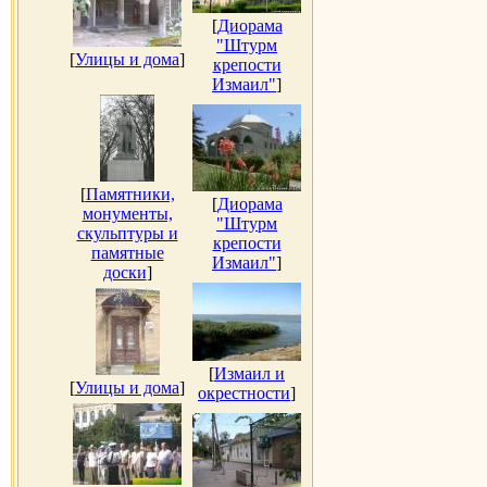
[
Диорама
"Штурм
[
Улицы и дома
]
крепости
Измаил"
]
[
Памятники,
[
Диорама
монументы,
"Штурм
скульптуры и
крепости
памятные
Измаил"
]
доски
]
[
Измаил и
[
Улицы и дома
]
окрестности
]