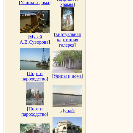
[
Улицы и дома
]
храмы
]
[
виртуальная
[
Музей
картинная
А.В.Суворова
]
галерея
]
[
Порт и
[
Улицы и дома
]
пароходство
]
[
Порт и
[
Дунай
]
пароходство
]