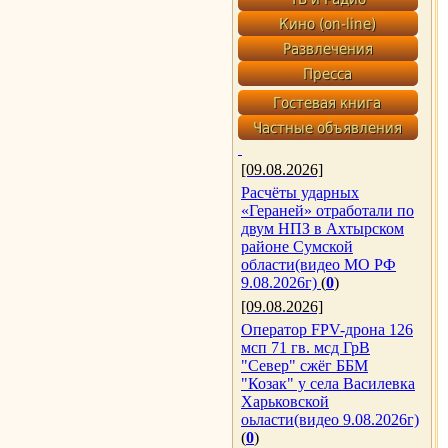
[09.08.2026]
Расчёты ударных
«Гераней» отработали по
двум НПЗ в Ахтырском
районе Сумской
области(видео МО РФ
9.08.2026г)
(
0
)
[09.08.2026]
Оператор FPV-дрона 126
мсп 71 гв. мсд ГрВ
"Север" сжёг ББМ
"Козак" у села Василевка
Харьковской
оьласти(видео 9.08.2026г)
(
0
)