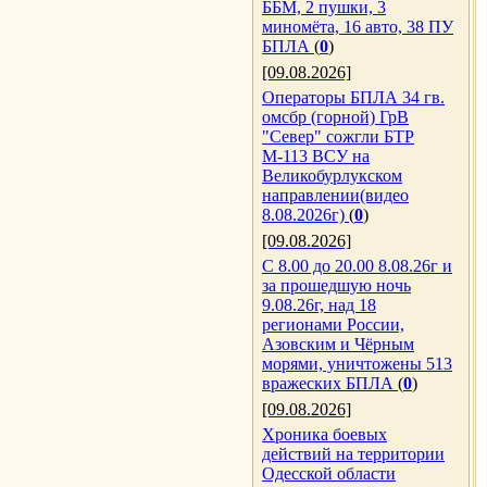
ББМ, 2 пушки, 3
миномёта, 16 авто, 38 ПУ
БПЛА
(
0
)
[09.08.2026]
Операторы БПЛА 34 гв.
омсбр (горной) ГрВ
"Север" сожгли БТР
М-113 ВСУ на
Великобурлукском
направлении(видео
8.08.2026г)
(
0
)
[09.08.2026]
С 8.00 до 20.00 8.08.26г и
за прошедшую ночь
9.08.26г, над 18
регионами России,
Азовским и Чёрным
морями, уничтожены 513
вражеских БПЛА
(
0
)
[09.08.2026]
Хроника боевых
действий на территории
Одесской области