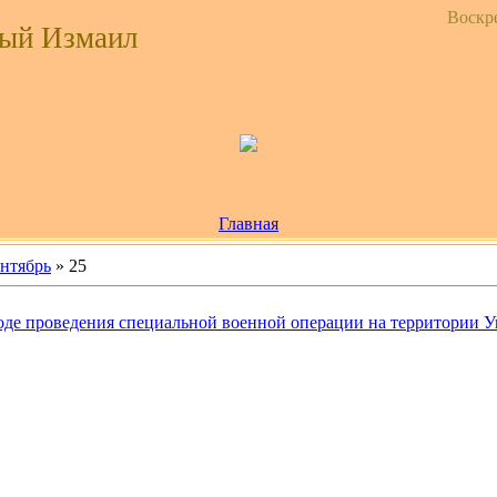
Воскре
ый Измаил
Главная
нтябрь
»
25
де проведения специальной военной операции на территории Ук