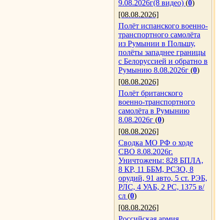
9.08.2026г(8 видео)
(
0
)
[08.08.2026]
Полёт испанского военно-
транспортного самолёта
из Румынии в Польшу,
полёты западнее границы
с Белоруссией и обратно в
Румынию 8.08.2026г
(
0
)
[08.08.2026]
Полёт британского
военно-транспортного
самолёта в Румынию
8.08.2026г
(
0
)
[08.08.2026]
Сводка МО РФ о ходе
СВО 8.08.2026г.
Уничтожены: 828 БПЛА,
8 КР, 11 ББМ, РСЗО, 8
орудий, 91 авто, 5 ст. РЭБ,
РЛС, 4 УАБ, 2 РС, 1375 в/
сл
(
0
)
[08.08.2026]
Российская армия