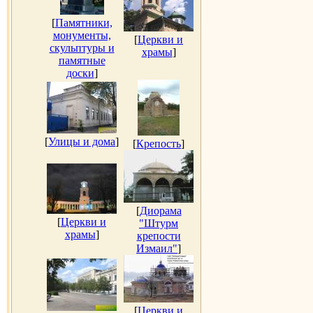
[
Памятники,
монументы,
[
Церкви и
скульптуры и
храмы
]
памятные
доски
]
[
Улицы и дома
]
[
Крепость
]
[
Диорама
[
Церкви и
"Штурм
храмы
]
крепости
Измаил"
]
[
Церкви и