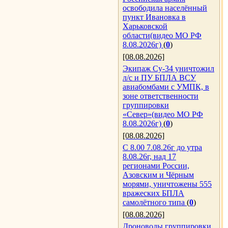
освободила населённый
пункт Ивановка в
Харьковской
области(видео МО РФ
8.08.2026г)
(
0
)
[08.08.2026]
Экипаж Су-34 уничтожил
л/с и ПУ БПЛА ВСУ
авиабомбами с УМПК, в
зоне ответственности
группировки
«Север»(видео МО РФ
8.08.2026г)
(
0
)
[08.08.2026]
С 8.00 7.08.26г до утра
8.08.26г, над 17
регионами России,
Азовским и Чёрным
морями, уничтожены 555
вражеских БПЛА
самолётного типа
(
0
)
[08.08.2026]
Дроноводы группировки