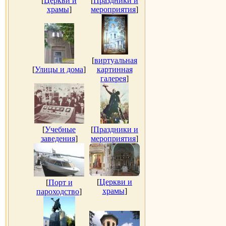
[
Церкви и
[
Праздники и
храмы
]
мероприятия
]
[
виртуальная
[
Улицы и дома
]
картинная
галерея
]
[
Учебные
[
Праздники и
заведения
]
мероприятия
]
[
Церкви и
[
Порт и
храмы
]
пароходство
]