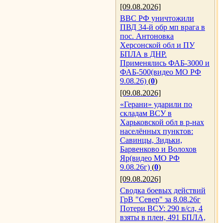
[09.08.2026]
ВВС РФ уничтожили
ПВД 34-й обр мп врага в
пос. Антоновка
Херсонской обл и ПУ
БПЛА в ДНР.
Применялись ФАБ-3000 и
ФАБ-500(видео МО РФ
9.08.26)
(
0
)
[09.08.2026]
«Герани» ударили по
складам ВСУ в
Харьковской обл в р-нах
населённых пунктов:
Савинцы, Зидьки,
Барвенково и Волохов
Яр(видео МО РФ
9.08.26г)
(
0
)
[09.08.2026]
Сводка боевых действий
ГрВ "Север" за 8.08.26г
Потери ВСУ: 290 в/сл, 4
взяты в плен, 491 БПЛА,