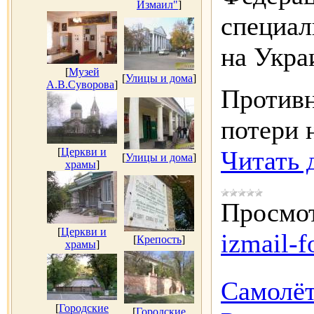
Измаил"
]
специа
на Укра
[
Музей
[
Улицы и дома
]
А.В.Суворова
]
Противн
потери 
[
Церкви и
Читать 
[
Улицы и дома
]
храмы
]
Просмот
[
Церкви и
izmail-f
[
Крепость
]
храмы
]
Самолёт
[
Городские
[
Городские