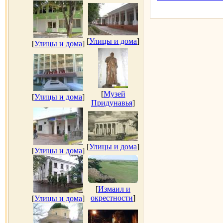
[
Улицы и дома
]
[
Улицы и дома
]
[
Музей
[
Улицы и дома
]
Придунавья
]
[
Улицы и дома
]
[
Улицы и дома
]
[
Измаил и
окрестности
]
[
Улицы и дома
]