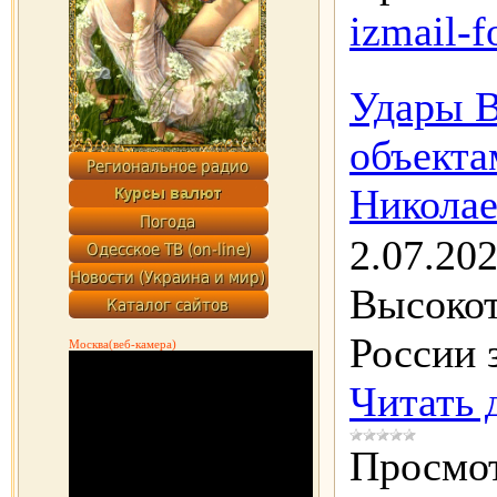
izmail-f
Удары 
объекта
Николае
2.07.20
Высоко
России 
Москва(веб-камера)
Читать 
Просмот