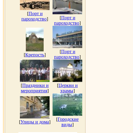
[
Порт и
[
Порт и
пароходство
]
пароходство
]
[
Порт и
[
Крепость
]
пароходство
]
[
Праздники и
[
Церкви и
мероприятия
]
храмы
]
[
Городские
[
Улицы и дома
]
виды
]