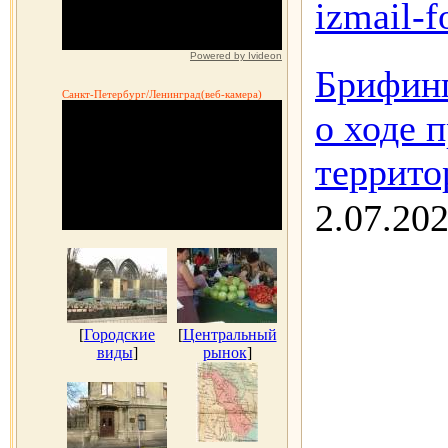
izmail-f
Powered by Ivideon
Брифинг
Санкт-Петербург/Ленинград(веб-камера)
о ходе 
террито
2.07.20
[
Городские
[
Центральный
виды
]
рынок
]