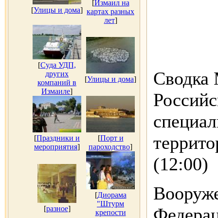
[
Измаил на
[
Улицы и дома
]
картах разных
лет
]
[
Суда УДП,
Сводка 
других
[
Улицы и дома
]
компаний в
Измаиле
]
Российс
специал
террито
[
Праздники и
[
Порт и
мероприятия
]
пароходство
]
(12:00)
Вооруж
[
Диорама
"Штурм
[
разное
]
Федера
крепости