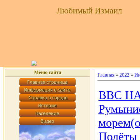
Любимый Измаил
Меню сайта
Главная
»
2022
»
И
ВВС НАТ
Румыни
морем(о
Полёты 