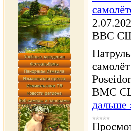
самолёт
2.07.20
ВВС С
Патрул
самолёт
Poseido
ВМС СШ
дальше 
Просмот