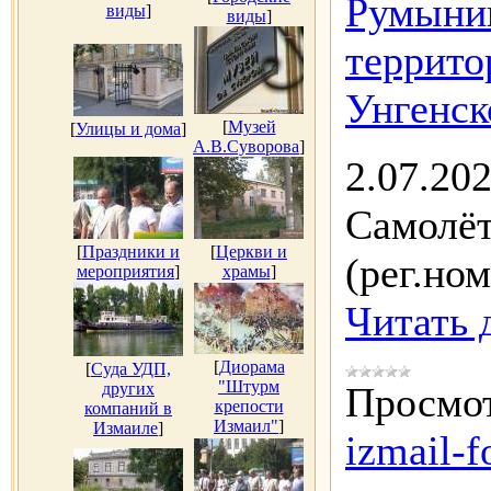
Румынии
виды
]
виды
]
террито
Унгенск
[
Музей
[
Улицы и дома
]
А.В.Суворова
]
2.07.20
Самолёт
[
Праздники и
[
Церкви и
(рег.но
мероприятия
]
храмы
]
Читать 
[
Диорама
[
Суда УДП,
"Штурм
других
Просмот
крепости
компаний в
Измаил"
]
Измаиле
]
izmail-f