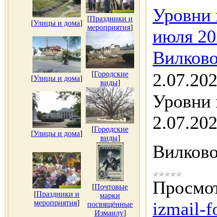
Уровни 
[
Праздники и
[
Улицы и дома
]
мероприятия
]
июля 20
Вилково
[
Городские
2.07.20
[
Улицы и дома
]
виды
]
Уровни 
2.07.202
[
Городские
[
Улицы и дома
]
виды
]
Вилков
Просмот
[
Почтовые
[
Праздники и
марки
мероприятия
]
izmail-f
посвящённые
Измаилу
]