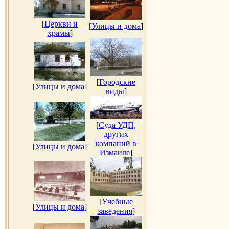
[
Церкви и
[
Улицы и дома
]
храмы
]
[
Городские
[
Улицы и дома
]
виды
]
[
Суда УДП,
других
компаний в
[
Улицы и дома
]
Измаиле
]
[
Учебные
[
Улицы и дома
]
заведения
]