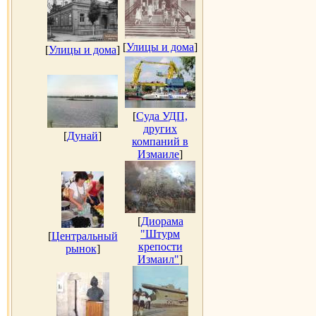
[
Улицы и дома
]
[
Улицы и дома
]
[
Суда УДП,
других
[
Дунай
]
компаний в
Измаиле
]
[
Диорама
"Штурм
[
Центральный
крепости
рынок
]
Измаил"
]