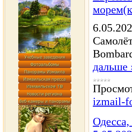
морем(к
6.05.20
Самолёт
Bombard
дальше 
Просмот
izmail-f
Одесса,