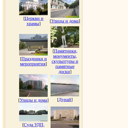
[
Церкви и
[
Улицы и дома
]
храмы
]
[
Памятники,
монументы,
[
Праздники и
скульптуры и
мероприятия
]
памятные
доски
]
[
Дунай
]
[
Улицы и дома
]
[
Суда УДП,