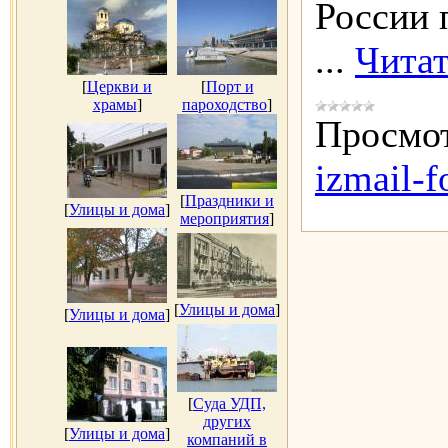
России 
...
Читат
[
Церкви и
[
Порт и
храмы
]
пароходство
]
Просмот
izmail-f
[
Праздники и
[
Улицы и дома
]
мероприятия
]
[
Улицы и дома
]
[
Улицы и дома
]
[
Суда УДП,
других
[
Улицы и дома
]
компаний в