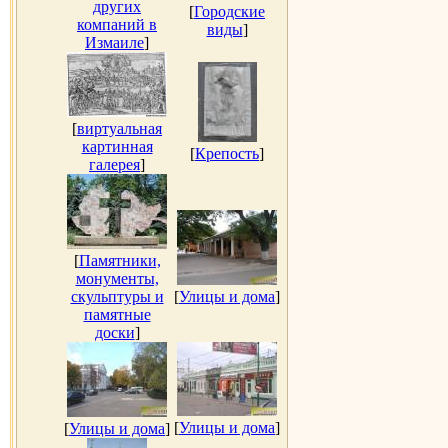
других
[
Городские
компаний в
виды
]
Измаиле
]
[
виртуальная
картинная
[
Крепость
]
галерея
]
[
Памятники,
монументы,
скульптуры и
[
Улицы и дома
]
памятные
доски
]
[
Улицы и дома
]
[
Улицы и дома
]