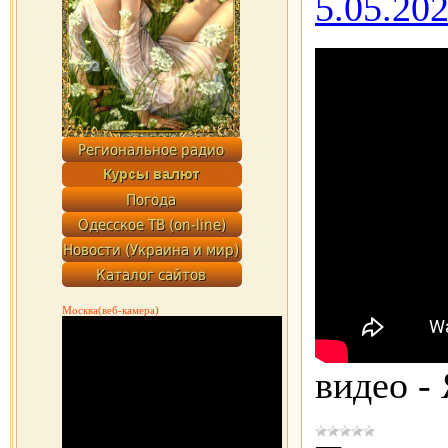
5.05.202
Москва(веб-камера)
видео -