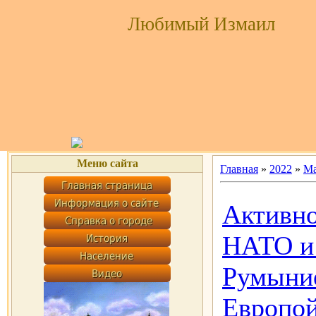
Любимый Измаил
Меню сайта
Главная
»
2022
»
М
Активно
НАТО и 
Румыние
Европо