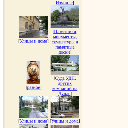
Измаиле
]
[
Памятники,
монументы,
[
Улицы и дома
]
скульптуры и
памятные
доски
]
[
Суда УДП,
других
[
разное
]
компаний на
Дунае
]
[
Улицы и дома
]
[
Улицы и дома
]