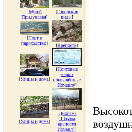
[
Музей
[
Городские
Придунавья
]
виды
]
[
Порт и
пароходство
]
[
Крепость
]
[
Почтовые
марки
[
Улицы и дома
]
посвящённые
Измаилу
]
Высоко
[
Диорама
"Штурм
воздушн
[
Улицы и дома
]
крепости
Измаил"
]