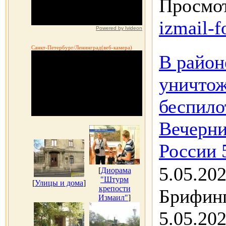
Просмот
izmail-f
Powered by Ivideon
Санкт-Петербург/Ленинград(веб-камера)
В район
уничтож
беспило
Вечерн
России 
5.05.20
[
Диорама
"Штурм
[
Улицы и дома
]
крепости
Брифин
Измаил"
]
5.05.202