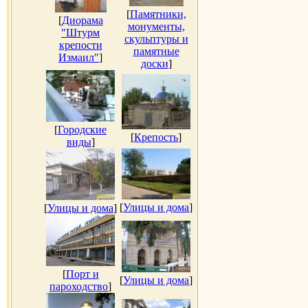
[
Памятники,
[
Диорама
монументы,
"Штурм
скульптуры и
крепости
памятные
Измаил"
]
доски
]
[
Городские
[
Крепость
]
виды
]
[
Улицы и дома
]
[
Улицы и дома
]
[
Порт и
[
Улицы и дома
]
пароходство
]