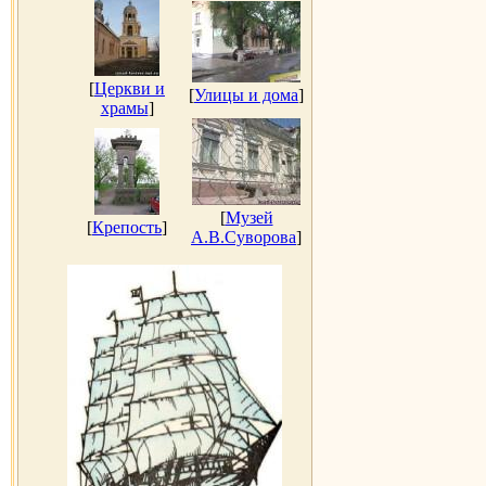
[
Церкви и
[
Улицы и дома
]
храмы
]
[
Музей
[
Крепость
]
А.В.Суворова
]