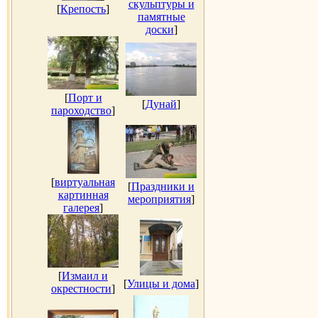
скульптуры и
[
Крепость
]
памятные
доски
]
[
Порт и
[
Дунай
]
пароходство
]
[
виртуальная
[
Праздники и
картинная
мероприятия
]
галерея
]
[
Измаил и
[
Улицы и дома
]
окрестности
]