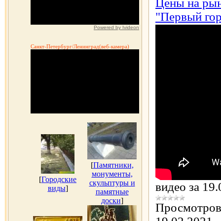
Цены на рын
"Первый гор
Powered by Ivideon
Санкт-Петербург/Ленинград(веб-камера)
[
Памятники,
монументы,
[
Городские
скульптуры и
видео за 19.
виды
]
памятные
доски
]
Просмотров