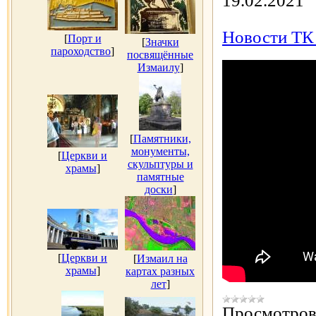
19.02.2021
Новости ТК "
[
Порт и
[
Значки
пароходство
]
посвящённые
Измаилу
]
[
Памятники,
монументы,
[
Церкви и
скульптуры и
храмы
]
памятные
доски
]
[
Церкви и
[
Измаил на
храмы
]
картах разных
лет
]
Просмотров