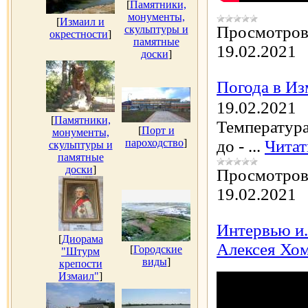
[
Памятники,
монументы,
[
Измаил и
Просмотров
скульптуры и
окрестности
]
памятные
19.02.2021
доски
]
Погода в Из
19.02.2021
[
Памятники,
Температура
[
Порт и
монументы,
пароходство
]
до -
...
Читат
скульптуры и
памятные
доски
]
Просмотров
19.02.2021
Интервью и.
[
Диорама
Алексея Хом
[
Городские
"Штурм
виды
]
крепости
Измаил"
]