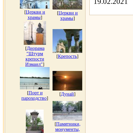
19.02.2021
[
Церкви и
[
Церкви и
храмы
]
храмы
]
[
Диорама
"Штурм
[
Крепость
]
крепости
Измаил"
]
[
Порт и
[
Дунай
]
пароходство
]
[
Памятники,
монументы,