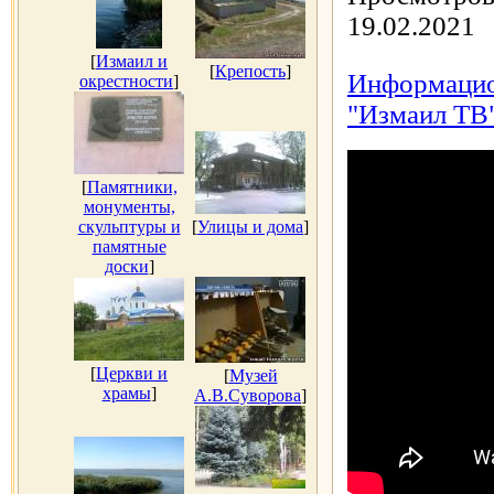
19.02.2021
[
Измаил и
[
Крепость
]
Информацио
окрестности
]
"Измаил ТВ"
[
Памятники,
монументы,
скульптуры и
[
Улицы и дома
]
памятные
доски
]
[
Церкви и
[
Музей
храмы
]
А.В.Суворова
]