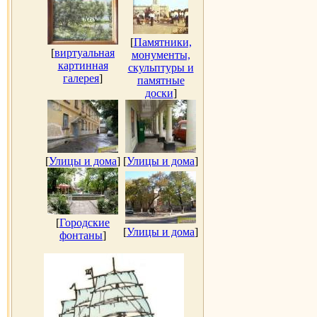
[
Памятники,
[
виртуальная
монументы,
картинная
скульптуры и
галерея
]
памятные
доски
]
[
Улицы и дома
]
[
Улицы и дома
]
[
Городские
[
Улицы и дома
]
фонтаны
]