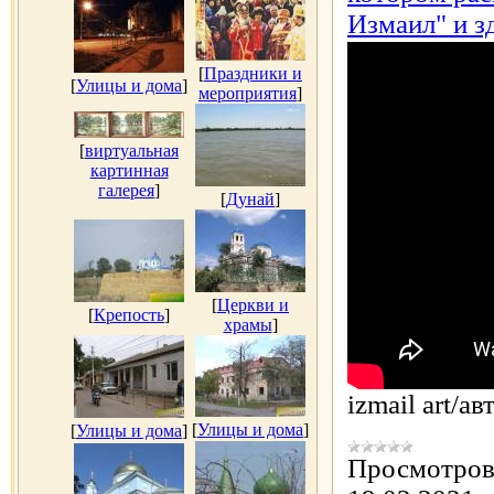
Измаил" и з
[
Праздники и
[
Улицы и дома
]
мероприятия
]
[
виртуальная
картинная
галерея
]
[
Дунай
]
[
Церкви и
[
Крепость
]
храмы
]
izmail art/а
[
Улицы и дома
]
[
Улицы и дома
]
Просмотров