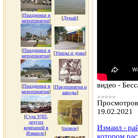
[
Праздники и
[
Дунай
]
мероприятия
]
[
Праздники и
[
Улицы и дома
]
мероприятия
]
видео - Бес
[
Праздники и
[
Предприятия и
мероприятия
]
заводы
]
Просмотров
19.02.2021
[
Суда УДП,
других
Измаил - ра
компаний в
[
разное
]
Измаиле
]
котором рас