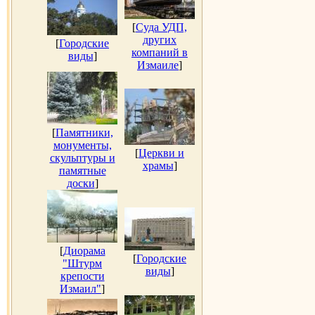
[
Суда УДП,
других
[
Городские
компаний в
виды
]
Измаиле
]
[
Памятники,
монументы,
[
Церкви и
скульптуры и
храмы
]
памятные
доски
]
[
Диорама
[
Городские
"Штурм
виды
]
крепости
Измаил"
]