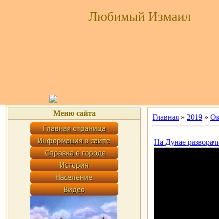
Любимый Измаил
Меню сайта
Главная
»
2019
»
Ок
На Дунае разворач