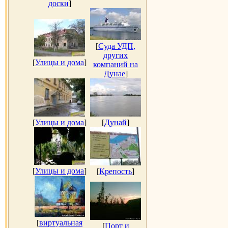
доски
]
[
Суда УДП,
других
[
Улицы и дома
]
компаний на
Дунае
]
[
Улицы и дома
]
[
Дунай
]
[
Улицы и дома
]
[
Крепость
]
[
виртуальная
[
Порт и