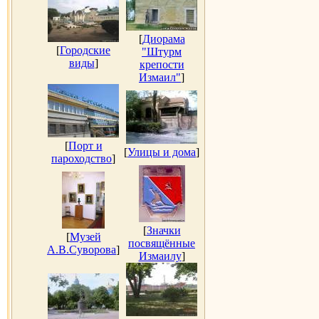
[
Диорама
[
Городские
"Штурм
виды
]
крепости
Измаил"
]
[
Порт и
[
Улицы и дома
]
пароходство
]
[
Значки
[
Музей
посвящённые
А.В.Суворова
]
Измаилу
]