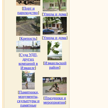
[
Порт и
пароходство
]
[
Улицы и дома
]
[
Улицы и дома
]
[
Крепость
]
[
Суда УДП,
других
[
Измаильский
компаний в
район
]
Измаиле
]
[
Памятники,
монументы,
[
Праздники и
скульптуры и
мероприятия
]
памятные