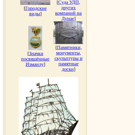
[
Суда УДП,
других
[
Городские
компаний на
виды
]
Дунае
]
[
Памятники,
монументы,
[
Значки
скульптуры и
посвящённые
памятные
Измаилу
]
доски
]