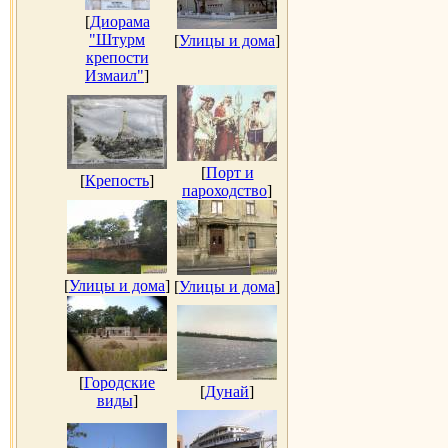
[
Диорама
"Штурм
[
Улицы и дома
]
крепости
Измаил"
]
[
Порт и
[
Крепость
]
пароходство
]
[
Улицы и дома
]
[
Улицы и дома
]
[
Городские
[
Дунай
]
виды
]