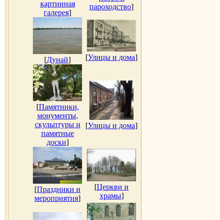
картинная
пароходство
]
галерея
]
[
Улицы и дома
]
[
Дунай
]
[
Памятники,
монументы,
скульптуры и
[
Улицы и дома
]
памятные
доски
]
[
Церкви и
[
Праздники и
храмы
]
мероприятия
]