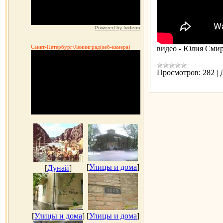
Powered by Ivideon
Санкт-Петербург/Ленинград(веб-камера)
видео - Юлия Сми
Просмотров:
282
|
[
Улицы и дома
]
[
Дунай
]
[
Улицы и дома
]
[
Улицы и дома
]