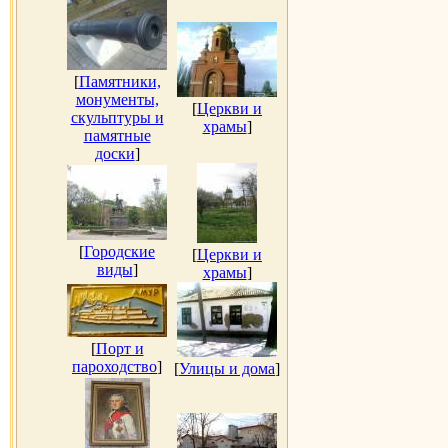
[
Памятники,
монументы,
[
Церкви и
скульптуры и
храмы
]
памятные
доски
]
[
Городские
[
Церкви и
виды
]
храмы
]
[
Порт и
пароходство
]
[
Улицы и дома
]