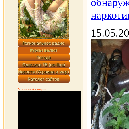
обнаруж
наркоти
15.05.2
Москва(веб-камера)