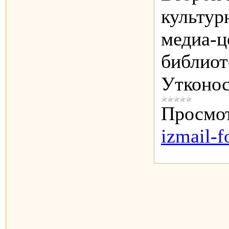
культур
медиа-ц
библиот
Утконос
Просмот
izmail-f