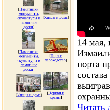
[
Памятники,
монументы,
[
Улицы и дома
]
скульптуры и
памятные
доски
]
14 мая, 
Измаиль
[
Памятники,
[
Порт и
монументы,
пароходство
]
скульптуры и
порта п
памятные
доски
]
состава
выиграв
[
Церкви и
охранны
[
Улицы и дома
]
храмы
]
Читать 