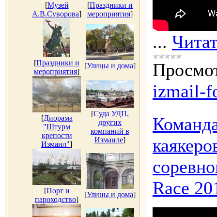
[
Музей
[
Праздники и
А.В.Суворова
]
мероприятия
]
...
Читат
[
Праздники и
Просмот
[
Улицы и дома
]
мероприятия
]
izmail-f
[
Суда УДП,
[
Диорама
Команда
других
"Штурм
компаний в
крепости
каякеро
Измаиле
]
Измаил"
]
соревно
Race 20
[
Порт и
[
Улицы и дома
]
пароходство
]