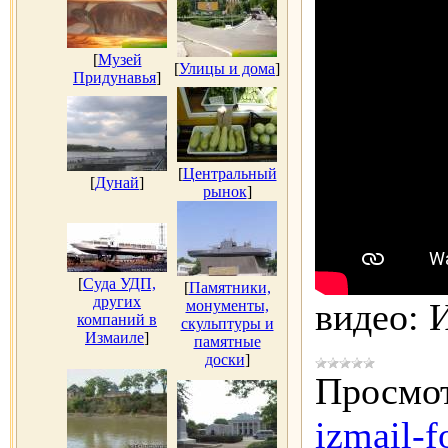
[
Музей
[
Улицы и дома
]
Придунавья
]
[
Центральный
[
Дунай
]
рынок
]
[
Суда УДП,
[
Памятники,
других
видео: 
монументы,
компаний в
скульптуры и
Измаиле
]
памятные
доски
]
Просмот
izmail-f