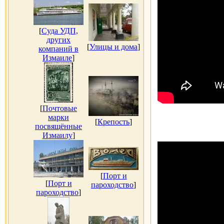
[
Суда УДП,
других
[
Улицы и дома
]
компаний в
Измаиле
]
[
Почтовые
марки
[
Крепость
]
посвящённые
Измаилу
]
[
Порт и
[
Порт и
пароходство
]
пароходство
]