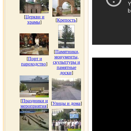
[
Церкви и
[
Крепость
]
храмы
]
[
Памятники,
монументы,
[
Порт и
скульптуры и
пароходство
]
памятные
доски
]
[
Праздники и
[
Улицы и дома
]
мероприятия
]