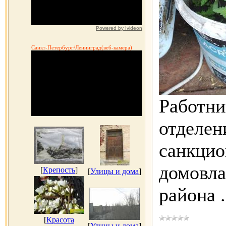
Powered by Ivideon
Санкт-Петербург/Ленинград(веб-камера)
Работни
отделен
санкцио
домовла
[
Крепость
]
[
Улицы и дома
]
района
[
Красота
[
Улицы и дома
]