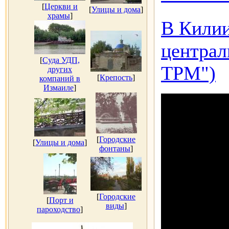
[
Церкви и
[
Улицы и дома
]
храмы
]
В Килии
централ
[
Суда УДП,
ТРМ")
других
[
Крепость
]
компаний в
Измаиле
]
[
Городские
[
Улицы и дома
]
фонтаны
]
[
Городские
[
Порт и
виды
]
пароходство
]