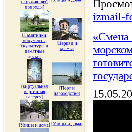
Просмот
окружающей
природы
]
izmail-f
«Смена 
[
Памятники,
монументы,
[
Церкви и
скульптуры и
морском
храмы
]
памятные
доски
]
готовит
государ
[
виртуальная
[
Порт и
15.05.2
картинная
пароходство
]
галерея
]
[
Улицы и дома
]
[
Улицы и дома
]