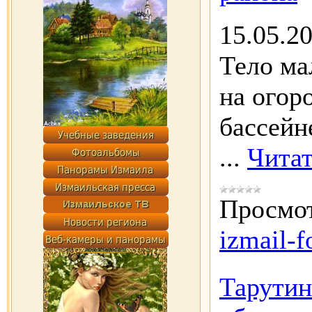
15.05.2
Тело ма
на огор
бассейн
...
Читат
Просмот
izmail-f
Тарутин