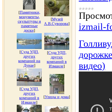
[
Памятники,
Просмот
монументы,
[
Музей
скульптуры и
izmail-f
А.В.Суворова
]
памятные
доски
]
Голливу
дорожке
[
Суда УДП,
[
Суда УДП,
других
других
компаний на
компаний в
видео)
Дунае
]
Измаиле
]
[
Суда УДП,
других
[
Улицы и дома
]
компаний в
Измаиле
]