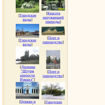
[
Красота
[
Городские
окружающей
виды
]
природы
]
[
Порт и
[
Городские
пароходство
]
виды
]
[
Диорама
"Штурм
[
Порт и
крепости
пароходство
]
Измаил"
]
[
Церкви и
[
Городские