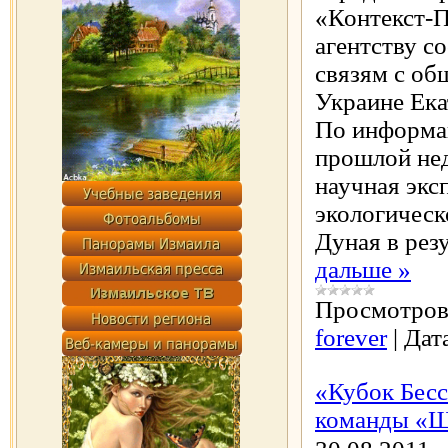
«Контекст-
агентству с
связям с о
Украине Ека
По информац
прошлой нед
научная экс
экологическ
Дуная в рез
дальше »
Просмотров
forever
|
Дат
«Кубок Бесс
команды «