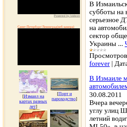
В Измаильск
субботы на 
Powered by Ivideon
серьезное Д
на автомобил
Санкт-Петербург/Ленинград(веб-камера)
сектор общ
Украины
...
Просмотров
forever
|
Дат
В Измаиле м
автомобиле
30.08.2011
[
Порт и
[
Измаил на
пароходство
]
Вчера вечер
картах разных
лет
]
углу улиц Ш
летний води
ML50», в н