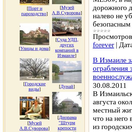
дорожного 
[
Музей
[
Порт и
А.В.Суворова
]
пароходство
]
налево не у
безопасны
Просмотров
[
Суда УДП,
forever
|
Дат
других
[
Улицы и дома
]
компаний в
Измаиле
]
В Измаиле з
ограбления 
военнослуж
[
Городские
30.08.2011
[
Дунай
]
виды
]
В Измаильск
августа око
местный жит
что на него 
[
Диорама
"Штурм
[
Музей
из городски
крепости
А.В.Суворова
]