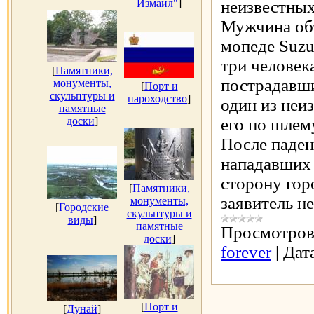
Измаил"
]
неизвестных
Мужчина объ
мопеде Suzu
три человека
[
Памятники,
пострадавши
монументы,
[
Порт и
скульптуры и
пароходство
]
один из неи
памятные
доски
]
его по шлему
После паден
нападавших 
сторону гор
[
Памятники,
заявитель н
монументы,
[
Городские
скульптуры и
виды
]
памятные
Просмотров
доски
]
forever
|
Дат
[
Порт и
[
Дунай
]