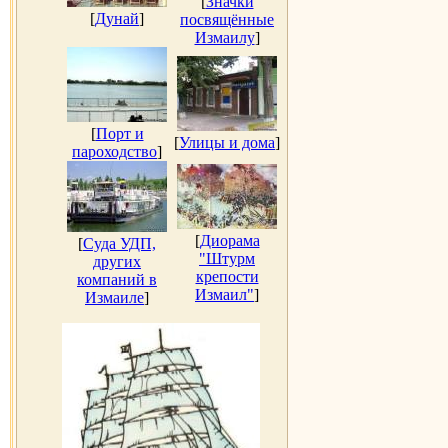
[
Значки
[
Дунай
]
посвящённые
Измаилу
]
[
Порт и
[
Улицы и дома
]
пароходство
]
[
Диорама
[
Суда УДП,
"Штурм
других
крепости
компаний в
Измаил"
]
Измаиле
]