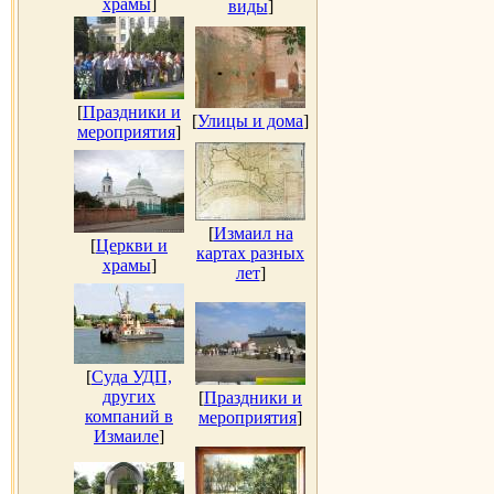
храмы
]
виды
]
[
Праздники и
[
Улицы и дома
]
мероприятия
]
[
Измаил на
[
Церкви и
картах разных
храмы
]
лет
]
[
Суда УДП,
других
[
Праздники и
компаний в
мероприятия
]
Измаиле
]