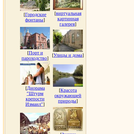
[
виртуальная
[
Городские
картинная
фонтаны
]
галерея
]
[
Порт и
[
Улицы и дома
]
пароходство
]
[
Диорама
[
Красота
"Штурм
окружающей
крепости
природы
]
Измаил"
]