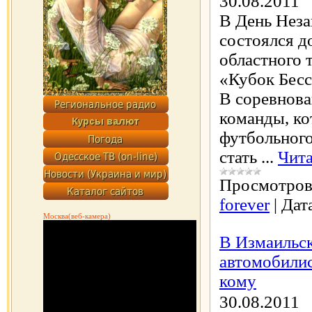
30.08.2011
В День Нез
состоялся 
областного 
«Кубок Бесс
В соревнова
команды, ко
футбольного
стать
...
Чита
Просмотров
forever
|
Дат
Москва(веб-камера)
В Измаильск
автомобилист
кому
30.08.2011