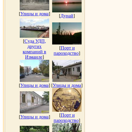
[
Улицы и дома
]
[
Дунай
]
[
Суда УДП,
других
[
Порт и
компаний в
пароходство
]
Измаиле
]
[
Улицы и дома
]
[
Улицы и дома
]
[
Порт и
[
Улицы и дома
]
пароходство
]