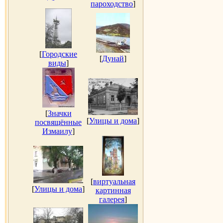
пароходство
]
[
Городские
[
Дунай
]
виды
]
[
Значки
[
Улицы и дома
]
посвящённые
Измаилу
]
[
виртуальная
[
Улицы и дома
]
картинная
галерея
]